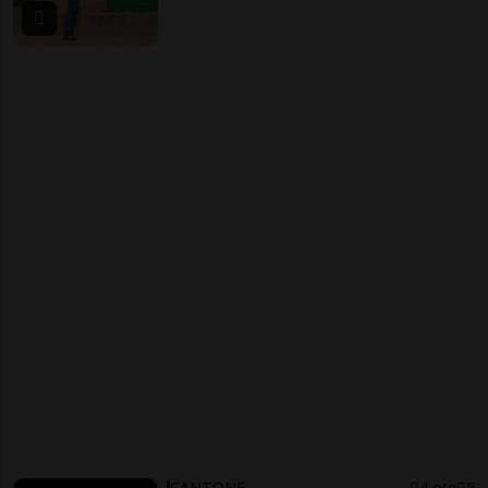
CANTONE
4 ore
5