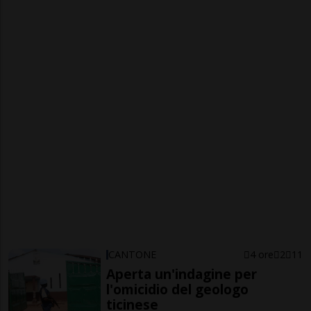
CANTONE
4 ore
2
11
Aperta un'indagine per
l'omicidio del geologo
ticinese