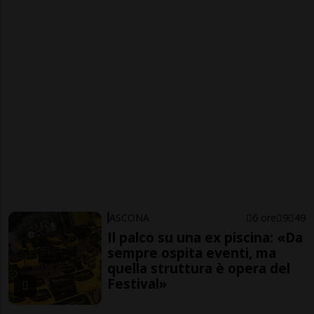
ASCONA
6 ore
9
49
Il palco su una ex piscina: «Da
sempre ospita eventi, ma
quella struttura è opera del
Festival»