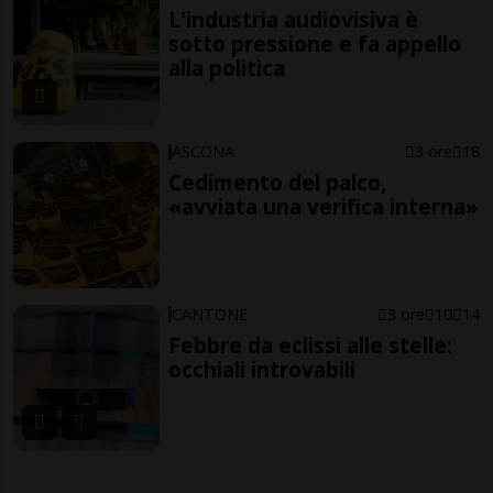
L'industria audiovisiva è
sotto pressione e fa appello
alla politica
ASCONA
3 ore
18
Cedimento del palco,
«avviata una verifica interna»
CANTONE
3 ore
10
14
Febbre da eclissi alle stelle:
occhiali introvabili