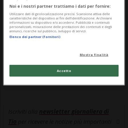
durante un'escursione.
Noi e i nostri partner trattiamo i dati per fornire:
Utilizzare dati di geolocalizzazione precisi. Scansione attiva delle
Stando a quanto appreso, a essere messa
caratteristiche del dispositivo ai fini dell’identificazione. Archiviare
informazioni su dispositivo e/o accedervi. Pubblicità e contenuti
in sicurezza è stata una persona trovatasi
personalizzati, misurazione delle prestazioni dei contenuti e degli
annunci, ricerche sul pubblico, sviluppo di servizi.
in difficoltà, per il soccorso della quale è
Elenco dei partner (fornitori)
stato necessario utilizzare l'argano.
Mostra finalità
Entra nel
canale WhatsApp
di
Accetto
Ticinonline.
Iscriviti alla
newsletter giornaliera di
Tio
per ricevere le notizie più importanti