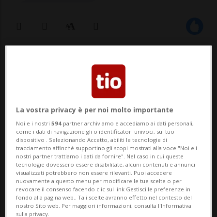
27 apr 2026 - 14:08
Aggiornamento 16:34
La vostra privacy è per noi molto importante
Noi e i nostri
594
partner archiviamo e accediamo ai dati personali,
come i dati di navigazione gli o identificatori univoci, sul tuo
dispositivo . Selezionando Accetto, abiliti le tecnologie di
tracciamento affinché supportino gli scopi mostrati alla voce "Noi e i
LUGANO - Un elicottero della Rega è
nostri partner trattiamo i dati da fornire". Nel caso in cui queste
tecnologie dovessero essere disabilitate, alcuni contenuti e annunci
intervenuto nella serata di questa
visualizzati potrebbero non essere rilevanti. Puoi accedere
nuovamente a questo menu per modificare le tue scelte o per
domenica 26 aprile sulle alture del Monte
revocare il consenso facendo clic sul link Gestisci le preferenze in
fondo alla pagina web.. Tali scelte avranno effetto nel contesto del
Boglia, in seguito a un infortunio avvenuto
nostro Sito web. Per maggiori informazioni, consulta l'Informativa
sulla privacy.