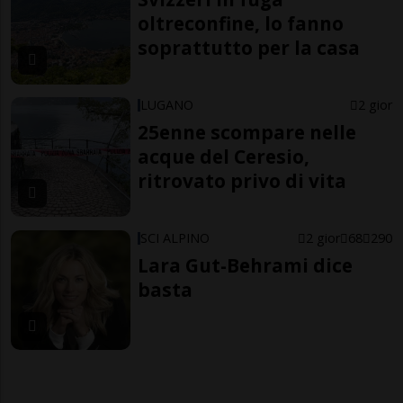
oltreconfine, lo fanno
soprattutto per la casa
LUGANO
2 gior
25enne scompare nelle
acque del Ceresio,
ritrovato privo di vita
SCI ALPINO
2 gior
68
290
Lara Gut-Behrami dice
basta