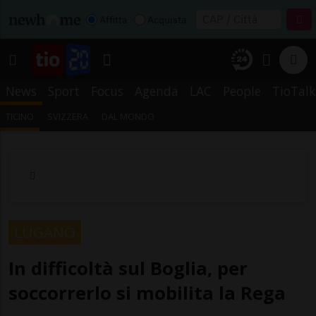
Affitta
Acquista
News
Sport
Focus
Agenda
LAC
People
TioTalk
TICINO
SVIZZERA
DAL MONDO
LUGANO
In difficoltà sul Boglia, per
soccorrerlo si mobilita la Rega