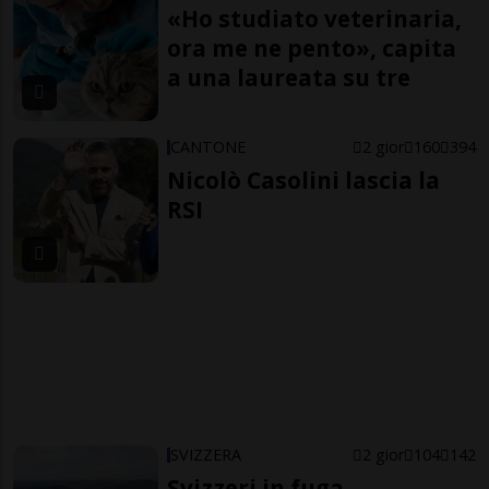
«Ho studiato veterinaria,
ora me ne pento», capita
a una laureata su tre
CANTONE
2 gior
160
394
Nicolò Casolini lascia la
RSI
SVIZZERA
2 gior
104
142
Svizzeri in fuga