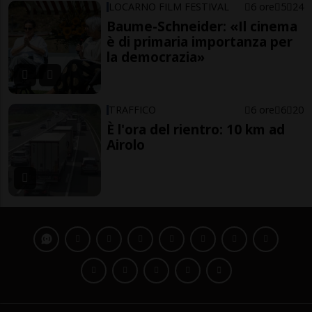
LOCARNO FILM FESTIVAL
6 ore
5
24
Baume-Schneider: «Il cinema
è di primaria importanza per
la democrazia»
TRAFFICO
6 ore
6
20
È l'ora del rientro: 10 km ad
Airolo