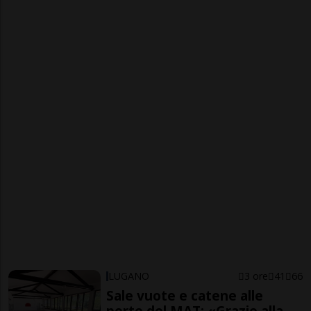
LUGANO
3 ore
41
66
Sale vuote e catene alle
porte del MAT: «Grazie alla