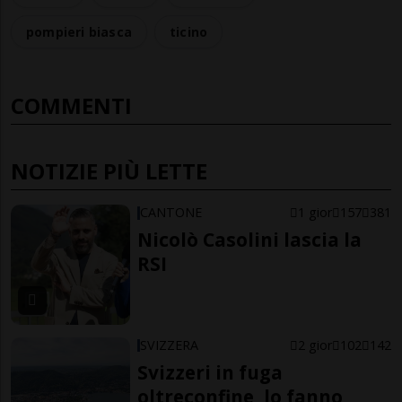
pompieri biasca
ticino
COMMENTI
NOTIZIE PIÙ LETTE
CANTONE
1 gior
157
381
Nicolò Casolini lascia la
RSI
SVIZZERA
2 gior
102
142
Svizzeri in fuga
oltreconfine, lo fanno