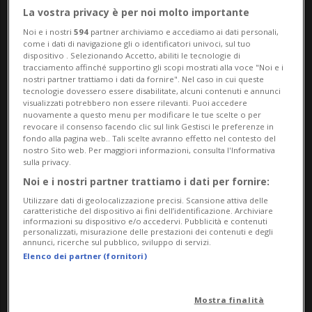
cantonale di formazione per capi gruppo
La vostra privacy è per noi molto importante
dei pompieri.
Noi e i nostri
594
partner archiviamo e accediamo ai dati personali,
come i dati di navigazione gli o identificatori univoci, sul tuo
dispositivo . Selezionando Accetto, abiliti le tecnologie di
Il corso si è svolto sull'arco di quattro
tracciamento affinché supportino gli scopi mostrati alla voce "Noi e i
nostri partner trattiamo i dati da fornire". Nel caso in cui queste
giorni sulle piazze d’esercizio del Centro di
tecnologie dovessero essere disabilitate, alcuni contenuti e annunci
visualizzati potrebbero non essere rilevanti. Puoi accedere
Soccorso Cantonale di Biasca. A dirigerlo è
nuovamente a questo menu per modificare le tue scelte o per
revocare il consenso facendo clic sul link Gestisci le preferenze in
fondo alla pagina web.. Tali scelte avranno effetto nel contesto del
stato il comandante primo tenente
nostro Sito web. Per maggiori informazioni, consulta l'Informativa
sulla privacy.
Emanuele Bakopanos del Centro di
Noi e i nostri partner trattiamo i dati per fornire:
soccorso Cantonale di Biasca, affiancato
Utilizzare dati di geolocalizzazione precisi. Scansione attiva delle
caratteristiche del dispositivo ai fini dell’identificazione. Archiviare
dall’aiutante del corso primo tenente
informazioni su dispositivo e/o accedervi. Pubblicità e contenuti
personalizzati, misurazione delle prestazioni dei contenuti e degli
Fabrizio Campana del Centro di soccorso
annunci, ricerche sul pubblico, sviluppo di servizi.
Elenco dei partner (fornitori)
Cantonale di Lugano.
Mostra finalità
Come spiegato dalla direzione del corso, la