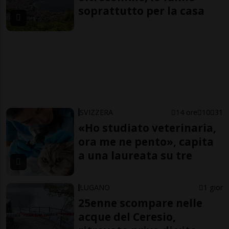
soprattutto per la casa
SVIZZERA
14 ore
10
31
«Ho studiato veterinaria,
ora me ne pento», capita
a una laureata su tre
LUGANO
1 gior
25enne scompare nelle
acque del Ceresio,