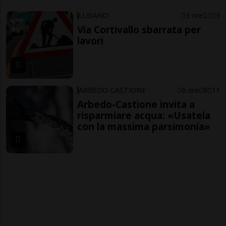
LUGANO
3 ore
1
3
Via Cortivallo sbarrata per
lavori
ARBEDO-CASTIONE
6 ore
8
11
Arbedo-Castione invita a
risparmiare acqua: «Usatela
con la massima parsimonia»