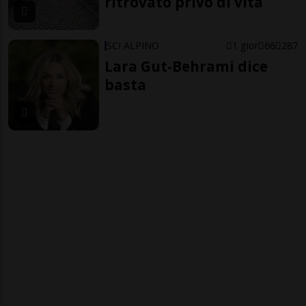
ritrovato privo di vita
SCI ALPINO
1 gior
66
287
Lara Gut-Behrami dice
basta