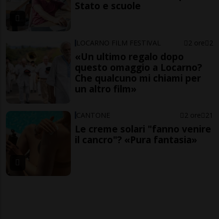
Stato e scuole
LOCARNO FILM FESTIVAL
2 ore
2
«Un ultimo regalo dopo
questo omaggio a Locarno?
Che qualcuno mi chiami per
un altro film»
CANTONE
2 ore
21
Le creme solari "fanno venire
il cancro"? «Pura fantasia»