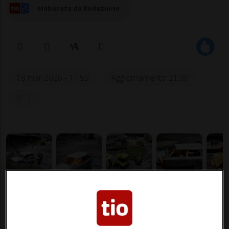
elaborata da Redazione
18 mar 2026 - 11:59
Aggiornamento 21:00
1
BIASCA - Sono 26 le persone che
quest’anno hanno preso parte al corso