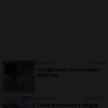
LOCARNO
6 ore
5
Una giornata che non vuole
finire mai
CANTONE
6 ore
3
11
Come mantenere il sangue