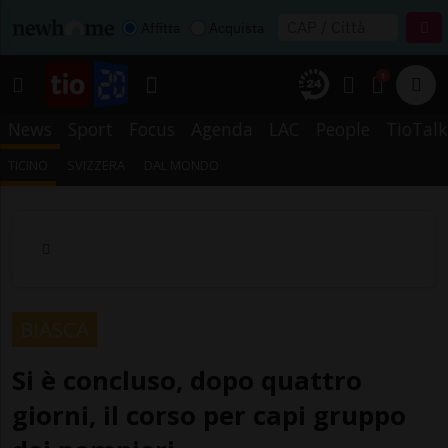
Affitta
Acquista
1
News
Sport
Focus
Agenda
LAC
People
TioTalk
TICINO
SVIZZERA
DAL MONDO
BIASCA
Si è concluso, dopo quattro
giorni, il corso per capi gruppo