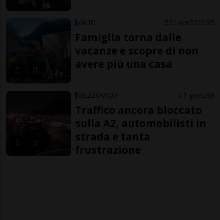
VAUD
21 ore
21
95
Famiglia torna dalle
vacanze e scopre di non
avere più una casa
MEZZOVICO
1 gior
99
Traffico ancora bloccato
sulla A2, automobilisti in
strada e tanta
frustrazione