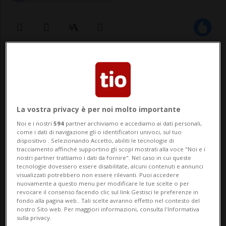
21 ago 2024 - 06:30
Aggiornamento 09:20
LUGANO - Indistruttibili, essenziali e con
una batteria pressoché illimitata.
La vostra privacy è per noi molto importante
Chiunque abbia sperimentato i primi
Noi e i nostri
594
partner archiviamo e accediamo ai dati personali,
come i dati di navigazione gli o identificatori univoci, sul tuo
telefoni cellulari non può ricordarli con un
dispositivo . Selezionando Accetto, abiliti le tecnologie di
tracciamento affinché supportino gli scopi mostrati alla voce "Noi e i
pizzico di nostalgia. Ma chi guarda con
nostri partner trattiamo i dati da fornire". Nel caso in cui queste
tecnologie dovessero essere disabilitate, alcuni contenuti e annunci
interesse ai cosiddetti «dumb phone» ...
visualizzati potrebbero non essere rilevanti. Puoi accedere
nuovamente a questo menu per modificare le tue scelte o per
revocare il consenso facendo clic sul link Gestisci le preferenze in
fondo alla pagina web.. Tali scelte avranno effetto nel contesto del
🔐 Sblocca il nostro archivio
nostro Sito web. Per maggiori informazioni, consulta l'Informativa
sulla privacy.