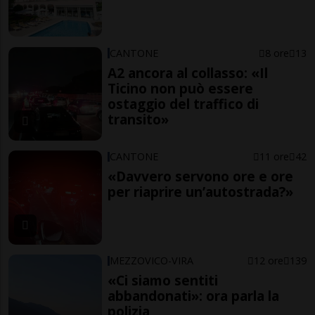
CANTONE
8 ore
13
A2 ancora al collasso: «Il
Ticino non può essere
ostaggio del traffico di
transito»
CANTONE
11 ore
42
«Davvero servono ore e ore
per riaprire un’autostrada?»
MEZZOVICO-VIRA
12 ore
139
«Ci siamo sentiti
abbandonati»: ora parla la
polizia