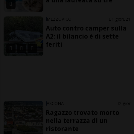
a una laureata su tre
MEZZOVICO
1 gior
21
Auto contro camper sulla
A2: il bilancio è di sette
feriti
ASCONA
2 gior
Ragazzo trovato morto
nella terrazza di un
ristorante