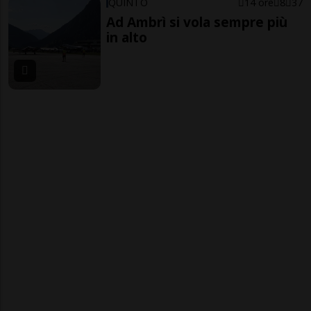
QUINTO
14 ore
8
37
Ad Ambrì si vola sempre più
in alto