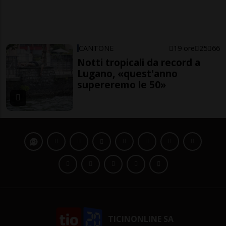
CANTONE
19 ore
25
66
Notti tropicali da record a
Lugano, «quest'anno
supereremo le 50»
TICINONLINE SA