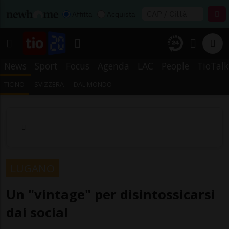
Affitta
Acquista
News
Sport
Focus
Agenda
LAC
People
TioTalk
TICINO
SVIZZERA
DAL MONDO
LUGANO
Un "vintage" per disintossicarsi
dai social