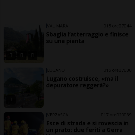
VAL MARA
15 ore
7
44
Sbaglia l’atterraggio e finisce
su una pianta
LUGANO
15 ore
7
30
Lugano costruisce, «ma il
depuratore reggerà?»
VERZASCA
17 ore
20
39
Esce di strada e si rovescia in
un prato: due feriti a Gerra