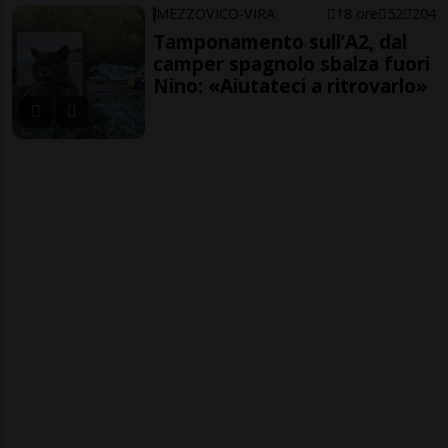
MEZZOVICO-VIRA
18 ore
52
204
Tamponamento sull’A2, dal
camper spagnolo sbalza fuori
Nino: «Aiutateci a ritrovarlo»