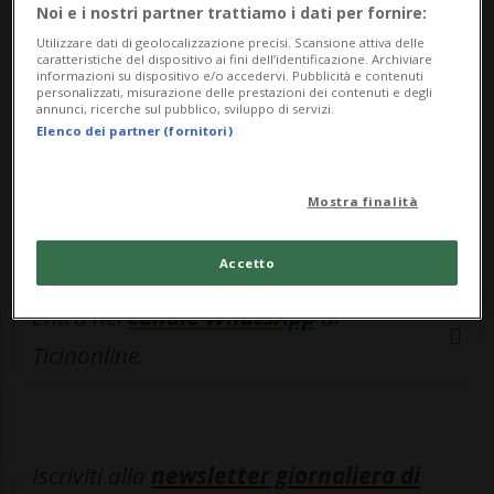
esclusivo!
Noi e i nostri partner trattiamo i dati per fornire:
Utilizzare dati di geolocalizzazione precisi. Scansione attiva delle
Sottoscrivi un abbonamento
Archivio
per
caratteristiche del dispositivo ai fini dell’identificazione. Archiviare
informazioni su dispositivo e/o accedervi. Pubblicità e contenuti
leggere questo articolo, oppure scegli
personalizzati, misurazione delle prestazioni dei contenuti e degli
annunci, ricerche sul pubblico, sviluppo di servizi.
MyTioAbo
per accedere all'archivio e
Elenco dei partner (fornitori)
navigare su sito e app senza pubblicità.
Mostra finalità
ACCEDI
Accetto
Entra nel
canale WhatsApp
di
Ticinonline.
Iscriviti alla
newsletter giornaliera di