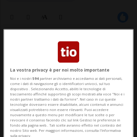
26 apr 2024 - 15:17
ARBEDO-CASTIONE/SAN GALLO - Il
Tribunale amministrativo federale (TAF)
La vostra privacy è per noi molto importante
ha annullato la decisione delle FFS relativa
Noi e i nostri
594
partner archiviamo e accediamo ai dati personali,
come i dati di navigazione gli o identificatori univoci, sul tuo
all'attribuzione per i lavori di
dispositivo . Selezionando Accetto, abiliti le tecnologie di
tracciamento affinché supportino gli scopi mostrati alla voce "Noi e i
infrastruttura delle nuove officine ad
nostri partner trattiamo i dati da fornire". Nel caso in cui queste
tecnologie dovessero essere disabilitate, alcuni contenuti e annunci
Arbedo-Castione, accogliendo il ricorso
visualizzati potrebbero non essere rilevanti. Puoi accedere
nuovamente a questo menu per modificare le tue scelte o per
presentato dal consorz...
revocare il consenso facendo clic sul link Gestisci le preferenze in
fondo alla pagina web.. Tali scelte avranno effetto nel contesto del
nostro Sito web. Per maggiori informazioni, consulta l'Informativa
sulla privacy.