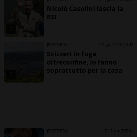
Nicolò Casolini lascia la
RSI
SVIZZERA
2 gior
101
142
Svizzeri in fuga
oltreconfine, lo fanno
soprattutto per la casa
SVIZZERA
13 ore
9
31