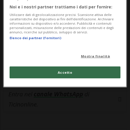
🔐 Sblocca il nostro archivio
Noi e i nostri partner trattiamo i dati per fornire:
esclusivo!
Utilizzare dati di geolocalizzazione precisi. Scansione attiva delle
caratteristiche del dispositivo ai fini dell’identificazione. Archiviare
Sottoscrivi un abbonamento
Archivio
per
informazioni su dispositivo e/o accedervi. Pubblicità e contenuti
personalizzati, misurazione delle prestazioni dei contenuti e degli
leggere questo articolo, oppure scegli
annunci, ricerche sul pubblico, sviluppo di servizi.
Elenco dei partner (fornitori)
MyTioAbo
per accedere all'archivio e
navigare su sito e app senza pubblicità.
Mostra finalità
ACCEDI
Accetto
Entra nel
canale WhatsApp
di
Ticinonline.