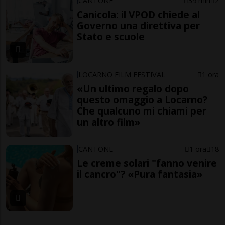
CANTONE
39 min
2
Canicola: il VPOD chiede al
Governo una direttiva per
Stato e scuole
LOCARNO FILM FESTIVAL
1 ora
«Un ultimo regalo dopo
questo omaggio a Locarno?
Che qualcuno mi chiami per
un altro film»
CANTONE
1 ora
18
Le creme solari "fanno venire
il cancro"? «Pura fantasia»