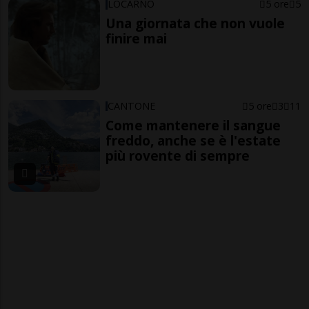
LOCARNO
5 ore
5
Una giornata che non vuole
finire mai
CANTONE
5 ore
3
11
Come mantenere il sangue
freddo, anche se è l'estate
più rovente di sempre