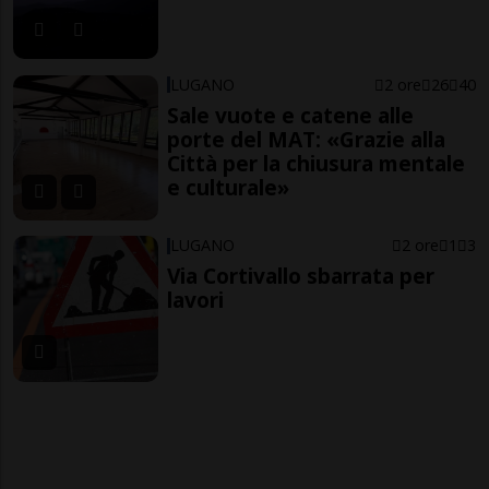
LUGANO
2 ore
26
40
Sale vuote e catene alle
porte del MAT: «Grazie alla
Città per la chiusura mentale
e culturale»
LUGANO
2 ore
1
3
Via Cortivallo sbarrata per
lavori