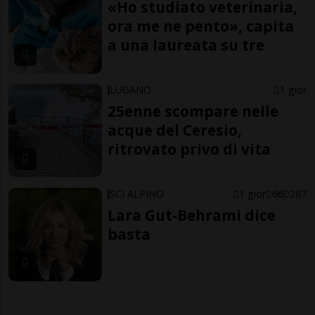
«Ho studiato veterinaria,
ora me ne pento», capita
a una laureata su tre
LUGANO
1 gior
25enne scompare nelle
acque del Ceresio,
ritrovato privo di vita
SCI ALPINO
1 gior
66
287
Lara Gut-Behrami dice
basta