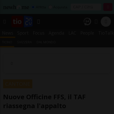
Affitta
Acquista
News
Sport
Focus
Agenda
LAC
People
TioTalk
TICINO
SVIZZERA
DAL MONDO
CANTONE
Nuove Officine FFS, il TAF
riassegna l'appalto