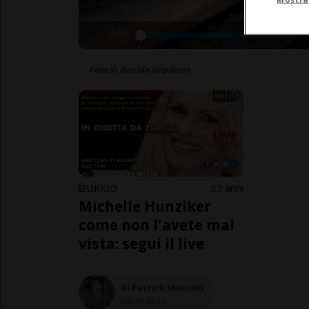
0:00
Foto di Davide Giordano
ZURIGO
3 anni
Michelle Hunziker
come non l'avete mai
vista: segui il live
di Patrick Mancini
Giornalista