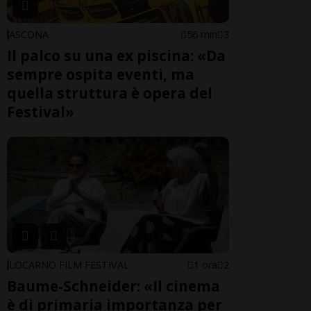
ASCONA
56 min
3
Il palco su una ex piscina: «Da
sempre ospita eventi, ma
quella struttura è opera del
Festival»
LOCARNO FILM FESTIVAL
1 ora
2
Baume-Schneider: «Il cinema
è di primaria importanza per