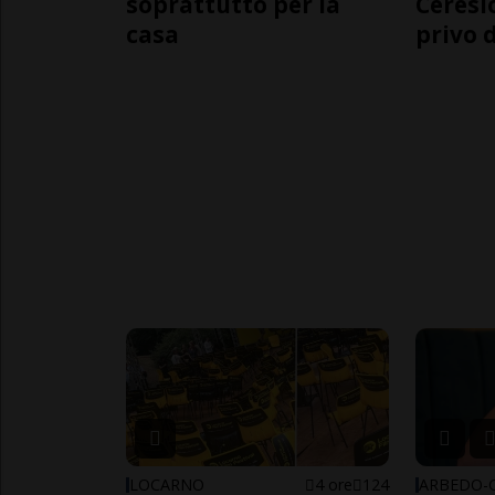
soprattutto per la
Ceresi
casa
privo d
LOCARNO
4 ore
124