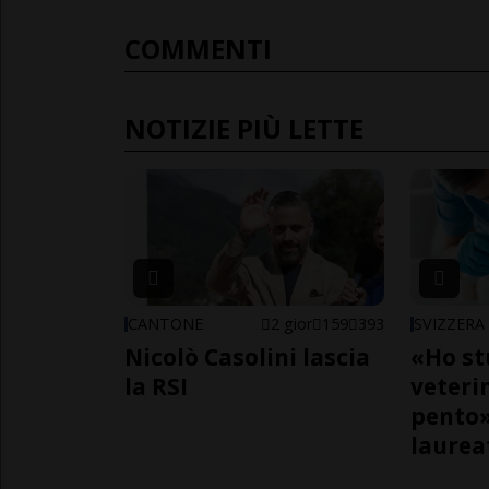
COMMENTI
NOTIZIE PIÙ LETTE
CANTONE
2 gior
159
393
SVIZZERA
Nicolò Casolini lascia
«Ho st
la RSI
veteri
pento»
laurea