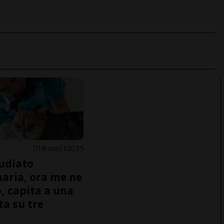
19 ore
10
35
udiato
naria, ora me ne
, capita a una
ta su tre