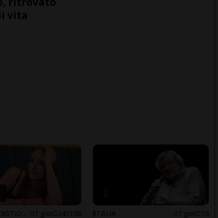
o, ritrovato
i vita
ARBEDO-CASTIONE
1 gior
24
158
ITALIA
1 gior
19