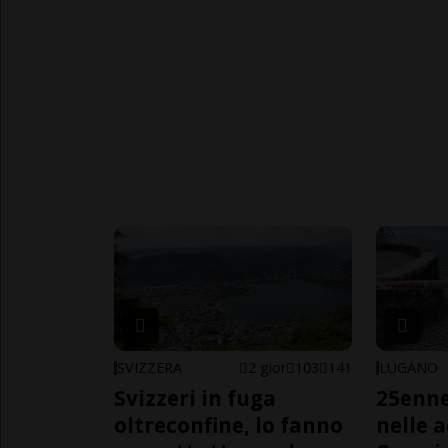
SVIZZERA
2 gior
103
141
LUGANO
Svizzeri in fuga
25enn
oltreconfine, lo fanno
nelle 