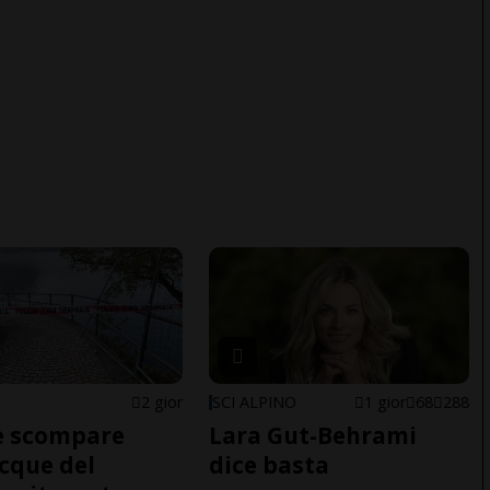
2 gior
SCI ALPINO
1 gior
68
288
e scompare
Lara Gut-Behrami
acque del
dice basta