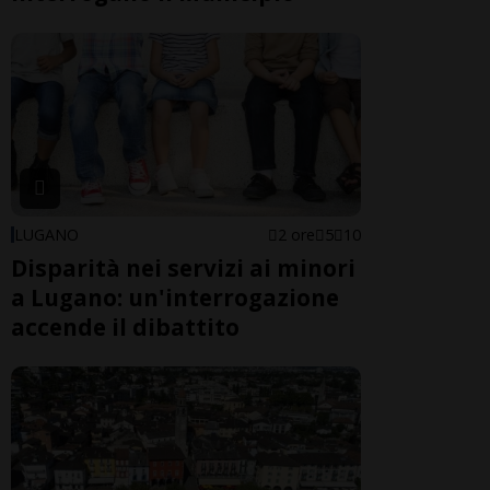
LUGANO
2 ore
5
10
Disparità nei servizi ai minori
a Lugano: un'interrogazione
accende il dibattito