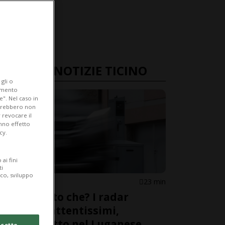
ULTIME NOTIZIE TICINO
gli o
iamento
e". Nel caso in
potrebbero non
 revocare il
anno effetto
cy.
ai fini
ti
ico, sviluppo
CANTONE
23 min
Ferragosto che? I radar
restano attentissimi,
soprattutto nel Luganese
cetto