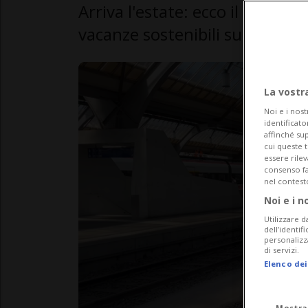
Arriva l'estate: ecco il convog
vacanze sostenibili su suolo el
La vostr
Noi e i nost
identificato
affinché sup
cui queste 
essere rile
consenso fac
nel contest
Noi e i n
Utilizzare d
dell’identif
personalizz
di servizi.
Elenco dei
Mostra