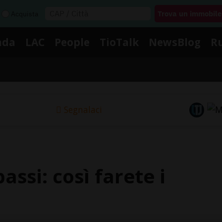
Acquista
nda
LAC
People
TioTalk
NewsBlog
R
Segnalaci
assi: così farete i