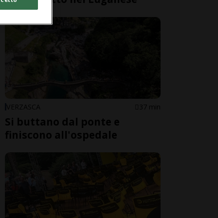
VERZASCA
37 min
Si buttano dal ponte e
finiscono all'ospedale