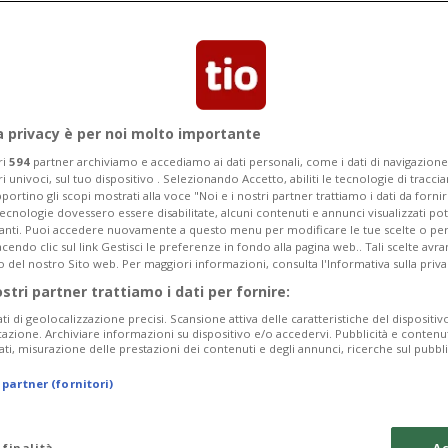
lio Swisstainable che permetterà di fare
vetico a costi abbordabili.
a privacy è per noi molto importante
ri
594
partner archiviamo e accediamo ai dati personali, come i dati di navigazione 
ri univoci, sul tuo dispositivo . Selezionando Accetto, abiliti le tecnologie di tracc
portino gli scopi mostrati alla voce "Noi e i nostri partner trattiamo i dati da fornir
tecnologie dovessero essere disabilitate, alcuni contenuti e annunci visualizzati 
vanti. Puoi accedere nuovamente a questo menu per modificare le tue scelte o per
endo clic sul link Gestisci le preferenze in fondo alla pagina web.. Tali scelte avr
o del nostro Sito web. Per maggiori informazioni, consulta l'Informativa sulla priva
ostri partner trattiamo i dati per fornire:
ati di geolocalizzazione precisi. Scansione attiva delle caratteristiche del dispositivo 
icazione. Archiviare informazioni su dispositivo e/o accedervi. Pubblicità e contenu
ati, misurazione delle prestazioni dei contenuti e degli annunci, ricerche sul pubbl
 partner (fornitori)
 finalità
Ac