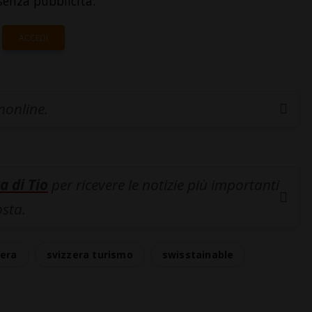
senza pubblicità.
ACCEDI
inonline.
a di Tio
per ricevere le notizie più importanti
osta.
zera
svizzera turismo
swisstainable