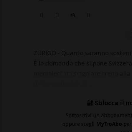
ZURIGO - Quanto saranno sostenibi
È la domanda che si pone Svizzera
mercoledì un singolare treno alla 
di Swisstainable, il...
🔐 Sblocca il n
Sottoscrivi un abbonamen
oppure scegli
MyTioAbo
per 