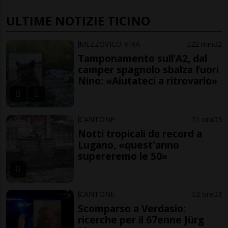
ULTIME NOTIZIE TICINO
MEZZOVICO-VIRA
22 min
2
Tamponamento sull’A2, dal
camper spagnolo sbalza fuori
Nino: «Aiutateci a ritrovarlo»
CANTONE
1 ora
5
Notti tropicali da record a
Lugano, «quest'anno
supereremo le 50»
CANTONE
2 ore
3
Scomparso a Verdasio:
ricerche per il 67enne Jürg