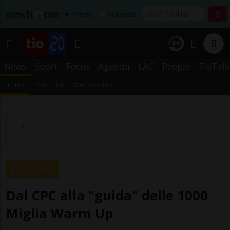
Affitta
Acquista
News
Sport
Focus
Agenda
LAC
People
TioTalk
TICINO
SVIZZERA
DAL MONDO
LUGANO
Dal CPC alla "guida" delle 1000
Miglia Warm Up