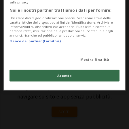
Warm Up CH, si è recata presso "Scuderia
sulla privacy.
Classiche" in occasione della
Noi e i nostri partner trattiamo i dati per fornire:
Utilizzare dati di geolocalizzazione precisi. Scansione attiva delle
collaborazione in corso. I ragazzi in
caratteristiche del dispositivo ai fini dell’identificazione. Archiviare
informazioni su dispositivo e/o accedervi. Pubblicità e contenuti
formazione hann...
personalizzati, misurazione delle prestazioni dei contenuti e degli
annunci, ricerche sul pubblico, sviluppo di servizi.
Elenco dei partner (fornitori)
🔐 Sblocca il nostro archivio
esclusivo!
Mostra finalità
Sottoscrivi un abbonamento
Archivio
per
Accetto
leggere questo articolo, oppure scegli
MyTioAbo
per accedere all'archivio e
navigare su sito e app senza pubblicità.
ACCEDI