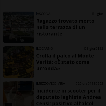
ASCONA
1 gior
Ragazzo trovato morto
nella terrazza di un
ristorante
LOCARNO
1 gior
132
Crolla il palco al Monte
Verità: «È stato come
un'onda»
MEZZOVICO-VIRA
20 ore
113
252
Incidente in scooter per il
deputato leghista Andrea
Censi: positivo all’alcol