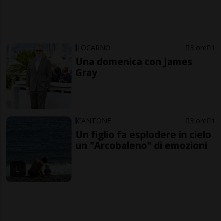
LOCARNO
3 ore
1
Una domenica con James
Gray
CANTONE
3 ore
1
Un figlio fa esplodere in cielo
un "Arcobaleno" di emozioni