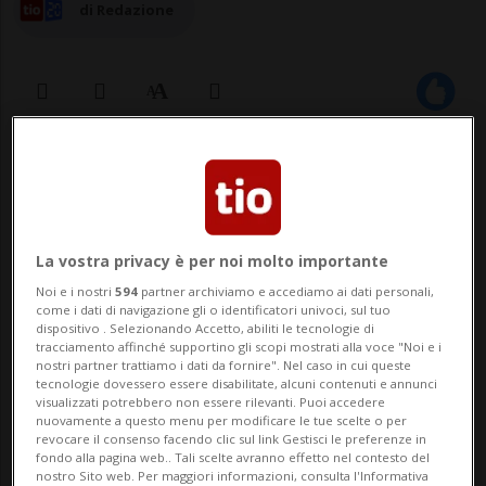
di Redazione
24 mar 2023 - 14:00
La vostra privacy è per noi molto importante
Noi e i nostri
594
partner archiviamo e accediamo ai dati personali,
come i dati di navigazione gli o identificatori univoci, sul tuo
dispositivo . Selezionando Accetto, abiliti le tecnologie di
tracciamento affinché supportino gli scopi mostrati alla voce "Noi e i
nostri partner trattiamo i dati da fornire". Nel caso in cui queste
LUGANO - Questa mattina, la classe del
tecnologie dovessero essere disabilitate, alcuni contenuti e annunci
visualizzati potrebbero non essere rilevanti. Puoi accedere
Centro Professionale Commerciale di
nuovamente a questo menu per modificare le tue scelte o per
revocare il consenso facendo clic sul link Gestisci le preferenze in
Chiasso coinvolta con l'evento 1000 Miglia
fondo alla pagina web.. Tali scelte avranno effetto nel contesto del
nostro Sito web. Per maggiori informazioni, consulta l'Informativa