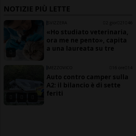
NOTIZIE PIÙ LETTE
SVIZZERA
2 gior
21
46
«Ho studiato veterinaria,
ora me ne pento», capita
a una laureata su tre
MEZZOVICO
16 ore
14
Auto contro camper sulla
A2: il bilancio è di sette
feriti