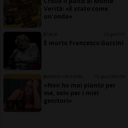
Crolla il palco al Monte
Verità: «È stato come
un'onda»
ITALIA
2 gior
19
È morto Francesco Guccini
ARBEDO-CASTIONE
3 gior
26
154
«Non ho mai pianto per
me, solo per i miei
genitori»