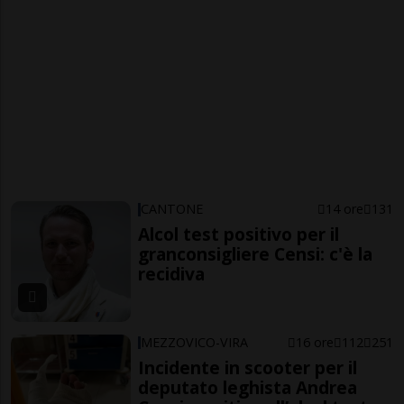
CANTONE
14 ore
131
Alcol test positivo per il
granconsigliere Censi: c'è la
recidiva
MEZZOVICO-VIRA
16 ore
112
251
Incidente in scooter per il
deputato leghista Andrea