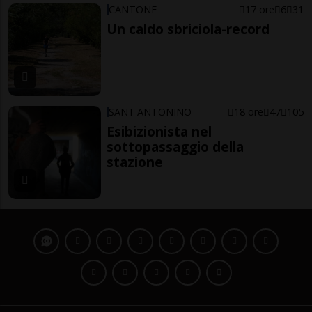
CANTONE
17 ore
6
31
Un caldo sbriciola-record
SANT'ANTONINO
18 ore
47
105
Esibizionista nel
sottopassaggio della
stazione