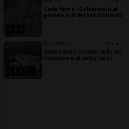
AIROLO
13 ore
3
Code fino a 10 chilometri al
portale sud del San Gottardo
MEZZOVICO
13 ore
14
Auto contro camper sulla A2:
il bilancio è di sette feriti