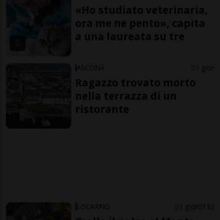
«Ho studiato veterinaria,
ora me ne pento», capita
a una laureata su tre
ASCONA
1 gior
Ragazzo trovato morto
nella terrazza di un
ristorante
LOCARNO
1 gior
132