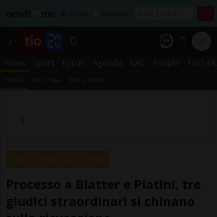
Affitta
Acquista
News
Sport
Focus
Agenda
LAC
People
TioTalk
TICINO
SVIZZERA
DAL MONDO
CANTONE/SVIZZERA
Processo a Blatter e Platini, tre
giudici straordinari si chinano