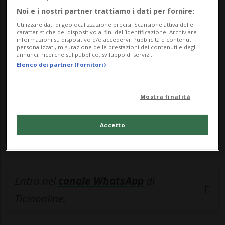
Noi e i nostri partner trattiamo i dati per fornire:
🔐 Sblocca il nostro archivio
Utilizzare dati di geolocalizzazione precisi. Scansione attiva delle
caratteristiche del dispositivo ai fini dell’identificazione. Archiviare
esclusivo!
informazioni su dispositivo e/o accedervi. Pubblicità e contenuti
personalizzati, misurazione delle prestazioni dei contenuti e degli
annunci, ricerche sul pubblico, sviluppo di servizi.
Sottoscrivi un abbonamento
Archivio
per
Elenco dei partner (fornitori)
leggere questo articolo, oppure scegli
MyTioAbo
per accedere all'archivio e
Mostra finalità
navigare su sito e app senza pubblicità.
Accetto
ACCEDI
Entra nel
canale WhatsApp
di
Ticinonline.