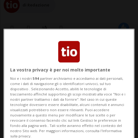
di Redazione
14 dic 2022 - 14:53
1
BELLINZONA - Tre giudici straordinari
La vostra privacy è per noi molto importante
esamineranno la richiesta di ricusazione
Noi e i nostri
594
partner archiviamo e accediamo ai dati personali,
come i dati di navigazione gli o identificatori univoci, sul tuo
contro la Corte d'appello del Tribunale
dispositivo . Selezionando Accetto, abiliti le tecnologie di
tracciamento affinché supportino gli scopi mostrati alla voce "Noi e i
penale federale (TPF) di Bellinzona in
nostri partner trattiamo i dati da fornire". Nel caso in cui queste
tecnologie dovessero essere disabilitate, alcuni contenuti e annunci
relazione alla vicenda degli ex presidenti
visualizzati potrebbero non essere rilevanti. Puoi accedere
nuovamente a questo menu per modificare le tue scelte o per
di Fifa, Joseph Blatter, e di Uefa, Michel
revocare il consenso facendo clic sul link Gestisci le preferenze in
fondo alla pagina web.. Tali scelte avranno effetto nel contesto del
Platin...
nostro Sito web. Per maggiori informazioni, consulta l'Informativa
sulla privacy.