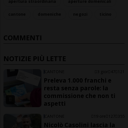
apertura straordinaria
aperture domenicali
cantone
domeniche
negozi
ticino
COMMENTI
NOTIZIE PIÙ LETTE
CANTONE
3 gior
47
121
Preleva 1.000 franchi e
resta senza parole: la
commissione che non ti
aspetti
CANTONE
19 ore
127
355
Nicolò Casolini lascia la