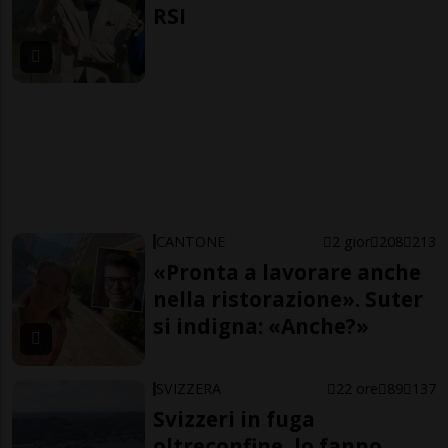
RSI
CANTONE
2 gior
208
213
«Pronta a lavorare anche
nella ristorazione». Suter
si indigna: «Anche?»
SVIZZERA
22 ore
89
137
Svizzeri in fuga
oltreconfine, lo fanno