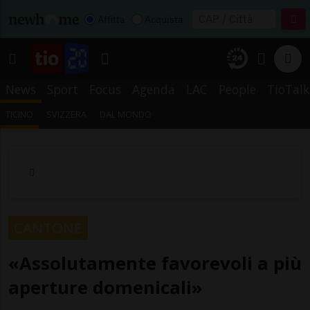
Affitta
Acquista
News
Sport
Focus
Agenda
LAC
People
TioTalk
TICINO
SVIZZERA
DAL MONDO
CANTONE
«Assolutamente favorevoli a più
aperture domenicali»