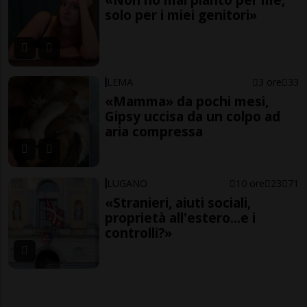
solo per i miei genitori»
LEMA
3 ore
33
«Mamma» da pochi mesi,
Gipsy uccisa da un colpo ad
aria compressa
LUGANO
10 ore
23
71
«Stranieri, aiuti sociali,
proprietà all'estero...e i
controlli?»