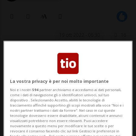
19 ott 2022 - 06:30
16
Per Migros l'estensione delle aperture
domenicali è infatti «molto positiva»
e «apprezzata dai clienti». Anche
La vostra privacy è per noi molto importante
Manor è favorevole, ma gradirebbe
Noi e i nostri
594
partner archiviamo e accediamo ai dati personali,
che ci sia «una continuità nelle date
come i dati di navigazione gli o identificatori univoci, sul tuo
dispositivo . Selezionando Accetto, abiliti le tecnologie di
anno per anno». Il Centro Tenero,
tracciamento affinché supportino gli scopi mostrati alla voce "Noi e i
nostri partner trattiamo i dati da fornire". Nel caso in cui queste
infine, «domenica ha avuto
tecnologie dovessero essere disabilitate, alcuni contenuti e annunci
visualizzati potrebbero non essere rilevanti. Puoi accedere
un'affluenza in linea con le
nuovamente a questo menu per modificare le tue scelte o per
aspettative».
revocare il consenso facendo clic sul link Gestisci le preferenze in