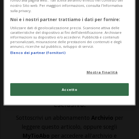
fondo alla pagina web.. Tali scelte avranno effetto nel contesto del
nostro Sito web. Per maggiori informazioni, consulta l'Informativa
sulla privacy.
BELLINZONA - Una domenica qualunque.
Noi e i nostri partner trattiamo i dati per fornire:
Utilizzare dati di geolocalizzazione precisi. Scansione attiva delle
Ma con i negozi aperti. È successo durante
caratteristiche del dispositivo ai fini dell’identificazione. Archiviare
informazioni su dispositivo e/o accedervi. Pubblicità e contenuti
il weekend un po' ovunque in Ticino.
personalizzati, misurazione delle prestazioni dei contenuti e degli
annunci, ricerche sul pubblico, sviluppo di servizi.
Intanto ieri il Gran Consiglio ha approvato
Elenco dei partner (fornitori)
la modifica della Legge sull’apertura dei
negozi, cambiando le carte in tavo...
Mostra finalità
Accetto
🔐 Sblocca il nostro archivio
esclusivo!
Sottoscrivi un abbonamento
Archivio
per
leggere questo articolo, oppure scegli
MyTioAbo
per accedere all'archivio e