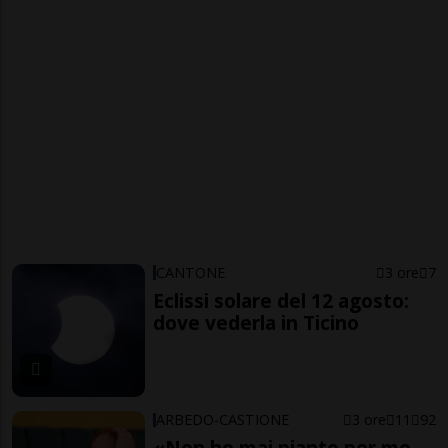
CANTONE
3 ore
7
Eclissi solare del 12 agosto:
dove vederla in Ticino
ARBEDO-CASTIONE
3 ore
11
92
«Non ho mai pianto per me,