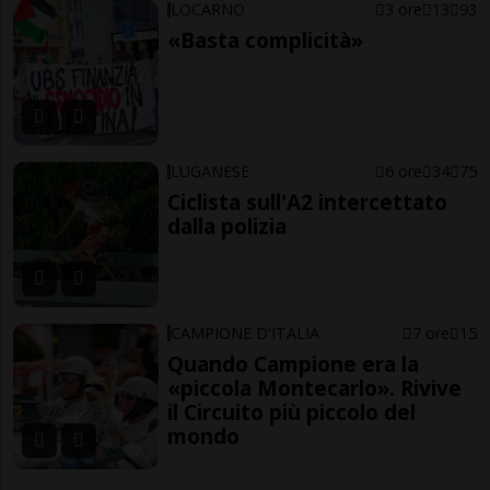
LOCARNO
3 ore
13
93
«Basta complicità»
LUGANESE
6 ore
34
75
Ciclista sull'A2 intercettato
dalla polizia
CAMPIONE D'ITALIA
7 ore
15
Quando Campione era la
«piccola Montecarlo». Rivive
il Circuito più piccolo del
mondo