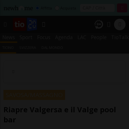
Affitta
Acquista
News
Sport
Focus
Agenda
LAC
People
TioTalk
TICINO
SVIZZERA
DAL MONDO
SAVOSA/MASSAGNO
Riapre Valgersa e il Valge pool
bar