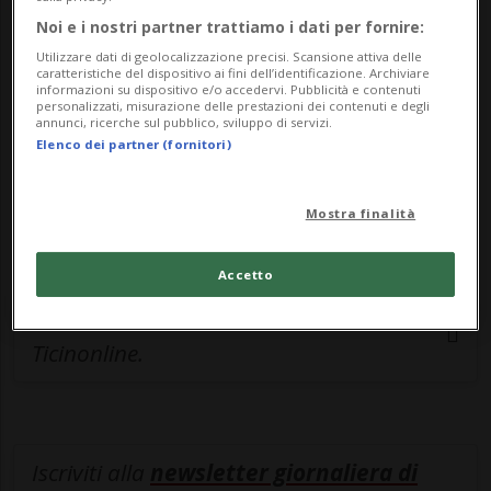
esclusivo!
Noi e i nostri partner trattiamo i dati per fornire:
Sottoscrivi un abbonamento
Archivio
per
Utilizzare dati di geolocalizzazione precisi. Scansione attiva delle
caratteristiche del dispositivo ai fini dell’identificazione. Archiviare
leggere questo articolo, oppure scegli
informazioni su dispositivo e/o accedervi. Pubblicità e contenuti
personalizzati, misurazione delle prestazioni dei contenuti e degli
MyTioAbo
per accedere all'archivio e
annunci, ricerche sul pubblico, sviluppo di servizi.
navigare su sito e app senza pubblicità.
Elenco dei partner (fornitori)
ACCEDI
Mostra finalità
Accetto
Entra nel
canale WhatsApp
di
Ticinonline.
Iscriviti alla
newsletter giornaliera di