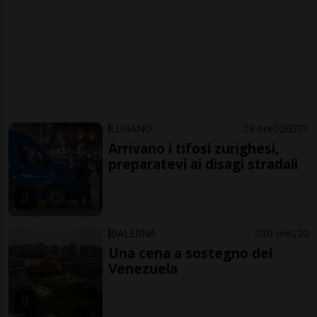
LUGANO
9 ore
26
71
Arrivano i tifosi zurighesi,
preparatevi ai disagi stradali
BALERNA
10 ore
20
Una cena a sostegno del
Venezuela