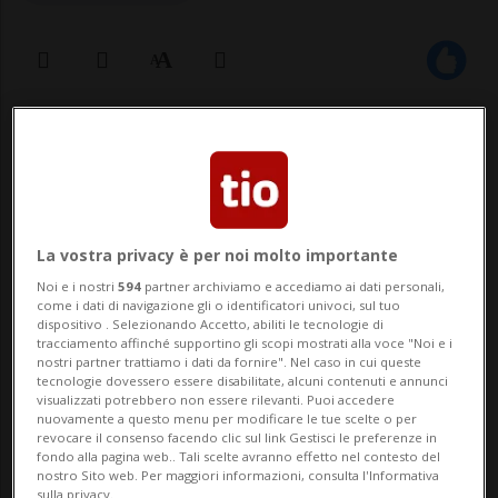
06 mag 2022 - 10:54
Le piscine del Centro sportivo Valgersa
saranno aperte al pubblico dal 14 maggio
La vostra privacy è per noi molto importante
al 4 settembre e così pure il ristorante, la
Noi e i nostri
594
partner archiviamo e accediamo ai dati personali,
come i dati di navigazione gli o identificatori univoci, sul tuo
cui gestione viene affidata, anche
dispositivo . Selezionando Accetto, abiliti le tecnologie di
tracciamento affinché supportino gli scopi mostrati alla voce "Noi e i
quest’anno, alla JFC sagl di Massagno che
nostri partner trattiamo i dati da fornire". Nel caso in cui queste
tecnologie dovessero essere disabilitate, alcuni contenuti e annunci
già gestisce il Cinema...
visualizzati potrebbero non essere rilevanti. Puoi accedere
nuovamente a questo menu per modificare le tue scelte o per
revocare il consenso facendo clic sul link Gestisci le preferenze in
🔐 Sblocca il nostro archivio
fondo alla pagina web.. Tali scelte avranno effetto nel contesto del
nostro Sito web. Per maggiori informazioni, consulta l'Informativa
sulla privacy.