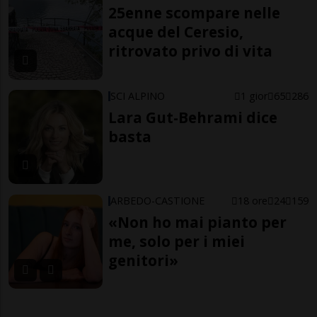
25enne scompare nelle
acque del Ceresio,
ritrovato privo di vita
SCI ALPINO
1 gior
65
286
Lara Gut-Behrami dice
basta
ARBEDO-CASTIONE
18 ore
24
159
«Non ho mai pianto per
me, solo per i miei
genitori»