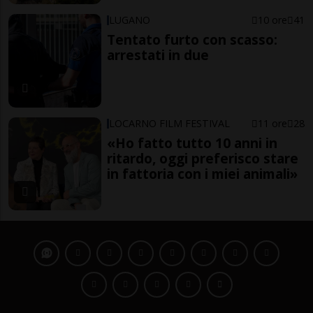
LUGANO
10 ore
41
Tentato furto con scasso:
arrestati in due
LOCARNO FILM FESTIVAL
11 ore
28
«Ho fatto tutto 10 anni in
ritardo, oggi preferisco stare
in fattoria con i miei animali»