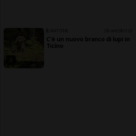
CANTONE
8 ore
8
122
C'è un nuovo branco di lupi in
Ticino