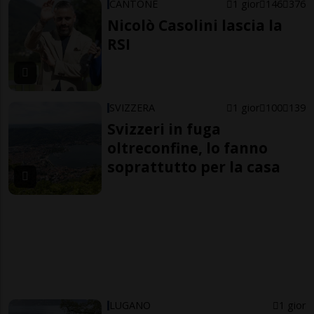
CANTONE
1 gior
146
376
Nicolò Casolini lascia la
RSI
SVIZZERA
1 gior
100
139
Svizzeri in fuga
oltreconfine, lo fanno
soprattutto per la casa
LUGANO
1 gior