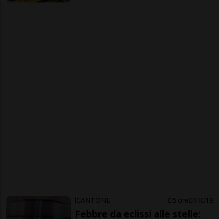
CANTONE
5 ore
11
18
Febbre da eclissi alle stelle: