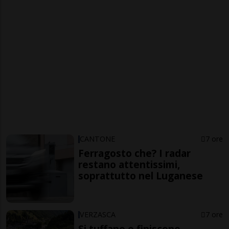
CANTONE
7 ore
Ferragosto che? I radar
restano attentissimi,
soprattutto nel Luganese
VERZASCA
7 ore
Si tuffano e finiscono