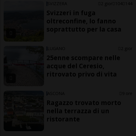
SVIZZERA
2 gior
104
144
Svizzeri in fuga
oltreconfine, lo fanno
soprattutto per la casa
LUGANO
2 gior
25enne scompare nelle
acque del Ceresio,
ritrovato privo di vita
ASCONA
9 ore
Ragazzo trovato morto
nella terrazza di un
ristorante