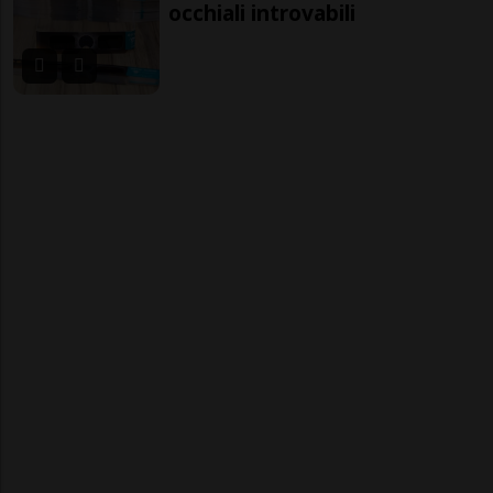
occhiali introvabili