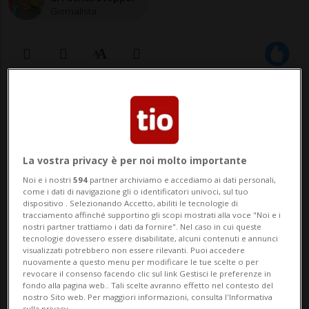
Giornalista
11 gen 2022 - 12:45
LUGANO - Il periodo natalizio è
ufficialmente terminato. Anche a Lugano,
La vostra privacy è per noi molto importante
Noi e i nostri
594
partner archiviamo e accediamo ai dati personali,
dove oggi in Piazza della Riforma è in corso
come i dati di navigazione gli o identificatori univoci, sul tuo
dispositivo . Selezionando Accetto, abiliti le tecnologie di
lo smontaggio dell'albero di Natale.
tracciamento affinché supportino gli scopi mostrati alla voce "Noi e i
nostri partner trattiamo i dati da fornire". Nel caso in cui queste
L'abete era stato portato in elicottero lo
tecnologie dovessero essere disabilitate, alcuni contenuti e annunci
visualizzati potrebbero non essere rilevanti. Puoi accedere
scorso 25 novembre. E dal 1. dicembre ...
nuovamente a questo menu per modificare le tue scelte o per
revocare il consenso facendo clic sul link Gestisci le preferenze in
fondo alla pagina web.. Tali scelte avranno effetto nel contesto del
nostro Sito web. Per maggiori informazioni, consulta l'Informativa
🔐 Sblocca il nostro archivio
sulla privacy.