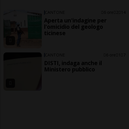
CANTONE
6 ore
2
14
Aperta un'indagine per
l'omicidio del geologo
ticinese
CANTONE
6 ore
1
7
DISTI, indaga anche il
Ministero pubblico