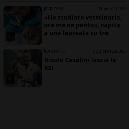
SVIZZERA
1 gior
10
39
«Ho studiato veterinaria,
ora me ne pento», capita
a una laureata su tre
CANTONE
2 gior
160
393
Nicolò Casolini lascia la
RSI