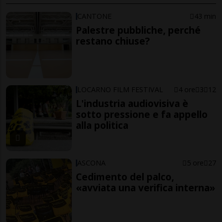
CANTONE
43 min
Palestre pubbliche, perché
restano chiuse?
LOCARNO FILM FESTIVAL
4 ore
3
12
L'industria audiovisiva è
sotto pressione e fa appello
alla politica
ASCONA
5 ore
27
Cedimento del palco,
«avviata una verifica interna»