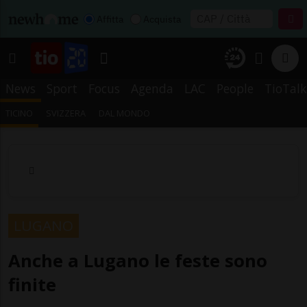
Affitta
Acquista
News
Sport
Focus
Agenda
LAC
People
TioTalk
TICINO
SVIZZERA
DAL MONDO
LUGANO
Anche a Lugano le feste sono
finite