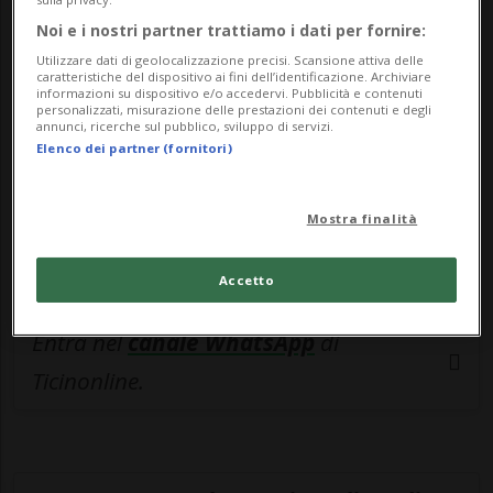
esclusivo!
Noi e i nostri partner trattiamo i dati per fornire:
Utilizzare dati di geolocalizzazione precisi. Scansione attiva delle
Sottoscrivi un abbonamento
Archivio
per
caratteristiche del dispositivo ai fini dell’identificazione. Archiviare
informazioni su dispositivo e/o accedervi. Pubblicità e contenuti
leggere questo articolo, oppure scegli
personalizzati, misurazione delle prestazioni dei contenuti e degli
annunci, ricerche sul pubblico, sviluppo di servizi.
MyTioAbo
per accedere all'archivio e
Elenco dei partner (fornitori)
navigare su sito e app senza pubblicità.
Mostra finalità
ACCEDI
Accetto
Entra nel
canale WhatsApp
di
Ticinonline.