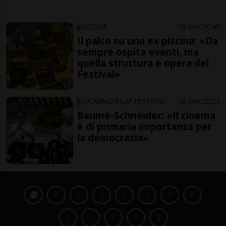
ASCONA
8 ore
9
49
Il palco su una ex piscina: «Da
sempre ospita eventi, ma
quella struttura è opera del
Festival»
LOCARNO FILM FESTIVAL
8 ore
5
25
Baume-Schneider: «Il cinema
è di primaria importanza per
la democrazia»