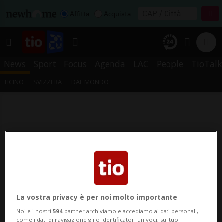
Affitta
Acquista
News
Sport
Focus
Agenda
LAC
People
TioTalk
TICINO
SVIZZERA
DAL MONDO
La vostra privacy è per noi molto importante
Noi e i nostri
594
partner archiviamo e accediamo ai dati personali,
come i dati di navigazione gli o identificatori univoci, sul tuo