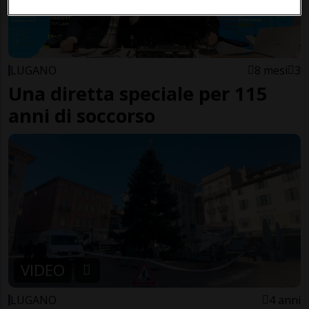
LUGANO
8 mesi
3
Una diretta speciale per 115
anni di soccorso
VIDEO
LUGANO
4 anni