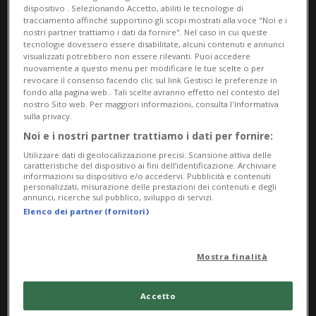
dispositivo . Selezionando Accetto, abiliti le tecnologie di
tracciamento affinché supportino gli scopi mostrati alla voce "Noi e i
nostri partner trattiamo i dati da fornire". Nel caso in cui queste
tecnologie dovessero essere disabilitate, alcuni contenuti e annunci
visualizzati potrebbero non essere rilevanti. Puoi accedere
nuovamente a questo menu per modificare le tue scelte o per
revocare il consenso facendo clic sul link Gestisci le preferenze in
fondo alla pagina web.. Tali scelte avranno effetto nel contesto del
nostro Sito web. Per maggiori informazioni, consulta l'Informativa
Notizie su Eventi Natale
sulla privacy.
Noi e i nostri partner trattiamo i dati per fornire:
Utilizzare dati di geolocalizzazione precisi. Scansione attiva delle
caratteristiche del dispositivo ai fini dell’identificazione. Archiviare
Segui le notizie e gli approfondimenti su
informazioni su dispositivo e/o accedervi. Pubblicità e contenuti
personalizzati, misurazione delle prestazioni dei contenuti e degli
Eventi Natale.
annunci, ricerche sul pubblico, sviluppo di servizi.
Elenco dei partner (fornitori)
Mostra finalità
Accetto