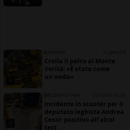
LOCARNO
1 gior
132
Crolla il palco al Monte
Verità: «È stato come
un'onda»
MEZZOVICO-VIRA
17 ore
113
251
Incidente in scooter per il
deputato leghista Andrea
Censi: positivo all’alcol
test