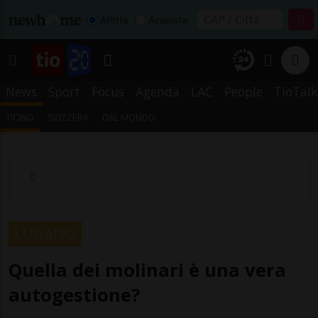
Affitta
Acquista
News
Sport
Focus
Agenda
LAC
People
TioTalk
TICINO
SVIZZERA
DAL MONDO
LUGANO
Quella dei molinari è una vera
autogestione?