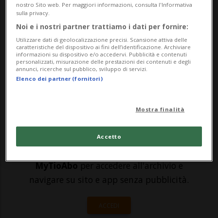
nostro Sito web. Per maggiori informazioni, consulta l'Informativa
sulla privacy.
suoi ideali? E quali sono i suoi doveri? La
Noi e i nostri partner trattiamo i dati per fornire:
vicenda legata all'ex Macello di Lugano,
Utilizzare dati di geolocalizzazione precisi. Scansione attiva delle
caratteristiche del dispositivo ai fini dell’identificazione. Archiviare
recentemente abbattuto dalle ruspe con
informazioni su dispositivo e/o accedervi. Pubblicità e contenuti
personalizzati, misurazione delle prestazioni dei contenuti e degli
un atto di forza delle autorità...
annunci, ricerche sul pubblico, sviluppo di servizi.
Elenco dei partner (fornitori)
🔐 Sblocca il nostro archivio
Mostra finalità
esclusivo!
Sottoscrivi un abbonamento
Archivio
per
Accetto
leggere questo articolo, oppure scegli
MyTioAbo
per accedere all'archivio e
navigare su sito e app senza pubblicità.
ACCEDI