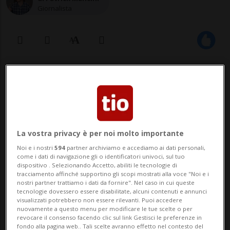
Giornalista
02 giu 2021 - 06:00
Aggiornamento 08:05
«Le città – sostiene – devono essere
disposte a sopportare anche questi
La vostra privacy è per noi molto importante
approcci "diversi", se vogliono
Noi e i nostri
594
partner archiviamo e accediamo ai dati personali,
progredire». Guarda la video
come i dati di navigazione gli o identificatori univoci, sul tuo
dispositivo . Selezionando Accetto, abiliti le tecnologie di
intervista.
tracciamento affinché supportino gli scopi mostrati alla voce "Noi e i
nostri partner trattiamo i dati da fornire". Nel caso in cui queste
tecnologie dovessero essere disabilitate, alcuni contenuti e annunci
visualizzati potrebbero non essere rilevanti. Puoi accedere
nuovamente a questo menu per modificare le tue scelte o per
LUGANO - Si fa presto a dire autogestione.
revocare il consenso facendo clic sul link Gestisci le preferenze in
fondo alla pagina web.. Tali scelte avranno effetto nel contesto del
Ma cosa è un autogestito? Quali sono i