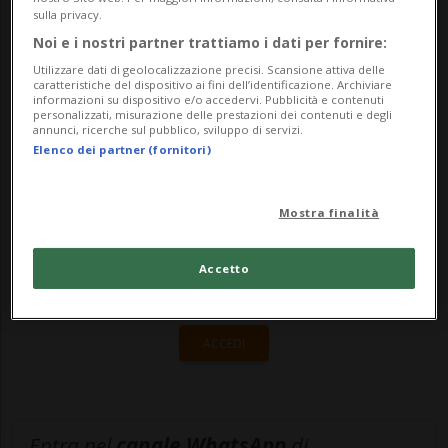
sulla privacy.
in servizio. Tuttavia, a causa della
Noi e i nostri partner trattiamo i dati per fornire:
pandemia ...
Utilizzare dati di geolocalizzazione precisi. Scansione attiva delle
caratteristiche del dispositivo ai fini dell’identificazione. Archiviare
informazioni su dispositivo e/o accedervi. Pubblicità e contenuti
personalizzati, misurazione delle prestazioni dei contenuti e degli
🔐 Sblocca il nostro archivio
annunci, ricerche sul pubblico, sviluppo di servizi.
Elenco dei partner (fornitori)
esclusivo!
Sottoscrivi un abbonamento
Archivio
per
Mostra finalità
leggere questo articolo, oppure scegli
MyTioAbo
per accedere all'archivio e
Accetto
navigare su sito e app senza pubblicità.
ACCEDI
Entra nel
canale WhatsApp
di