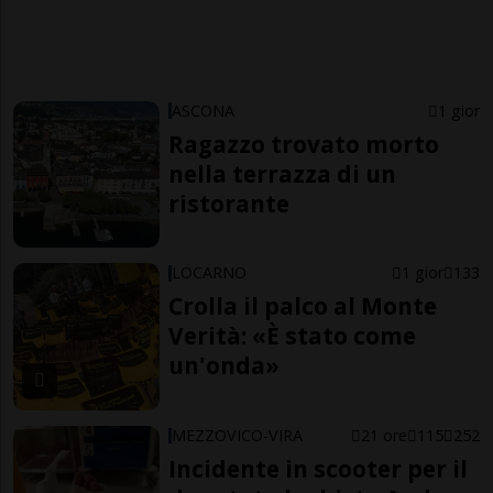
ASCONA
1 gior
Ragazzo trovato morto
nella terrazza di un
ristorante
LOCARNO
1 gior
133
Crolla il palco al Monte
Verità: «È stato come
un'onda»
MEZZOVICO-VIRA
21 ore
115
252
Incidente in scooter per il