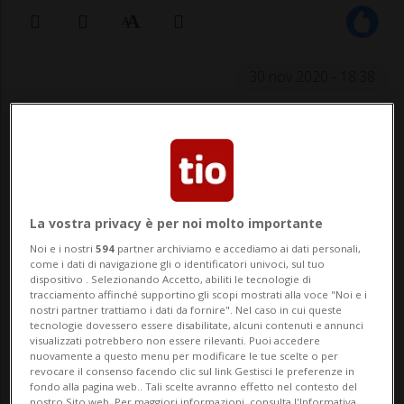
30 nov 2020 - 18:38
A causa della pandemia, tuttavia,
non tutte le cabine WC ordinate
saranno consegnate per tempo.
La vostra privacy è per noi molto importante
Noi e i nostri
594
partner archiviamo e accediamo ai dati personali,
LUGANO - I nuovi treni della serie FLIRT
come i dati di navigazione gli o identificatori univoci, sul tuo
dispositivo . Selezionando Accetto, abiliti le tecnologie di
tracciamento affinché supportino gli scopi mostrati alla voce "Noi e i
delle FFS e di TreNord per il traffico
nostri partner trattiamo i dati da fornire". Nel caso in cui queste
tecnologie dovessero essere disabilitate, alcuni contenuti e annunci
regionale in Ticino e nella Svizzera
visualizzati potrebbero non essere rilevanti. Puoi accedere
nuovamente a questo menu per modificare le tue scelte o per
occidentale sono stati completati nei
revocare il consenso facendo clic sul link Gestisci le preferenze in
fondo alla pagina web.. Tali scelte avranno effetto nel contesto del
tempi previsti e sono pronti per l’entrata
nostro Sito web. Per maggiori informazioni, consulta l'Informativa