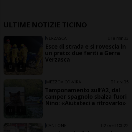
ULTIME NOTIZIE TICINO
VERZASCA
18 min
3
Esce di strada e si rovescia in
un prato: due feriti a Gerra
Verzasca
MEZZOVICO-VIRA
1 ora
5
Tamponamento sull’A2, dal
camper spagnolo sbalza fuori
Nino: «Aiutateci a ritrovarlo»
CANTONE
2 ore
10
22