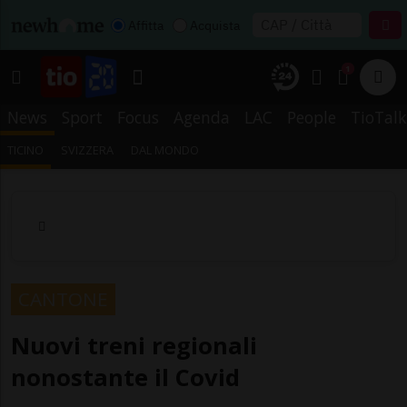
Affitta
Acquista
1
News
Sport
Focus
Agenda
LAC
People
TioTalk
TICINO
SVIZZERA
DAL MONDO
CANTONE
Nuovi treni regionali
nonostante il Covid