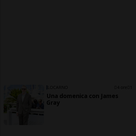
LOCARNO
4 ore
1
Una domenica con James
Gray