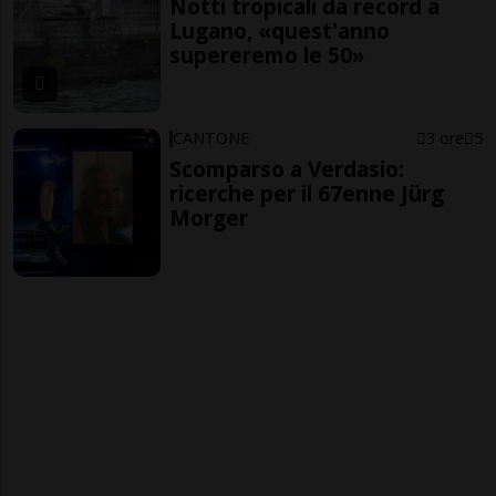
Notti tropicali da record a
Lugano, «quest'anno
supereremo le 50»
CANTONE
3 ore
5
Scomparso a Verdasio:
ricerche per il 67enne Jürg
Morger