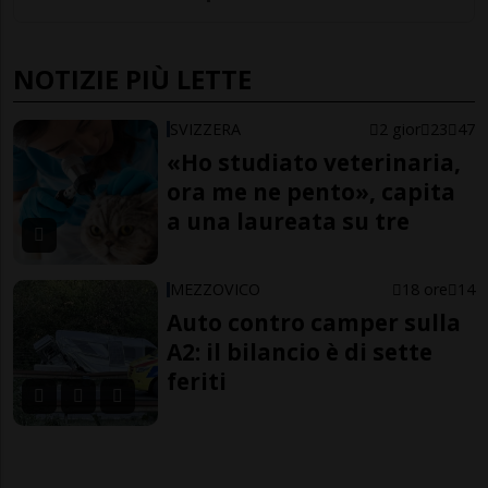
NOTIZIE PIÙ LETTE
SVIZZERA
2 gior
23
47
«Ho studiato veterinaria,
ora me ne pento», capita
a una laureata su tre
MEZZOVICO
18 ore
14
Auto contro camper sulla
A2: il bilancio è di sette
feriti