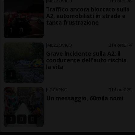
MEZZOVICO
13 ore
78
Traffico ancora bloccato sulla
A2, automobilisti in strada e
tanta frustrazione
MEZZOVICO
14 ore
14
Grave incidente sulla A2: il
conducente dell'auto rischia
la vita
LOCARNO
14 ore
29
Un messaggio, 60mila nomi