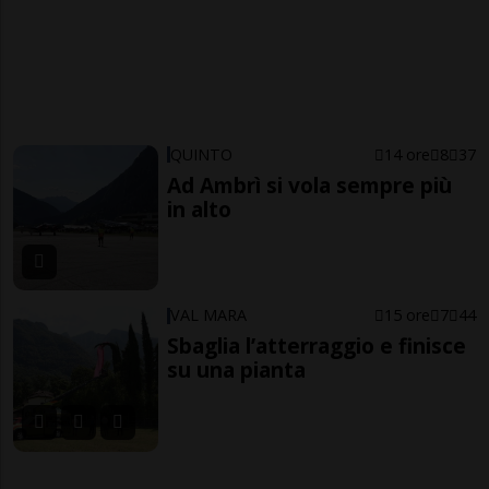
QUINTO
14 ore
8
37
Ad Ambrì si vola sempre più
in alto
VAL MARA
15 ore
7
44
Sbaglia l’atterraggio e finisce
su una pianta