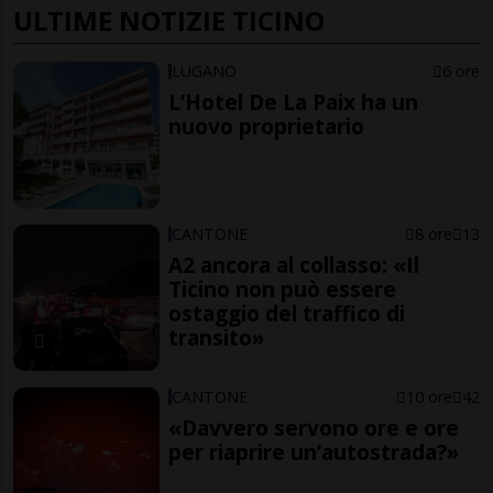
ULTIME NOTIZIE TICINO
LUGANO
6 ore
L’Hotel De La Paix ha un
nuovo proprietario
CANTONE
8 ore
13
A2 ancora al collasso: «Il
Ticino non può essere
ostaggio del traffico di
transito»
CANTONE
10 ore
42
«Davvero servono ore e ore
per riaprire un’autostrada?»