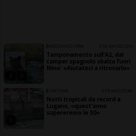
MEZZOVICO-VIRA
18 ore
52
204
Tamponamento sull’A2, dal
camper spagnolo sbalza fuori
Nino: «Aiutateci a ritrovarlo»
CANTONE
19 ore
25
66
Notti tropicali da record a
Lugano, «quest'anno
supereremo le 50»