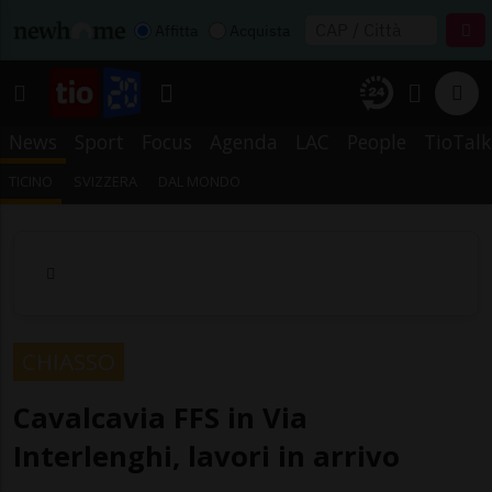
Affitta
Acquista
News
Sport
Focus
Agenda
LAC
People
TioTalk
TICINO
SVIZZERA
DAL MONDO
CHIASSO
Cavalcavia FFS in Via
Interlenghi, lavori in arrivo