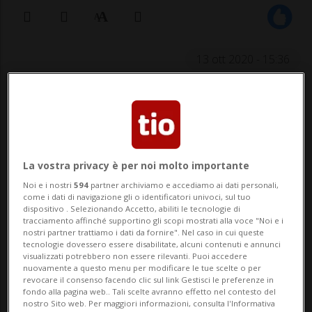
13 ott 2020 - 15:36
Durante i lavori il transito ai mezzi di
primo intervento non sarà garantito.
La vostra privacy è per noi molto importante
Lavori in vista sula strada cantonale tra la
Noi e i nostri
594
partner archiviamo e accediamo ai dati personali,
come i dati di navigazione gli o identificatori univoci, sul tuo
rotonda di L. Kennedy e la rotonda di Via
dispositivo . Selezionando Accetto, abiliti le tecnologie di
tracciamento affinché supportino gli scopi mostrati alla voce "Noi e i
Soldini, a Chiasso. Come anticipa il DT, nel
nostri partner trattiamo i dati da fornire". Nel caso in cui queste
tecnologie dovessero essere disabilitate, alcuni contenuti e annunci
weekend in arrivo (dalle 6:00 dell 17 alle
visualizzati potrebbero non essere rilevanti. Puoi accedere
nuovamente a questo menu per modificare le tue scelte o per
revocare il consenso facendo clic sul link Gestisci le preferenze in
8:00 del 18 ottobre), la strada sarà chiusa
fondo alla pagina web.. Tali scelte avranno effetto nel contesto del
nostro Sito web. Per maggiori informazioni, consulta l'Informativa
completamente al traffic...