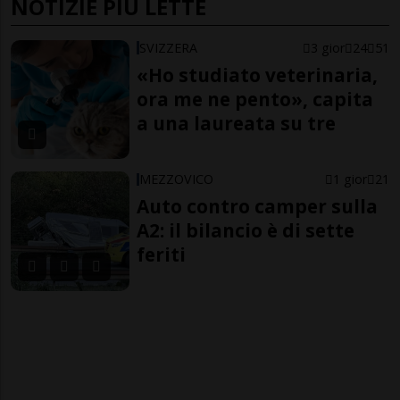
NOTIZIE PIÙ LETTE
SVIZZERA
3 gior
24
51
«Ho studiato veterinaria,
ora me ne pento», capita
a una laureata su tre
MEZZOVICO
1 gior
21
Auto contro camper sulla
A2: il bilancio è di sette
feriti