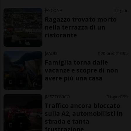
ASCONA
2 gior
Ragazzo trovato morto
nella terrazza di un
ristorante
VAUD
20 ore
21
95
Famiglia torna dalle
vacanze e scopre di non
avere più una casa
MEZZOVICO
1 gior
99
Traffico ancora bloccato
sulla A2, automobilisti in
strada e tanta
frustrazione