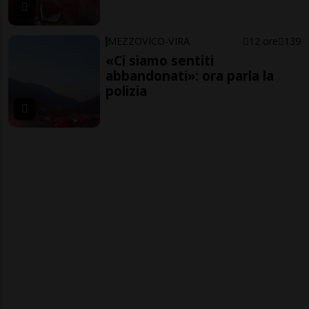
MEZZOVICO-VIRA
12 ore
139
«Ci siamo sentiti
abbandonati»: ora parla la
polizia