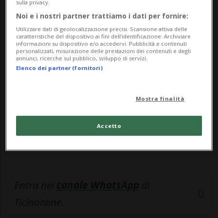
sulla privacy.
Noi e i nostri partner trattiamo i dati per fornire:
🔐 Sblocca il nostro archivio
Utilizzare dati di geolocalizzazione precisi. Scansione attiva delle
caratteristiche del dispositivo ai fini dell’identificazione. Archiviare
esclusivo!
informazioni su dispositivo e/o accedervi. Pubblicità e contenuti
personalizzati, misurazione delle prestazioni dei contenuti e degli
annunci, ricerche sul pubblico, sviluppo di servizi.
Sottoscrivi un abbonamento
Archivio
per
Elenco dei partner (fornitori)
leggere questo articolo, oppure scegli
MyTioAbo
per accedere all'archivio e
Mostra finalità
navigare su sito e app senza pubblicità.
Accetto
ACCEDI
Entra nel
canale WhatsApp
di
Ticinonline.