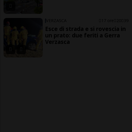
VERZASCA
17 ore
20
39
Esce di strada e si rovescia in
un prato: due feriti a Gerra
Verzasca