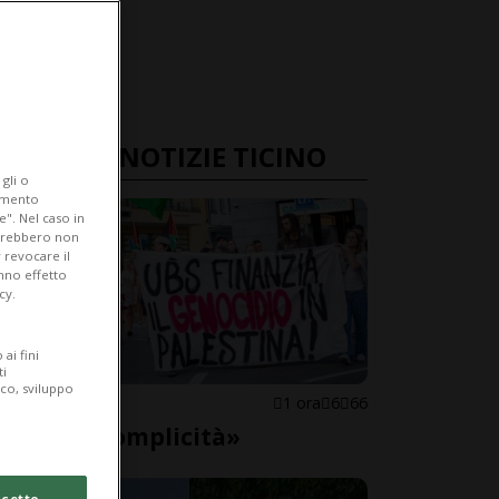
ULTIME NOTIZIE TICINO
gli o
iamento
e". Nel caso in
potrebbero non
 revocare il
anno effetto
cy.
ai fini
ti
ico, sviluppo
LOCARNO
1 ora
6
66
«Basta complicità»
cetto