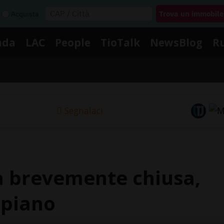
Acquista
nda
LAC
People
TioTalk
NewsBlog
R
Segnalaci
 brevemente chiusa,
l piano