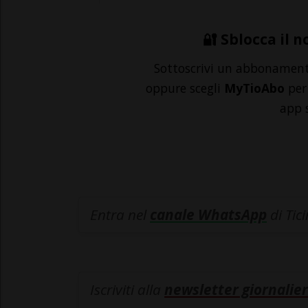
🔐 Sblocca il n
Sottoscrivi un abbonamen
oppure scegli
MyTioAbo
per 
app 
Entra nel
canale WhatsApp
di Tic
Iscriviti alla
newsletter giornalier