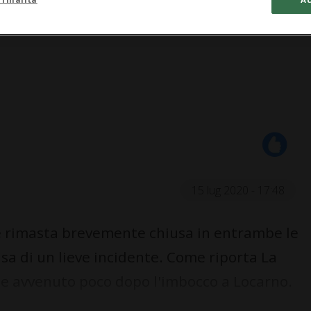
15 lug 2020 - 17:48
rimasta brevemente chiusa in entrambe le
sa di un lieve incidente. Come riporta La
e avvenuto poco dopo l'imbocco a Locarno.