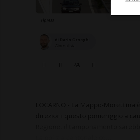
Tipress
di Dario Ornaghi
Giornalista
LOCARNO - La Mappo-Morettina è 
direzioni questo pomeriggio a cau
Regione, il tamponamento sarebb
La polizia cantonale co...