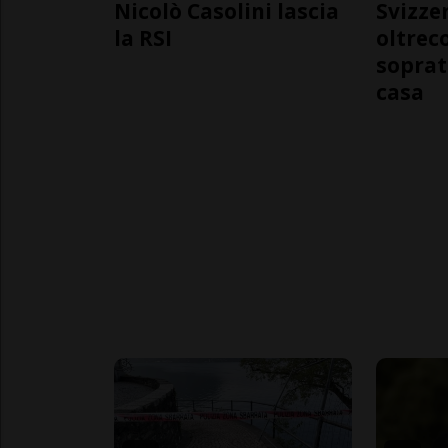
Nicolò Casolini lascia
Svizzer
la RSI
oltrec
soprat
casa