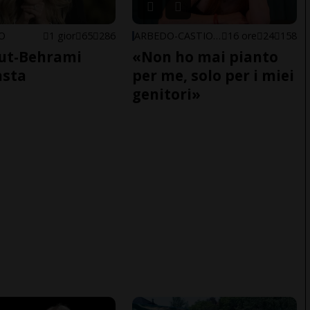
NO
1 gior
65
286
ARBEDO-CASTIONE
16 ore
24
158
ut-Behrami
«Non ho mai pianto
asta
per me, solo per i miei
genitori»