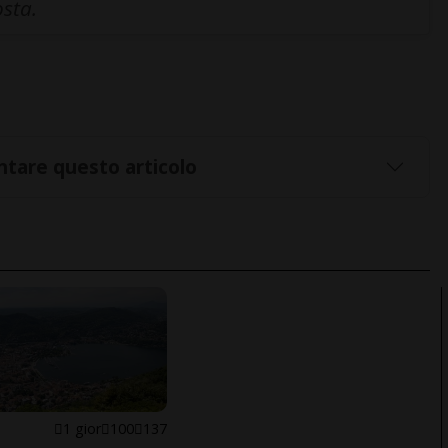
osta.
tare questo articolo
1 gior
100
137