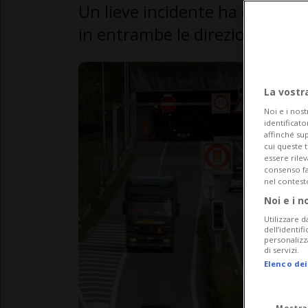
Un lieve incidente ha causato
in entrambe le direzioni. Il tu
La vostr
Noi e i nost
identificato
affinché sup
cui queste 
essere rile
consenso fac
nel contest
Noi e i n
Utilizzare d
dell’identif
personalizz
di servizi.
Elenco dei
Mostra