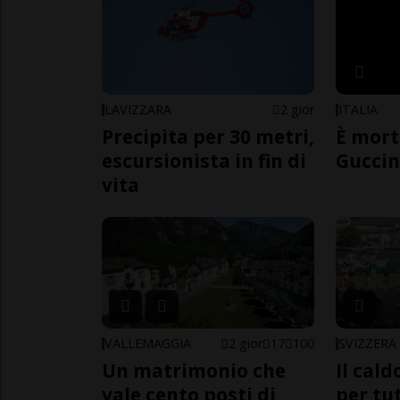
LAVIZZARA
2 gior
ITALIA
Precipita per 30 metri,
È mort
escursionista in fin di
Guccin
vita
VALLEMAGGIA
2 gior
17
100
SVIZZERA
Un matrimonio che
Il cal
vale cento posti di
per tut