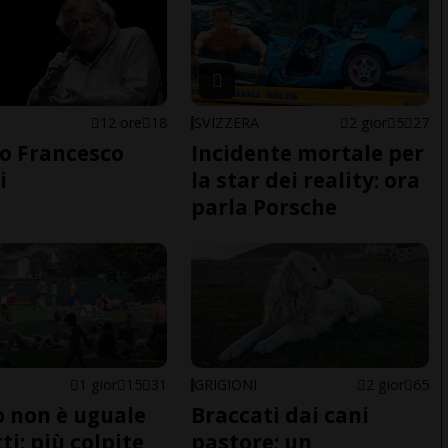
12 ore
18
SVIZZERA
2 gior
5
27
o Francesco
Incidente mortale per
i
la star dei reality: ora
parla Porsche
1 gior
15
31
GRIGIONI
2 gior
65
do non è uguale
Braccati dai cani
ti: più colpite
pastore: un