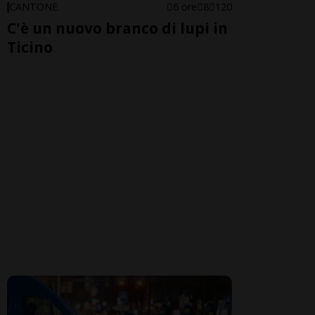
CANTONE
6 ore
8
120
C'è un nuovo branco di lupi in
Ticino