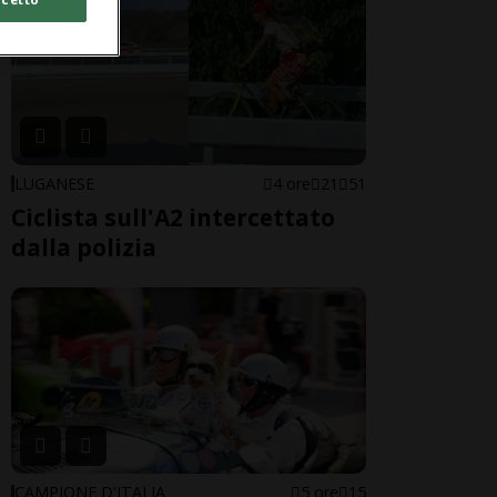
LUGANESE
4 ore
21
51
Ciclista sull'A2 intercettato
dalla polizia
CAMPIONE D'ITALIA
5 ore
15