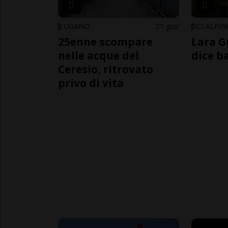
LUGANO
1 gior
SCI ALPI
25enne scompare
Lara G
nelle acque del
dice b
Ceresio, ritrovato
privo di vita