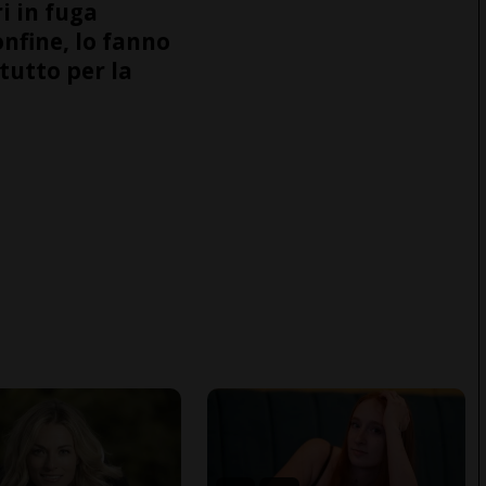
i in fuga
onfine, lo fanno
tutto per la