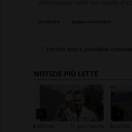
direttamente nella tua casella di p
incidente
mappo-morettina
Perché non è possibile commen
NOTIZIE PIÙ LETTE
CANTONE
1 gior
144
376
SVIZZERA