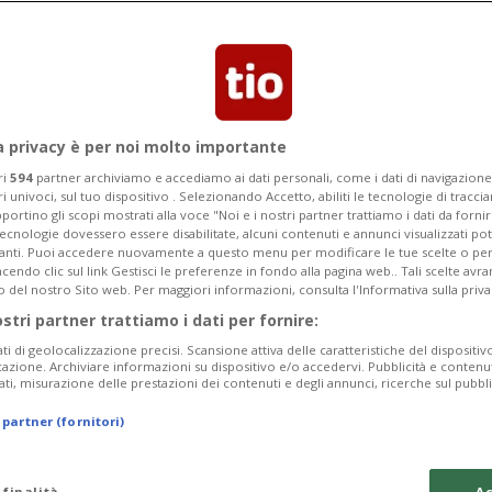
 l'interruzione momentanea del traffico
nnel è ora aperto.
a privacy è per noi molto importante
ri
594
partner archiviamo e accediamo ai dati personali, come i dati di navigazione 
ri univoci, sul tuo dispositivo . Selezionando Accetto, abiliti le tecnologie di tracc
portino gli scopi mostrati alla voce "Noi e i nostri partner trattiamo i dati da fornir
tecnologie dovessero essere disabilitate, alcuni contenuti e annunci visualizzati 
vanti. Puoi accedere nuovamente a questo menu per modificare le tue scelte o per
endo clic sul link Gestisci le preferenze in fondo alla pagina web.. Tali scelte avr
o del nostro Sito web. Per maggiori informazioni, consulta l'Informativa sulla priva
ostri partner trattiamo i dati per fornire:
ati di geolocalizzazione precisi. Scansione attiva delle caratteristiche del dispositivo 
icazione. Archiviare informazioni su dispositivo e/o accedervi. Pubblicità e contenu
ati, misurazione delle prestazioni dei contenuti e degli annunci, ricerche sul pubbl
 partner (fornitori)
 finalità
Ac