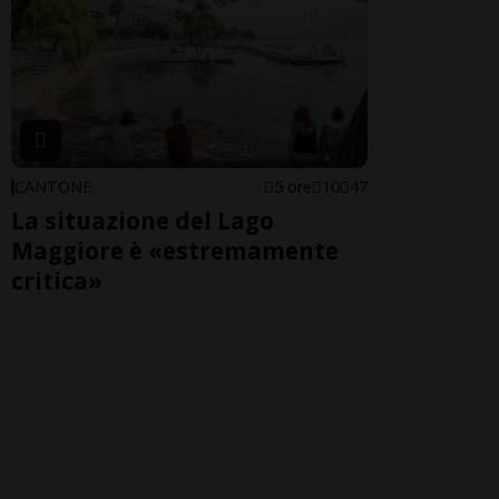
CANTONE
5 ore
10
47
La situazione del Lago
Maggiore è «estremamente
critica»