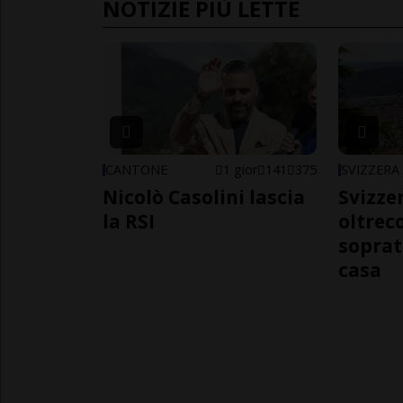
NOTIZIE PIÙ LETTE
CANTONE
1 gior
141
375
SVIZZERA
Nicolò Casolini lascia
Svizzer
la RSI
oltrec
soprat
casa