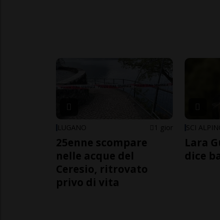
LUGANO
1 gior
SCI ALPI
25enne scompare
Lara G
nelle acque del
dice b
Ceresio, ritrovato
privo di vita