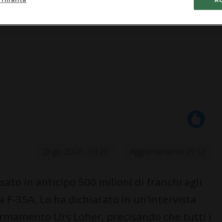
28 giu 2026 - 09:20
Aggiornamento 09:52
to in anticipo 500 milioni di franchi agli
ia F-35A. Lo ha dichiarato in un'intervista
armamento Urs Loher, precisando che tutti i