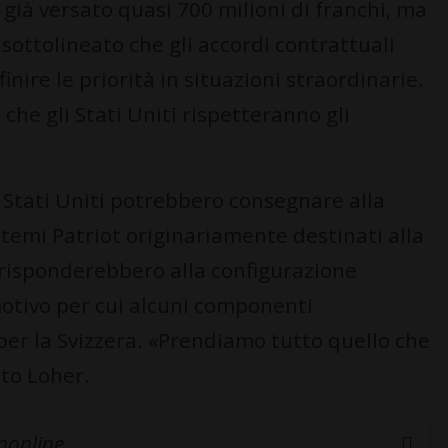
a già versato quasi 700 milioni di franchi, ma
 sottolineato che gli accordi contrattuali
inire le priorità in situazioni straordinarie.
che gli Stati Uniti rispetteranno gli
i Stati Uniti potrebbero consegnare alla
stemi Patriot originariamente destinati alla
orrisponderebbero alla configurazione
motivo per cui alcuni componenti
per la Svizzera. «Prendiamo tutto quello che
to Loher.
inonline.