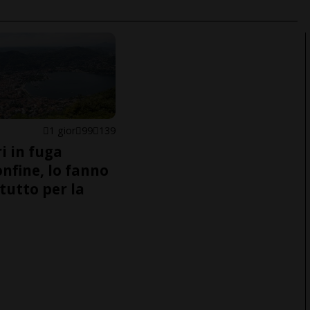
1 gior
99
139
i in fuga
onfine, lo fanno
tutto per la