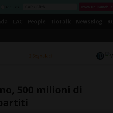
Acquista
nda
LAC
People
TioTalk
NewsBlog
R
Segnalaci
no, 500 milioni di
partiti