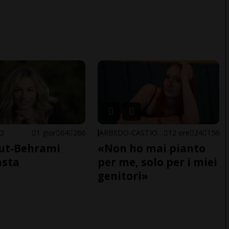
NO
1 gior
64
286
ARBEDO-CASTIONE
12 ore
24
156
ut-Behrami
«Non ho mai pianto
asta
per me, solo per i miei
genitori»