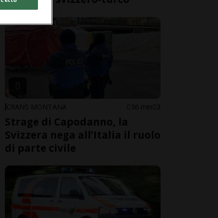
CRANS MONTANA
36 min
3
Strage di Capodanno, la
Svizzera nega all’Italia il ruolo
di parte civile