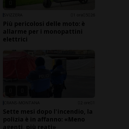
SVIZZERA
1 ora
5
26
Più pericolosi delle moto: è
allarme per i monopattini
elettrici
CRANS-MONTANA
2 ore
1
Sette mesi dopo l'incendio, la
polizia è in affanno: «Meno
agenti, più reati»