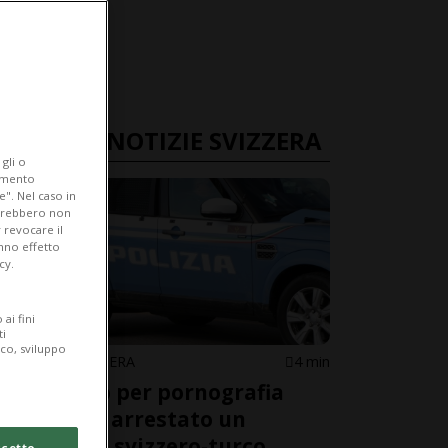
ULTIME NOTIZIE SVIZZERA
gli o
iamento
e". Nel caso in
potrebbero non
 revocare il
anno effetto
cy.
ai fini
ti
ico, sviluppo
ITALIA / SVIZZERA
4 min
Ricercato per pornografia
minorile: arrestato un
cittadino svizzero-turco
cetto