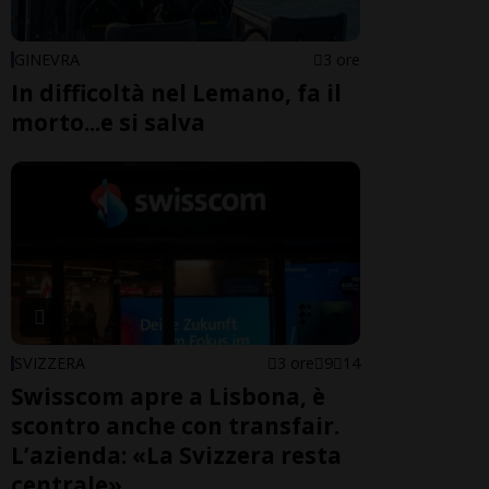
GINEVRA
3 ore
In difficoltà nel Lemano, fa il
morto...e si salva
SVIZZERA
3 ore
9
14
Swisscom apre a Lisbona, è
scontro anche con transfair.
L’azienda: «La Svizzera resta
centrale»