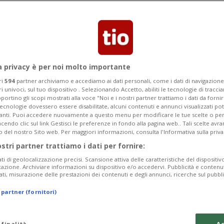
ti Uniti mezzo miliardo in anticipo per
a privacy è per noi molto importante
ri
594
partner archiviamo e accediamo ai dati personali, come i dati di navigazione 
ri univoci, sul tuo dispositivo . Selezionando Accetto, abiliti le tecnologie di tracc
portino gli scopi mostrati alla voce "Noi e i nostri partner trattiamo i dati da fornir
tecnologie dovessero essere disabilitate, alcuni contenuti e annunci visualizzati 
vanti. Puoi accedere nuovamente a questo menu per modificare le tue scelte o per
endo clic sul link Gestisci le preferenze in fondo alla pagina web.. Tali scelte avr
o del nostro Sito web. Per maggiori informazioni, consulta l'Informativa sulla priva
ostri partner trattiamo i dati per fornire:
ati di geolocalizzazione precisi. Scansione attiva delle caratteristiche del dispositivo 
icazione. Archiviare informazioni su dispositivo e/o accedervi. Pubblicità e contenu
ati, misurazione delle prestazioni dei contenuti e degli annunci, ricerche sul pubbl
 partner (fornitori)
 finalità
Ac