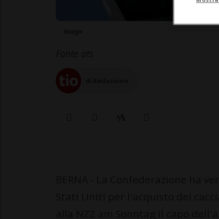
Imago
Fonte ats
di Redazione
BERNA - La Confederazione ha versa
Stati Uniti per l'acquisto dei cacc
alla NZZ am Sonntag il capo dell'