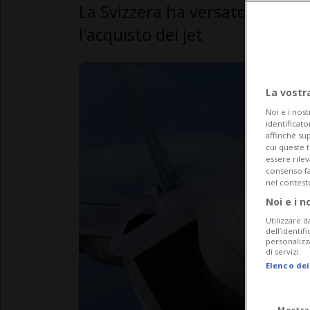
La Svizzera ha versato agli Sta
l'acquisto dei jet
La vostr
Noi e i nost
identificato
affinché sup
cui queste 
essere rile
consenso fac
nel contest
Noi e i n
Utilizzare d
dell’identif
personalizz
di servizi.
Elenco dei
Mostra