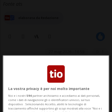
Fonte ats
elaborata da Redazione
27 mag 2026 - 16:59
1
La vostra privacy è per noi molto importante
Noi e i nostri
594
partner archiviamo e accediamo ai dati personali,
come i dati di navigazione gli o identificatori univoci, sul tuo
BERNA - Il presidente polacco Karol
dispositivo . Selezionando Accetto, abiliti le tecnologie di
tracciamento affinché supportino gli scopi mostrati alla voce "Noi e i
Nawrocki, assieme alla moglie, è stato