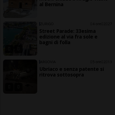
al Bernina
ZURIGO
4 ore
2
27
Street Parade: 33esima
edizione al via fra sole e
bagni di folla
ARGOVIA
5 ore
2
13
Ubriaco e senza patente si
ritrova sottosopra