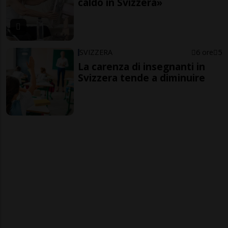
caldo in Svizzera»
SVIZZERA
6 ore
5
La carenza di insegnanti in
Svizzera tende a diminuire