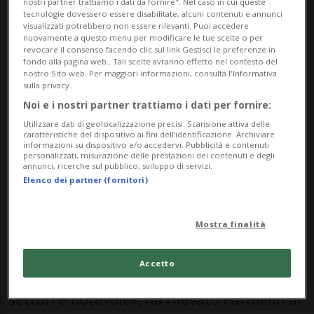
nostri partner trattiamo i dati da fornire". Nel caso in cui queste
tecnologie dovessero essere disabilitate, alcuni contenuti e annunci
ricevuto oggi a Berna con gli onori militari
visualizzati potrebbero non essere rilevanti. Puoi accedere
nuovamente a questo menu per modificare le tue scelte o per
dal Consiglio federale in corpore. Assente
revocare il consenso facendo clic sul link Gestisci le preferenze in
fondo alla pagina web.. Tali scelte avranno effetto nel contesto del
solo Albert Rösti, dopo un recente
nostro Sito web. Per maggiori informazioni, consulta l'Informativa
sulla privacy.
intervento alla schiena.
Noi e i nostri partner trattiamo i dati per fornire:
Utilizzare dati di geolocalizzazione precisi. Scansione attiva delle
Assieme al presidente della
caratteristiche del dispositivo ai fini dell’identificazione. Archiviare
informazioni su dispositivo e/o accedervi. Pubblicità e contenuti
Confederazione Guy Parmelin, Nawrocki
personalizzati, misurazione delle prestazioni dei contenuti e degli
annunci, ricerche sul pubblico, sviluppo di servizi.
ha sottolineato le «ottime relazioni» tra i
Elenco dei partner (fornitori)
due Paesi, in particolare in ambito
economico e scientifico.
Mostra finalità
Accetto
«Lo sviluppo della Polonia in numerosi
settori è notevole», ha rilevato Parmelin al