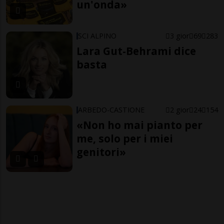
un'onda»
SCI ALPINO
3 gior
69
283
Lara Gut-Behrami dice
basta
ARBEDO-CASTIONE
2 gior
24
154
«Non ho mai pianto per
me, solo per i miei
genitori»