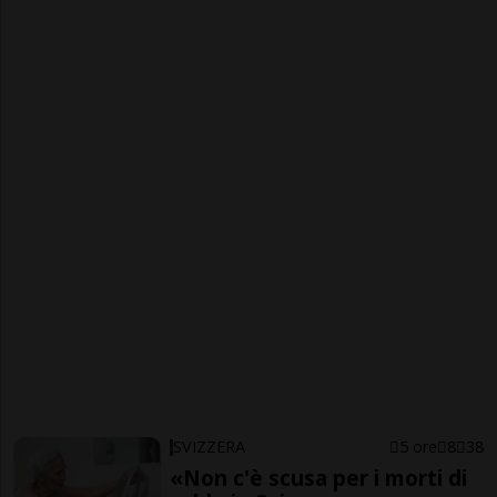
SVIZZERA
5 ore
8
38
«Non c'è scusa per i morti di