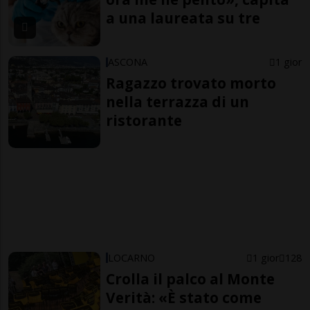
a una laureata su tre
ASCONA
1 gior
Ragazzo trovato morto
nella terrazza di un
ristorante
LOCARNO
1 gior
128
Crolla il palco al Monte
Verità: «È stato come