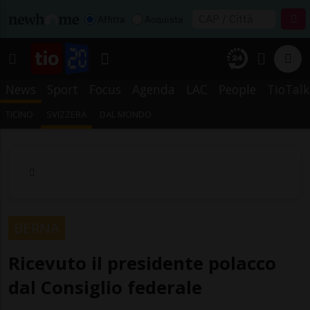
Affitta
Acquista
News
Sport
Focus
Agenda
LAC
People
TioTalk
TICINO
SVIZZERA
DAL MONDO
BERNA
Ricevuto il presidente polacco
dal Consiglio federale