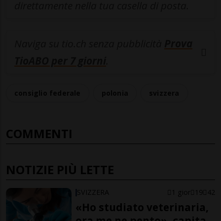
direttamente nella tua casella di posta.
Naviga su tio.ch senza pubblicità
Prova
TioABO per 7 giorni
.
consiglio federale
polonia
svizzera
COMMENTI
NOTIZIE PIÙ LETTE
SVIZZERA
1 gior
19
42
«Ho studiato veterinaria,
ora me ne pento», capita