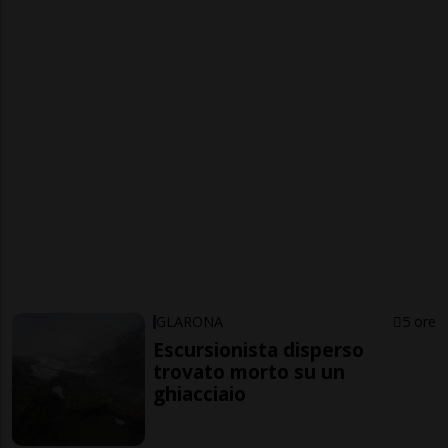
GLARONA
5 ore
Escursionista disperso
trovato morto su un
ghiacciaio