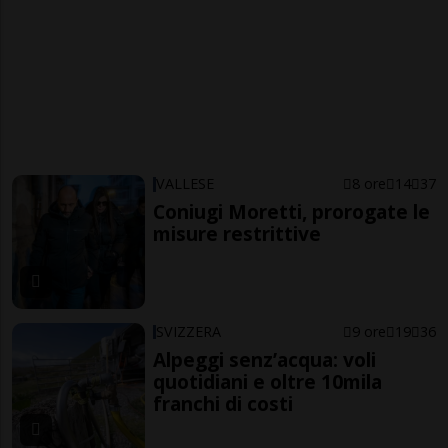
VALLESE
8 ore
14
37
Coniugi Moretti, prorogate le
misure restrittive
SVIZZERA
9 ore
19
36
Alpeggi senz’acqua: voli
quotidiani e oltre 10mila
franchi di costi