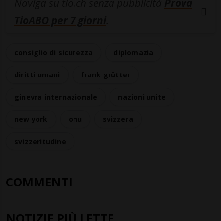
Naviga su tio.ch senza pubblicità
Prova
TioABO per 7 giorni
.
consiglio di sicurezza
diplomazia
diritti umani
frank grütter
ginevra internazionale
nazioni unite
new york
onu
svizzera
svizzeritudine
COMMENTI
NOTIZIE PIÙ LETTE