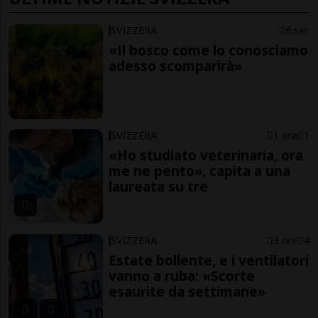
SVIZZERA
6 sec
«Il bosco come lo conosciamo
adesso scomparirà»
SVIZZERA
1 ora
1
«Ho studiato veterinaria, ora
me ne pento», capita a una
laureata su tre
SVIZZERA
3 ore
4
Estate bollente, e i ventilatori
vanno a ruba: «Scorte
esaurite da settimane»