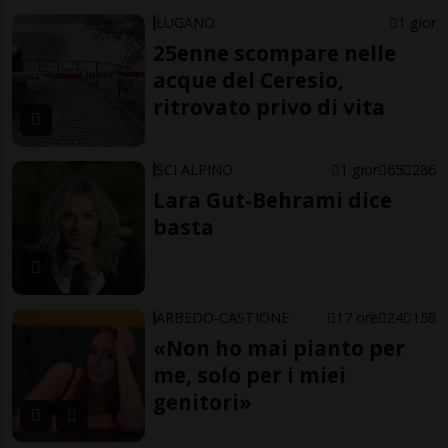
LUGANO
1 gior
25enne scompare nelle
acque del Ceresio,
ritrovato privo di vita
SCI ALPINO
1 gior
65
286
Lara Gut-Behrami dice
basta
ARBEDO-CASTIONE
17 ore
24
158
«Non ho mai pianto per
me, solo per i miei
genitori»