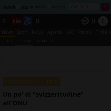
Affitta
Acquista
News
Sport
Focus
Agenda
LAC
People
TioTalk
TICINO
SVIZZERA
DAL MONDO
SVIZZERA/STATI UNITI
Un po' di "svizzeritudine"
all'ONU