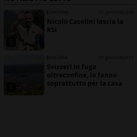
CANTONE
1 gior
146
376
Nicolò Casolini lascia la
RSI
SVIZZERA
1 gior
100
137
Svizzeri in fuga
oltreconfine, lo fanno
soprattutto per la casa