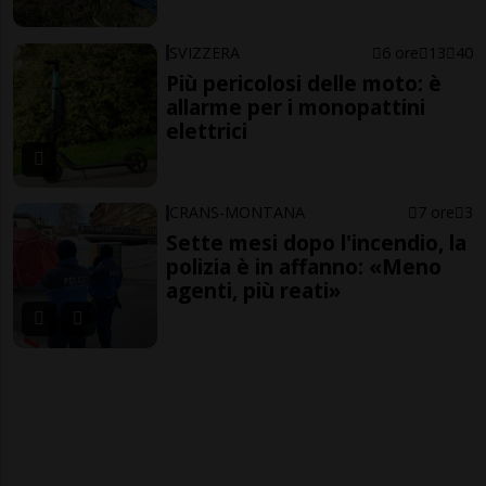
SVIZZERA
6 ore
13
40
Più pericolosi delle moto: è
allarme per i monopattini
elettrici
CRANS-MONTANA
7 ore
3
Sette mesi dopo l'incendio, la
polizia è in affanno: «Meno
agenti, più reati»