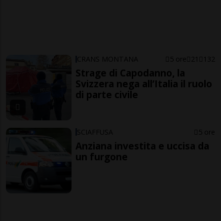
CRANS MONTANA
5 ore
21
132
Strage di Capodanno, la
Svizzera nega all’Italia il ruolo
di parte civile
SCIAFFUSA
5 ore
Anziana investita e uccisa da
un furgone