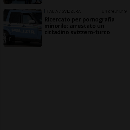
ITALIA / SVIZZERA
4 ore
1
19
Ricercato per pornografia
minorile: arrestato un
cittadino svizzero-turco