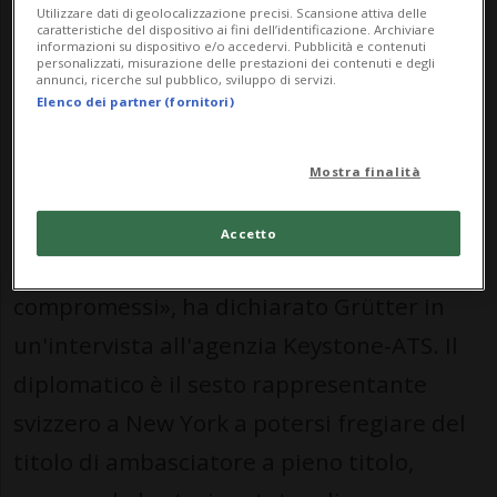
Utilizzare dati di geolocalizzazione precisi. Scansione attiva delle
caratteristiche del dispositivo ai fini dell’identificazione. Archiviare
informazioni su dispositivo e/o accedervi. Pubblicità e contenuti
personalizzati, misurazione delle prestazioni dei contenuti e degli
«A vent'anni dalla mia prima missione a
annunci, ricerche sul pubblico, sviluppo di servizi.
Elenco dei partner (fornitori)
New York, resto convinto che l'ONU sia
una piattaforma universale e
Mostra finalità
indispensabile per dialogare e trovare
soluzioni. Anche se a volte i risultati
Accetto
tardano ad arrivare e richiedono
compromessi», ha dichiarato Grütter in
un'intervista all'agenzia Keystone-ATS. Il
diplomatico è il sesto rappresentante
svizzero a New York a potersi fregiare del
titolo di ambasciatore a pieno titolo,