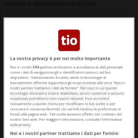
tenacia e spirito d'innovazione.
Grütter vanta 25 anni di carriera e una
profonda conoscenza del funzionamento
del Palazzo di Vetro. Proprio a New York,
nei primi anni Duemila, aveva mosso i suoi
La vostra privacy è per noi molto importante
primi passi diplomatici. Successivamente,
Noi e i nostri
594
partner archiviamo e accediamo ai dati personali,
dal 2018 al 2022, ha guidato a Berna la
come i dati di navigazione gli o identificatori univoci, sul tuo
dispositivo . Selezionando Accetto, abiliti le tecnologie di
Divisione Nazioni Unite e organizzazioni
tracciamento affinché supportino gli scopi mostrati alla voce "Noi e i
nostri partner trattiamo i dati da fornire". Nel caso in cui queste
internazionali, coordinando poi la
tecnologie dovessero essere disabilitate, alcuni contenuti e annunci
visualizzati potrebbero non essere rilevanti. Puoi accedere
campagna che ha permesso alla
nuovamente a questo menu per modificare le tue scelte o per
revocare il consenso facendo clic sul link Gestisci le preferenze in
fondo alla pagina web.. Tali scelte avranno effetto nel contesto del
Confederazione di conquistare un seggio
nostro Sito web. Per maggiori informazioni, consulta l'Informativa
sulla privacy.
non permanente nel Consiglio di
Noi e i nostri partner trattiamo i dati per fornire:
Sicurezza.