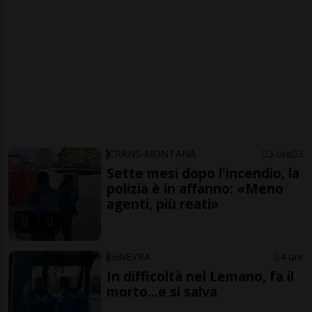
CRANS-MONTANA
3 ore
3
Sette mesi dopo l'incendio, la
polizia è in affanno: «Meno
agenti, più reati»
GINEVRA
4 ore
In difficoltà nel Lemano, fa il
morto...e si salva