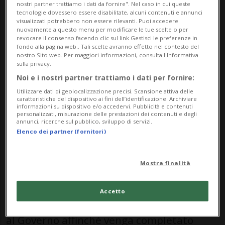
Nazionale di rinviare il progetto al
nostri partner trattiamo i dati da fornire". Nel caso in cui queste
tecnologie dovessero essere disabilitate, alcuni contenuti e annunci
Governo.
visualizzati potrebbero non essere rilevanti. Puoi accedere
nuovamente a questo menu per modificare le tue scelte o per
revocare il consenso facendo clic sul link Gestisci le preferenze in
L'idea del Consiglio federale è di
fondo alla pagina web.. Tali scelte avranno effetto nel contesto del
nostro Sito web. Per maggiori informazioni, consulta l'Informativa
introdurre un diritto di protezione affine,
sulla privacy.
Noi e i nostri partner trattiamo i dati per fornire:
una norma comparabile al diritto d'autore,
Utilizzare dati di geolocalizzazione precisi. Scansione attiva delle
che permetterebbe agli editori di
caratteristiche del dispositivo ai fini dell’identificazione. Archiviare
informazioni su dispositivo e/o accedervi. Pubblicità e contenuti
richiedere denaro a piattaforme come
personalizzati, misurazione delle prestazioni dei contenuti e degli
annunci, ricerche sul pubblico, sviluppo di servizi.
Google o Facebook per l'uso dei loro
Elenco dei partner (fornitori)
contenuti.
Mostra finalità
Durante la sessione appena conclusasi, il
Accetto
Consiglio nazionale ha rinviato il progetto
al Governo affinché venga completato