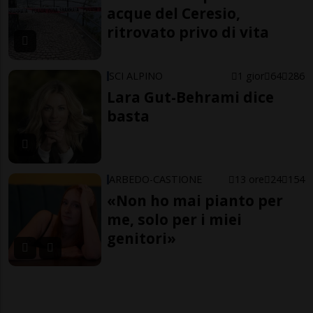
acque del Ceresio,
ritrovato privo di vita
SCI ALPINO
1 gior
64
286
Lara Gut-Behrami dice
basta
ARBEDO-CASTIONE
13 ore
24
154
«Non ho mai pianto per
me, solo per i miei
genitori»