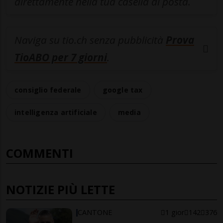
direttamente nella tua casella di posta.
Naviga su tio.ch senza pubblicità
Prova
TioABO per 7 giorni
.
consiglio federale
google tax
intelligenza artificiale
media
COMMENTI
NOTIZIE PIÙ LETTE
CANTONE
1 gior
142
376