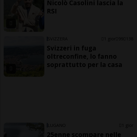
Nicolò Casolini lascia la
RSI
SVIZZERA
1 gior
99
138
Svizzeri in fuga
oltreconfine, lo fanno
soprattutto per la casa
LUGANO
1 gior
25enne scompare nelle