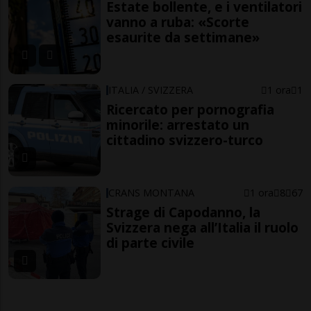
Estate bollente, e i ventilatori
vanno a ruba: «Scorte
esaurite da settimane»
ITALIA / SVIZZERA
1 ora
1
Ricercato per pornografia
minorile: arrestato un
cittadino svizzero-turco
CRANS MONTANA
1 ora
8
67
Strage di Capodanno, la
Svizzera nega all’Italia il ruolo
di parte civile