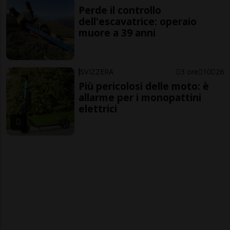
Perde il controllo
dell'escavatrice: operaio
muore a 39 anni
SVIZZERA
3 ore
10
26
Più pericolosi delle moto: è
allarme per i monopattini
elettrici