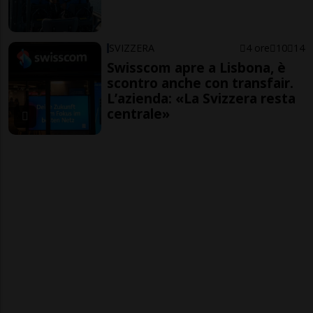
SVIZZERA
4 ore
10
14
Swisscom apre a Lisbona, è
scontro anche con transfair.
L’azienda: «La Svizzera resta
centrale»