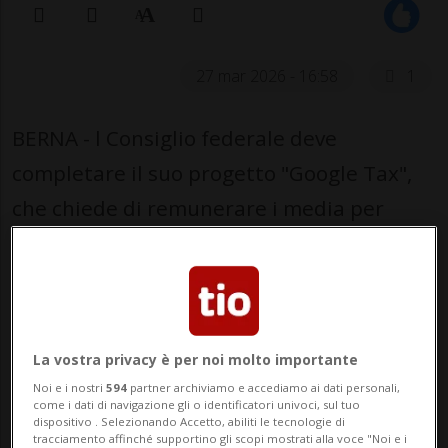
27 mar 2026 - 16:58
1
BERNA - l Consiglio federale deve
completare il suo progetto "Google Tax",
che chiede di remunerare i media per
l'utilizzo dei loro contenuti giornalistici, al
fine di integrare anche i fornitori di
intelligenza artificiale (IA). La commissione
della scienza, dell'educazione e della
La vostra privacy è per noi molto importante
cultura del Consiglio degli Stati (CSEC-S) ha
Noi e i nostri
594
partner archiviamo e accediamo ai dati personali,
come i dati di navigazione gli o identificatori univoci, sul tuo
approvato all'unanimità la decisione del
dispositivo . Selezionando Accetto, abiliti le tecnologie di
tracciamento affinché supportino gli scopi mostrati alla voce "Noi e i