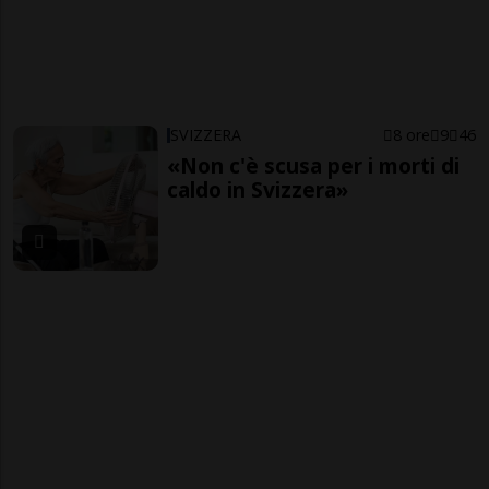
SVIZZERA
8 ore
9
46
«Non c'è scusa per i morti di
caldo in Svizzera»