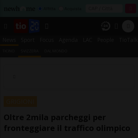
Affitta
Acquista
News
Sport
Focus
Agenda
LAC
People
TioTalk
TICINO
SVIZZERA
DAL MONDO
GRIGIONI
Oltre 2mila parcheggi per
fronteggiare il traffico olimpico