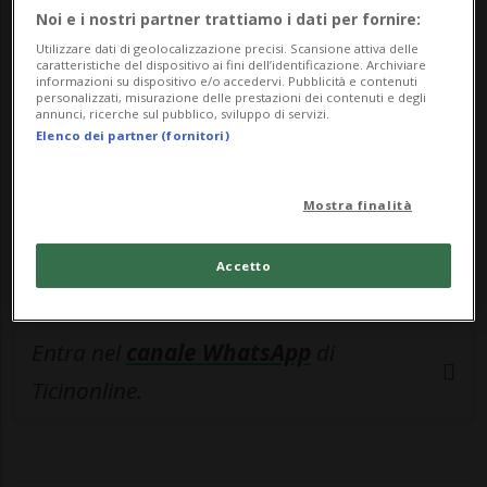
🔐 Sblocca il nostro archivio
Noi e i nostri partner trattiamo i dati per fornire:
esclusivo!
Utilizzare dati di geolocalizzazione precisi. Scansione attiva delle
caratteristiche del dispositivo ai fini dell’identificazione. Archiviare
informazioni su dispositivo e/o accedervi. Pubblicità e contenuti
Sottoscrivi un abbonamento
Archivio
per
personalizzati, misurazione delle prestazioni dei contenuti e degli
annunci, ricerche sul pubblico, sviluppo di servizi.
leggere questo articolo, oppure scegli
Elenco dei partner (fornitori)
MyTioAbo
per accedere all'archivio e
navigare su sito e app senza pubblicità.
Mostra finalità
ACCEDI
Accetto
Entra nel
canale WhatsApp
di
Ticinonline.