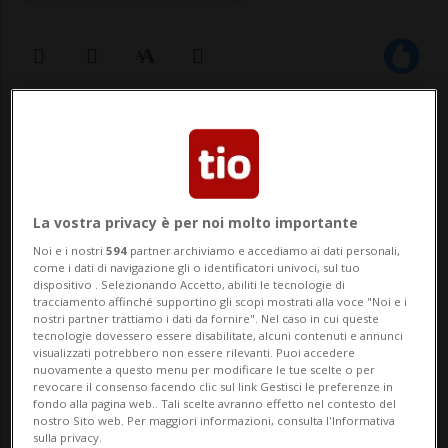
15 dic 2025 - 11:47
Aggiornamento 16:55
ZERNEZ (GR) - Per i visitatori dei Giochi
olimpici di Milano Cortina provenienti
La vostra privacy è per noi molto importante
dalla Svizzera verranno allestiti oltre 2'000
Noi e i nostri
594
partner archiviamo e accediamo ai dati personali,
come i dati di navigazione gli o identificatori univoci, sul tuo
posteggi a Landquart, Zernez e Müstair
dispositivo . Selezionando Accetto, abiliti le tecnologie di
tracciamento affinché supportino gli scopi mostrati alla voce "Noi e i
(GR). In questo modo il Canton Grigioni
nostri partner trattiamo i dati da fornire". Nel caso in cui queste
tecnologie dovessero essere disabilitate, alcuni contenuti e annunci
intende far fronte a code e
visualizzati potrebbero non essere rilevanti. Puoi accedere
nuovamente a questo menu per modificare le tue scelte o per
congestioni.Per...
revocare il consenso facendo clic sul link Gestisci le preferenze in
fondo alla pagina web.. Tali scelte avranno effetto nel contesto del
nostro Sito web. Per maggiori informazioni, consulta l'Informativa
sulla privacy.