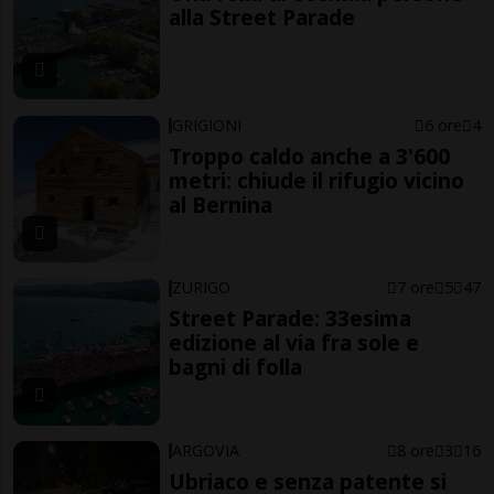
alla Street Parade
GRIGIONI
6 ore
4
Troppo caldo anche a 3'600
metri: chiude il rifugio vicino
al Bernina
ZURIGO
7 ore
5
47
Street Parade: 33esima
edizione al via fra sole e
bagni di folla
ARGOVIA
8 ore
3
16
Ubriaco e senza patente si