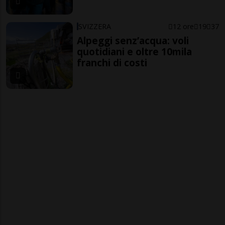
SVIZZERA
12 ore
19
37
Alpeggi senz’acqua: voli
quotidiani e oltre 10mila
franchi di costi