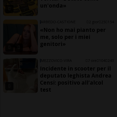
un'onda»
ARBEDO-CASTIONE
2 gior
25
154
«Non ho mai pianto per
me, solo per i miei
genitori»
MEZZOVICO-VIRA
7 ore
104
243
Incidente in scooter per il
deputato leghista Andrea
Censi: positivo all’alcol
test