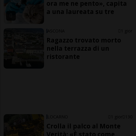
ora me ne pento», capita
a una laureata su tre
ASCONA
1 gior
Ragazzo trovato morto
nella terrazza di un
ristorante
LOCARNO
1 gior
130
Crolla il palco al Monte
Verità: «È stato come