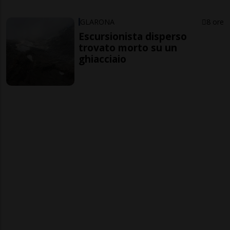
GLARONA
8 ore
Escursionista disperso
trovato morto su un
ghiacciaio