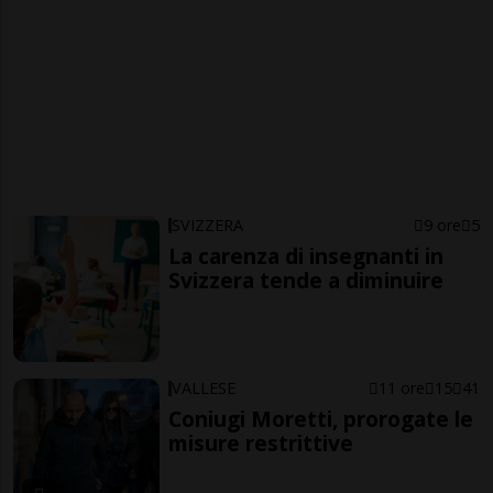
SVIZZERA
9 ore
5
La carenza di insegnanti in
Svizzera tende a diminuire
VALLESE
11 ore
15
41
Coniugi Moretti, prorogate le
misure restrittive