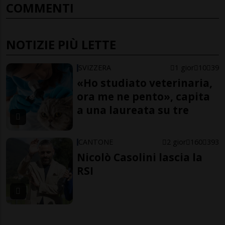
COMMENTI
NOTIZIE PIÙ LETTE
SVIZZERA
1 gior
10
39
«Ho studiato veterinaria,
ora me ne pento», capita
a una laureata su tre
CANTONE
2 gior
160
393
Nicolò Casolini lascia la
RSI