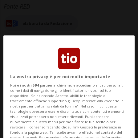
Fonte RED
elaborata da Redazione
16 ago 2025 - 10:35
Aggiornamento 13:31
La vostra privacy è per noi molto importante
81
Noi e i nostri
594
partner archiviamo e accediamo ai dati personali,
come i dati di navigazione gli o identificatori univoci, sul tuo
BERNA - Non è passata inosservata la
dispositivo . Selezionando Accetto, abiliti le tecnologie di
tracciamento affinché supportino gli scopi mostrati alla voce "Noi e i
proposta di «adesione turbo della Svizzera
nostri partner trattiamo i dati da fornire". Nel caso in cui queste
tecnologie dovessero essere disabilitate, alcuni contenuti e annunci
all'UE» per contrastare i dazi imposti a
visualizzati potrebbero non essere rilevanti. Puoi accedere
nuovamente a questo menu per modificare le tue scelte o per
revocare il consenso facendo clic sul link Gestisci le preferenze in
Berna da Donald Trump evocata dal
fondo alla pagina web.. Tali scelte avranno effetto nel contesto del
nostro Sito web. Per maggiori informazioni, consulta l'Informativa