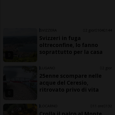
SVIZZERA
2 gior
104
144
Svizzeri in fuga
oltreconfine, lo fanno
soprattutto per la casa
LUGANO
2 gior
25enne scompare nelle
acque del Ceresio,
ritrovato privo di vita
LOCARNO
11 ore
132
Crolla il palco al Monte