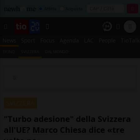
Affitta
Acquista
News
Sport
Focus
Agenda
LAC
People
TioTalk
TICINO
SVIZZERA
DAL MONDO
SVIZZERA
"Turbo adesione" della Svizzera
all'UE? Marco Chiesa dice «tre