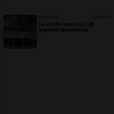
TURGOVIA
2 ore
3
5
La siccità mette k.o. gli
impianti idroelettrici