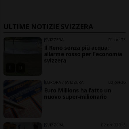
ULTIME NOTIZIE SVIZZERA
SVIZZERA
1 ora
3
Il Reno senza più acqua:
allarme rosso per l'economia
svizzera
EUROPA / SVIZZERA
2 ore
6
Euro Millions ha fatto un
nuovo super-milionario
SVIZZERA
2 ore
2
13