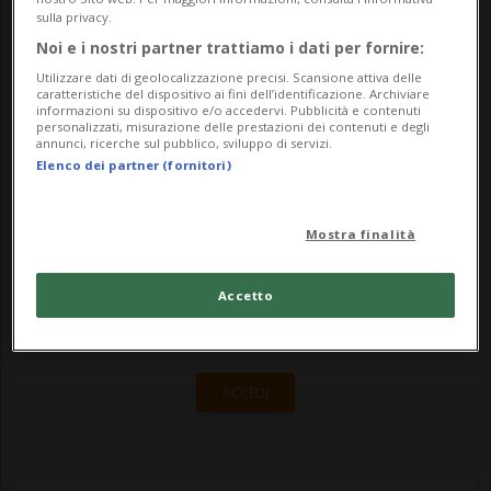
vicepresidente del Bundestag Omid
sulla privacy.
Nouripour. Marco Chiesa, presidente della
Noi e i nostri partner trattiamo i dati per fornire:
commission...
Utilizzare dati di geolocalizzazione precisi. Scansione attiva delle
caratteristiche del dispositivo ai fini dell’identificazione. Archiviare
informazioni su dispositivo e/o accedervi. Pubblicità e contenuti
personalizzati, misurazione delle prestazioni dei contenuti e degli
annunci, ricerche sul pubblico, sviluppo di servizi.
🔐 Sblocca il nostro archivio
Elenco dei partner (fornitori)
esclusivo!
Sottoscrivi un abbonamento
Archivio
per
Mostra finalità
leggere questo articolo, oppure scegli
Accetto
MyTioAbo
per accedere all'archivio e
navigare su sito e app senza pubblicità.
ACCEDI