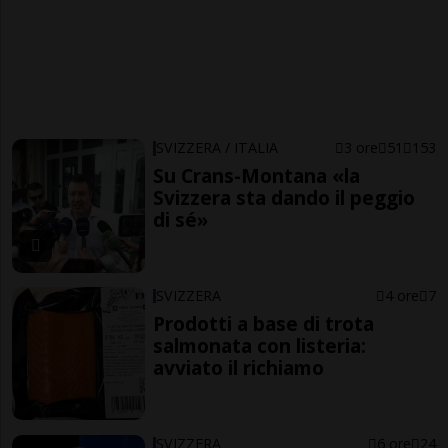
SVIZZERA / ITALIA
3 ore
51
153
Su Crans-Montana «la
Svizzera sta dando il peggio
di sé»
SVIZZERA
4 ore
7
Prodotti a base di trota
salmonata con listeria:
avviato il richiamo
SVIZZERA
6 ore
24