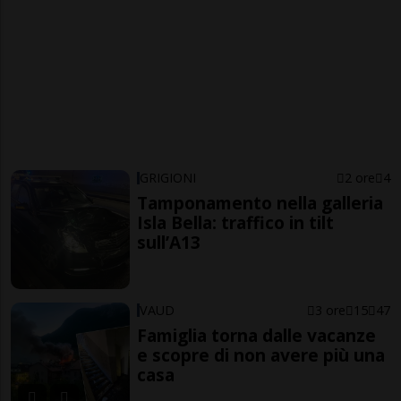
GRIGIONI
2 ore
4
Tamponamento nella galleria
Isla Bella: traffico in tilt
sull’A13
VAUD
3 ore
15
47
Famiglia torna dalle vacanze
e scopre di non avere più una
casa