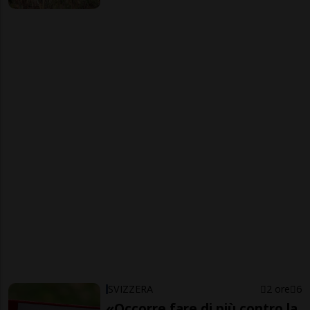
SVIZZERA
2 ore
6
«Occorre fare di più contro la