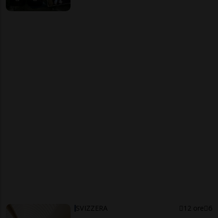
SVIZZERA
12 ore
6