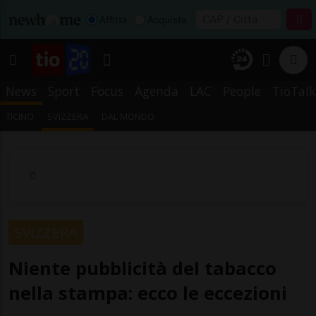
Affitta
Acquista
News
Sport
Focus
Agenda
LAC
People
TioTalk
TICINO
SVIZZERA
DAL MONDO
SVIZZERA
Niente pubblicità del tabacco
nella stampa: ecco le eccezioni