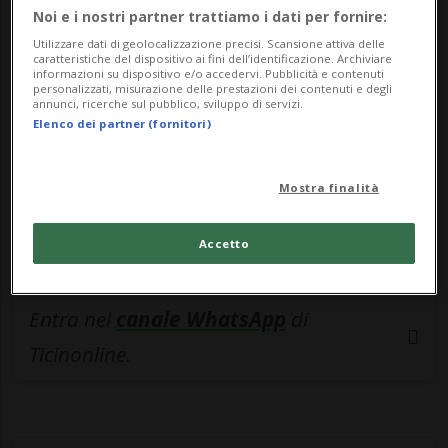
🔐 Sblocca il nostro archivio
Noi e i nostri partner trattiamo i dati per fornire:
esclusivo!
Utilizzare dati di geolocalizzazione precisi. Scansione attiva delle
caratteristiche del dispositivo ai fini dell’identificazione. Archiviare
Sottoscrivi un abbonamento
Archivio
per
informazioni su dispositivo e/o accedervi. Pubblicità e contenuti
personalizzati, misurazione delle prestazioni dei contenuti e degli
leggere questo articolo, oppure scegli
annunci, ricerche sul pubblico, sviluppo di servizi.
Elenco dei partner (fornitori)
MyTioAbo
per accedere all'archivio e
navigare su sito e app senza pubblicità.
Mostra finalità
ACCEDI
Accetto
Entra nel
canale WhatsApp
di
Ticinonline.