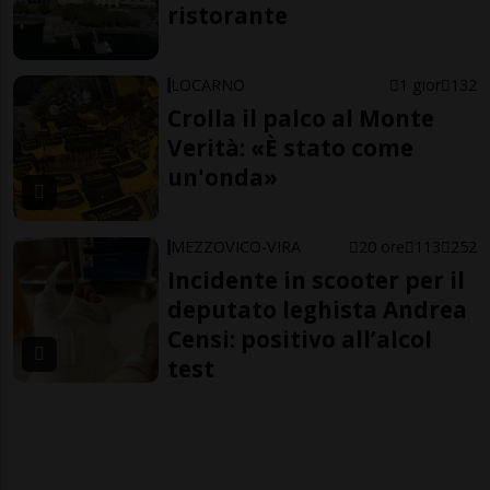
ristorante
LOCARNO
1 gior
132
Crolla il palco al Monte
Verità: «È stato come
un'onda»
MEZZOVICO-VIRA
20 ore
113
252
Incidente in scooter per il
deputato leghista Andrea
Censi: positivo all’alcol
test