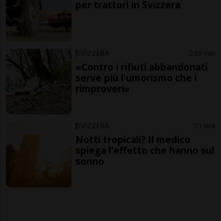
per trattori in Svizzera
SVIZZERA
39 min
«Contro i rifiuti abbandonati
serve più l'umorismo che i
rimproveri»
SVIZZERA
1 ora
Notti tropicali? Il medico
spiega l'effetto che hanno sul
sonno