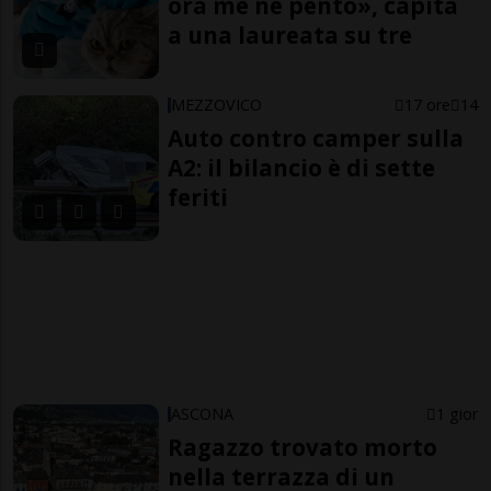
ora me ne pento», capita
a una laureata su tre
MEZZOVICO
17 ore
14
Auto contro camper sulla
A2: il bilancio è di sette
feriti
ASCONA
1 gior
Ragazzo trovato morto
nella terrazza di un