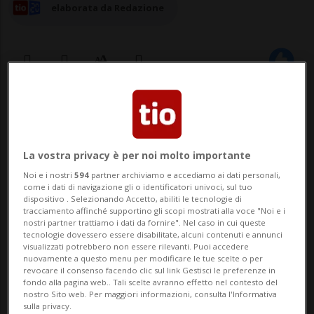
elaborata da Redazione
16 set 2024 - 19:22
BERNA - Dopo la bocciatura da parte del
La vostra privacy è per noi molto importante
Nazionale della modifica di legge volta ad
Noi e i nostri
594
partner archiviamo e accediamo ai dati personali,
come i dati di navigazione gli o identificatori univoci, sul tuo
applicare l'iniziativa popolare "Giovani
dispositivo . Selezionando Accetto, abiliti le tecnologie di
tracciamento affinché supportino gli scopi mostrati alla voce "Noi e i
senza tabacco", gli Stati hanno rivisto oggi
nostri partner trattiamo i dati da fornire". Nel caso in cui queste
tecnologie dovessero essere disabilitate, alcuni contenuti e annunci
in senso un po' più restrittivo la normativa
visualizzati potrebbero non essere rilevanti. Puoi accedere
nuovamente a questo menu per modificare le tue scelte o per
attuale, stabilendo per esempio il ...
revocare il consenso facendo clic sul link Gestisci le preferenze in
fondo alla pagina web.. Tali scelte avranno effetto nel contesto del
nostro Sito web. Per maggiori informazioni, consulta l'Informativa
sulla privacy.