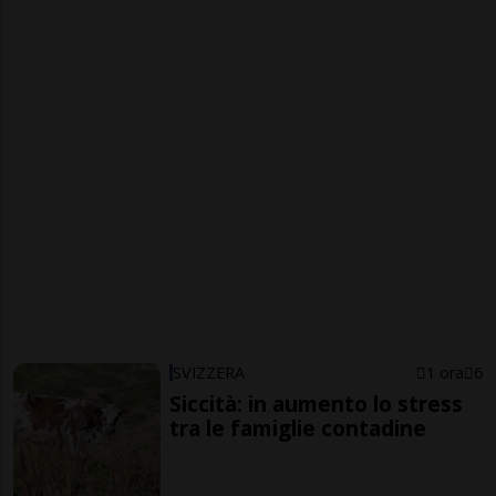
SVIZZERA
1 ora
6
Siccità: in aumento lo stress
tra le famiglie contadine