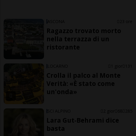
ASCONA
23 ore
Ragazzo trovato morto
nella terrazza di un
ristorante
LOCARNO
1 gior
131
Crolla il palco al Monte
Verità: «È stato come
un'onda»
SCI ALPINO
2 gior
68
285
Lara Gut-Behrami dice
basta