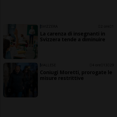
SVIZZERA
2 ore
1
La carenza di insegnanti in
Svizzera tende a diminuire
VALLESE
4 ore
13
29
Coniugi Moretti, prorogate le
misure restrittive