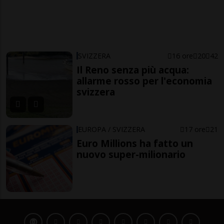
SVIZZERA
16 ore
20
42
Il Reno senza più acqua:
allarme rosso per l'economia
svizzera
EUROPA / SVIZZERA
17 ore
21
Euro Millions ha fatto un
nuovo super-milionario