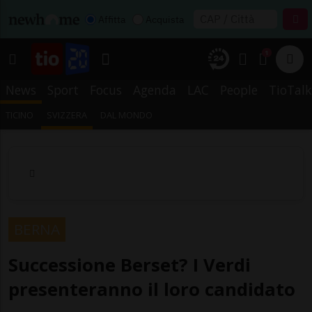
Affitta
Acquista
1
News
Sport
Focus
Agenda
LAC
People
TioTalk
TICINO
SVIZZERA
DAL MONDO
BERNA
Successione Berset? I Verdi
presenteranno il loro candidato