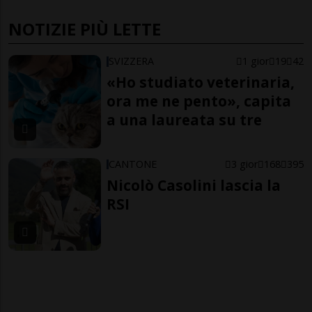
NOTIZIE PIÙ LETTE
SVIZZERA
1 gior
19
42
«Ho studiato veterinaria,
ora me ne pento», capita
a una laureata su tre
CANTONE
3 gior
168
395
Nicolò Casolini lascia la
RSI