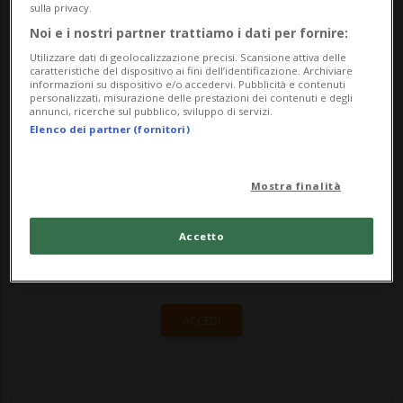
un rappresentante in governo, ha detto
sulla privacy.
oggi davanti ai media il presidente del
Noi e i nostri partner trattiamo i dati per fornire:
Utilizzare dati di geolocalizzazione precisi. Scansione attiva delle
partito, Balthasar Glättli. La formul...
caratteristiche del dispositivo ai fini dell’identificazione. Archiviare
informazioni su dispositivo e/o accedervi. Pubblicità e contenuti
personalizzati, misurazione delle prestazioni dei contenuti e degli
annunci, ricerche sul pubblico, sviluppo di servizi.
🔐 Sblocca il nostro archivio
Elenco dei partner (fornitori)
esclusivo!
Mostra finalità
Sottoscrivi un abbonamento
Archivio
per
leggere questo articolo, oppure scegli
Accetto
MyTioAbo
per accedere all'archivio e
navigare su sito e app senza pubblicità.
ACCEDI