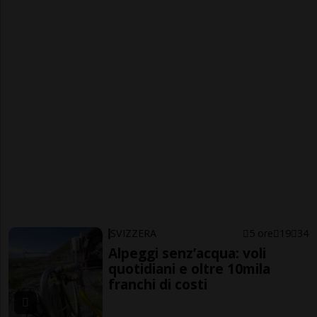
SVIZZERA
5 ore
19
34
Alpeggi senz’acqua: voli
quotidiani e oltre 10mila
franchi di costi