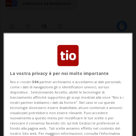
elaborata da Redazione
28 ott 2023 - 12:21
9
La vostra privacy è per noi molto importante
Noi e i nostri
594
partner archiviamo e accediamo ai dati personali,
come i dati di navigazione gli o identificatori univoci, sul tuo
dispositivo . Selezionando Accetto, abiliti le tecnologie di
tracciamento affinché supportino gli scopi mostrati alla voce "Noi e i
nostri partner trattiamo i dati da fornire". Nel caso in cui queste
BERNA - I Verdi presenteranno un loro
tecnologie dovessero essere disabilitate, alcuni contenuti e annunci
visualizzati potrebbero non essere rilevanti. Puoi accedere
candidato alla successione di Alain Bersert
nuovamente a questo menu per modificare le tue scelte o per
revocare il consenso facendo clic sul link Gestisci le preferenze in
in Consiglio federale. Il clima ha bisogno di
fondo alla pagina web.. Tali scelte avranno effetto nel contesto del
nostro Sito web. Per maggiori informazioni, consulta l'Informativa