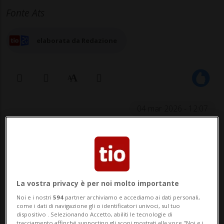
Fonte Ats
elaborata da Redazione
04 mar 2026 - 12:07
ZURIGO - Stando ai dati diffusi stamani, il
colosso del settore della costruzione ha
contabilizzato ricavi per 3,5 miliardi di
La vostra privacy è per noi molto importante
franchi, in calo del 2% rispetto ai dodici
Noi e i nostri
594
partner archiviamo e accediamo ai dati personali,
come i dati di navigazione gli o identificatori univoci, sul tuo
mesi precedenti. L'utile operativo Ebit è
dispositivo . Selezionando Accetto, abiliti le tecnologie di
tracciamento affinché supportino gli scopi mostrati alla voce "Noi e i