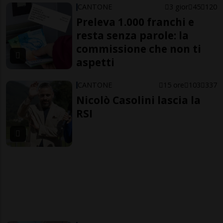
CANTONE
3 gior
45
120
Preleva 1.000 franchi e
resta senza parole: la
commissione che non ti
aspetti
CANTONE
15 ore
103
337
Nicolò Casolini lascia la
RSI