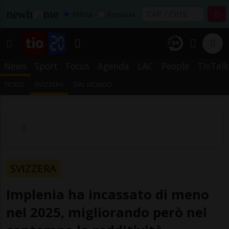
Affitta
Acquista
News
Sport
Focus
Agenda
LAC
People
TioTalk
TICINO
SVIZZERA
DAL MONDO
SVIZZERA
Implenia ha incassato di meno
nel 2025, migliorando però nel