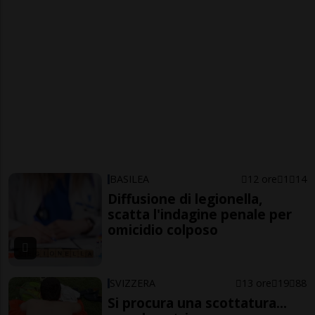
BASILEA
12 ore
1
14
Diffusione di legionella,
scatta l'indagine penale per
omicidio colposo
SVIZZERA
13 ore
19
88
Si procura una scottatura...