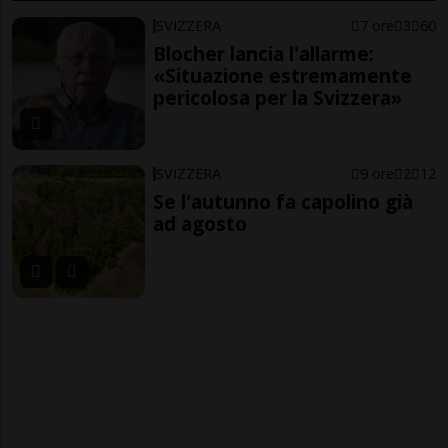
SVIZZERA
7 ore
3
60
Blocher lancia l'allarme:
«Situazione estremamente
pericolosa per la Svizzera»
SVIZZERA
9 ore
2
12
Se l'autunno fa capolino già
ad agosto