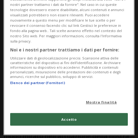
però salito dell'8% a 141 milioni, mentre i
nostri partner trattiamo i dati da fornire". Nel caso in cui queste
tecnologie dovessero essere disabilitate, alcuni contenuti e annunci
profitti netti si sono contratti del 9%, a 85
visualizzati potrebbero non essere rilevanti. Puoi accedere
nuovamente a questo menu per modificare le tue scelte o per
milioni, sulla scia di effetti fiscali.
revocare il consenso facendo clic sul link Gestisci le preferenze in
fondo alla pagina web.. Tali scelte avranno effetto nel contesto del
nostro Sito web. Per maggiori informazioni, consulta l'Informativa
«Implenia ha ottenuto risultati eccellenti
sulla privacy.
nell'esercizio 2025, mantenendo lo slancio
Noi e i nostri partner trattiamo i dati per fornire:
Utilizzare dati di geolocalizzazione precisi. Scansione attiva delle
del primo semestre in termini di nuove
caratteristiche del dispositivo ai fini dell’identificazione. Archiviare
informazioni su dispositivo e/o accedervi. Pubblicità e contenuti
commesse», afferma il CEO Jens Vollmar,
personalizzati, misurazione delle prestazioni dei contenuti e degli
annunci, ricerche sul pubblico, sviluppo di servizi.
citato in un comunicato. «Continueremo a
Elenco dei partner (fornitori)
crescere sfruttando la nostra forte
posizione di mercato, aprendo nuovi
Mostra finalità
segmenti e migliorando ulteriormente la
Accetto
nostra redditività. Nel 2026 investiremo in
modo mirato nell'attuazione della nostra