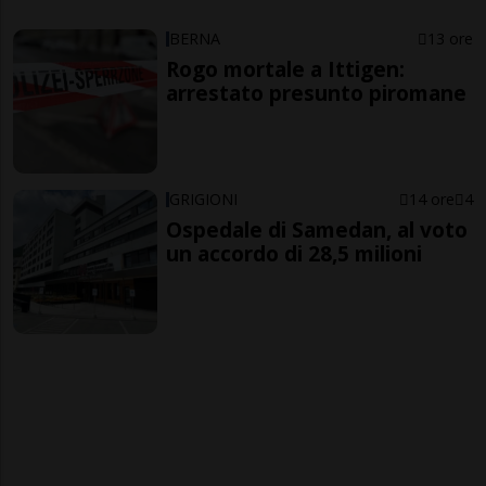
BERNA
13 ore
Rogo mortale a Ittigen:
arrestato presunto piromane
GRIGIONI
14 ore
4
Ospedale di Samedan, al voto
un accordo di 28,5 milioni