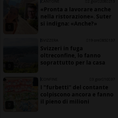
CANTONE
2 gior
208
213
«Pronta a lavorare anche
nella ristorazione». Suter
si indigna: «Anche?»
SVIZZERA
19 ore
85
137
Svizzeri in fuga
oltreconfine, lo fanno
soprattutto per la casa
CONFINE
3 gior
10
37
I "furbetti" del contante
colpiscono ancora e fanno
il pieno di milioni