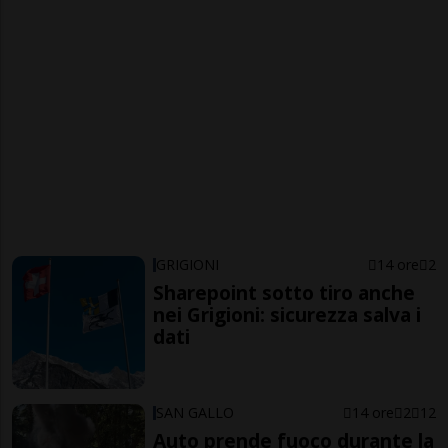
GRIGIONI
14 ore
2
Sharepoint sotto tiro anche
nei Grigioni: sicurezza salva i
dati
SAN GALLO
14 ore
2
12
Auto prende fuoco durante la