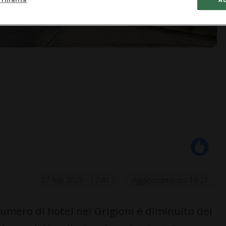
07 feb 2025 - 17:41
Aggiornamento 19:21
 numero di hotel nei Grigioni è diminuito del