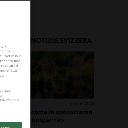
ULTIME NOTIZIE SVIZZERA
gli o
iamento
e". Nel caso in
potrebbero non
 revocare il
anno effetto
cy.
ai fini
ti
ico, sviluppo
SVIZZERA
5 ore
2
29
«Il bosco come lo conosciamo
adesso scomparirà»
cetto