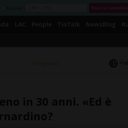
Acquista
nda
LAC
People
TioTalk
NewsBlog
R
Segnalaci
eno in 30 anni. «Ed è
rnardino?