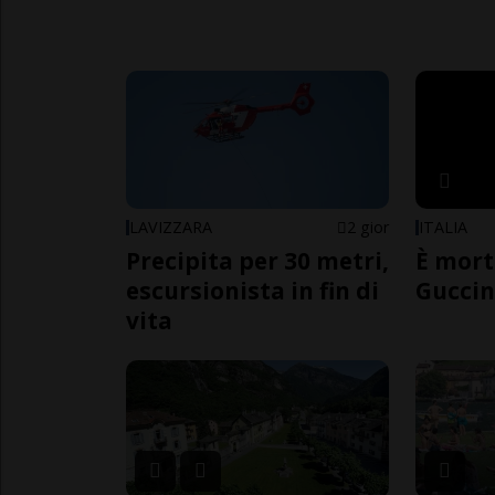
LAVIZZARA
2 gior
ITALIA
Precipita per 30 metri,
È mort
escursionista in fin di
Guccin
vita