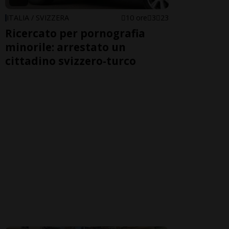
ITALIA / SVIZZERA
10 ore
3
23
Ricercato per pornografia
minorile: arrestato un
cittadino svizzero-turco