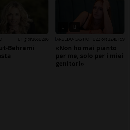
NO
1 gior
65
286
ARBEDO-CASTIONE
22 ore
24
159
ut-Behrami
«Non ho mai pianto
asta
per me, solo per i miei
genitori»