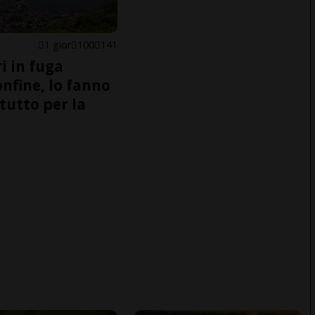
1 gior
100
141
i in fuga
onfine, lo fanno
tutto per la