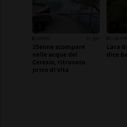
LUGANO
1 gior
SCI ALPI
25enne scompare
Lara G
nelle acque del
dice b
Ceresio, ritrovato
privo di vita