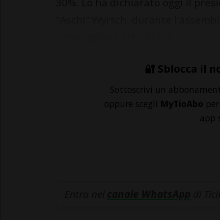
30%. Lo ha dichiarato oggi il pres
"Aschi" Wyrsch, durante l'assembl
l'albergatore si tratta di...
🔐 Sblocca il n
Sottoscrivi un abbonamen
oppure scegli
MyTioAbo
per 
app 
Entra nel
canale WhatsApp
di Tic