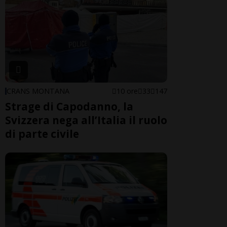
CRANS MONTANA
10 ore
33
147
Strage di Capodanno, la
Svizzera nega all’Italia il ruolo
di parte civile