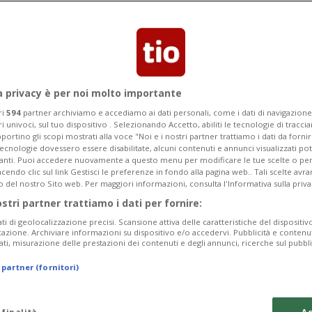
e Grigioni cita la località mesolcinese:
no»
a privacy è per noi molto importante
ri
594
partner archiviamo e accediamo ai dati personali, come i dati di navigazione 
ri univoci, sul tuo dispositivo . Selezionando Accetto, abiliti le tecnologie di tracc
portino gli scopi mostrati alla voce "Noi e i nostri partner trattiamo i dati da fornir
tecnologie dovessero essere disabilitate, alcuni contenuti e annunci visualizzati 
vanti. Puoi accedere nuovamente a questo menu per modificare le tue scelte o per
endo clic sul link Gestisci le preferenze in fondo alla pagina web.. Tali scelte avr
o del nostro Sito web. Per maggiori informazioni, consulta l'Informativa sulla priva
ostri partner trattiamo i dati per fornire:
ati di geolocalizzazione precisi. Scansione attiva delle caratteristiche del dispositivo 
icazione. Archiviare informazioni su dispositivo e/o accedervi. Pubblicità e contenu
ati, misurazione delle prestazioni dei contenuti e degli annunci, ricerche sul pubbl
 partner (fornitori)
 finalità
Ac