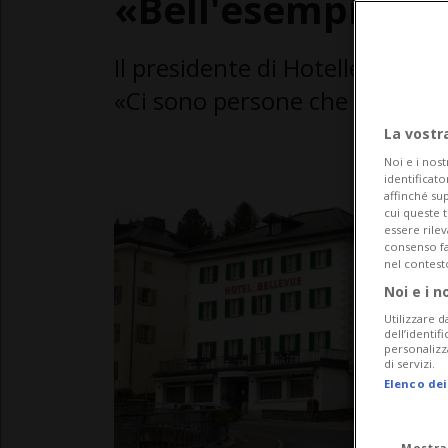
«Bell'esempio»
Il presidente di Hotelleriesuiss
«Ci sono persone che ci credo
La vostr
Noi e i nost
identificato
affinché sup
cui queste 
essere rile
consenso fac
nel contest
Noi e i n
Utilizzare d
dell’identif
personalizz
di servizi.
Elenco dei
Mostra