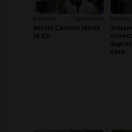
CANTONE
1 gior
146
379
SVIZZERA
Nicolò Casolini lascia
Svizzer
la RSI
oltrec
soprat
casa