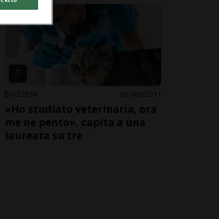
SVIZZERA
6 ore
2
11
«Ho studiato veterinaria, ora
me ne pento», capita a una
laureata su tre