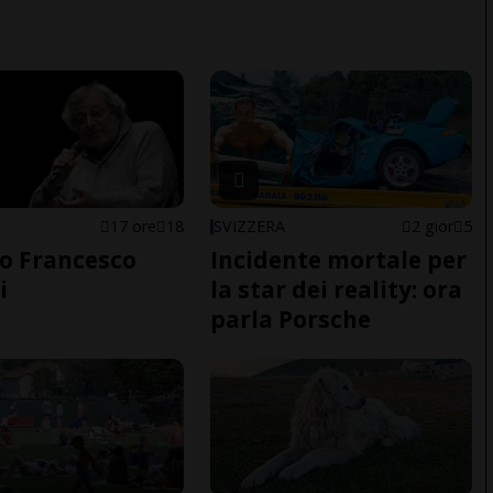
17 ore
18
SVIZZERA
2 gior
5
o Francesco
Incidente mortale per
i
la star dei reality: ora
parla Porsche