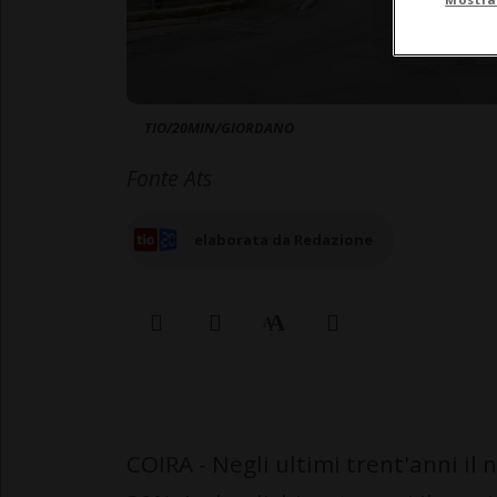
TIO/20MIN/GIORDANO
Fonte Ats
elaborata da Redazione
COIRA - Negli ultimi trent'anni il