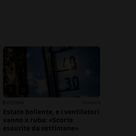
SVIZZERA
9 ore
4
Estate bollente, e i ventilatori
vanno a ruba: «Scorte
esaurite da settimane»