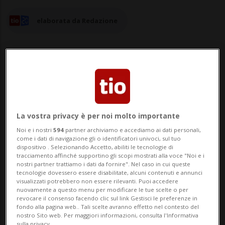
elaborata da Redazione
28 ott 2024 - 14:49
La vostra privacy è per noi molto importante
ZURIGO - La Banca nazionale svizzera
Noi e i nostri
594
partner archiviamo e accediamo ai dati personali,
(BNS) potrebbe registrare nel terzo
come i dati di navigazione gli o identificatori univoci, sul tuo
dispositivo . Selezionando Accetto, abiliti le tecnologie di
trimestre un utile tra i 5 e i 10 miliardi,
tracciamento affinché supportino gli scopi mostrati alla voce "Noi e i
nostri partner trattiamo i dati da fornire". Nel caso in cui queste
rendendo di nuovo più probabile, al
tecnologie dovessero essere disabilitate, alcuni contenuti e annunci
visualizzati potrebbero non essere rilevanti. Puoi accedere
termine dell'esercizio, i versamenti ai
nuovamente a questo menu per modificare le tue scelte o per
revocare il consenso facendo clic sul link Gestisci le preferenze in
Cantoni e alla Confederazione.L'utile della
fondo alla pagina web.. Tali scelte avranno effetto nel contesto del
nostro Sito web. Per maggiori informazioni, consulta l'Informativa
sulla privacy.