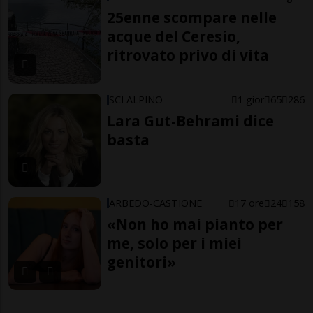
25enne scompare nelle
acque del Ceresio,
ritrovato privo di vita
SCI ALPINO
1 gior
65
286
Lara Gut-Behrami dice
basta
ARBEDO-CASTIONE
17 ore
24
158
«Non ho mai pianto per
me, solo per i miei
genitori»