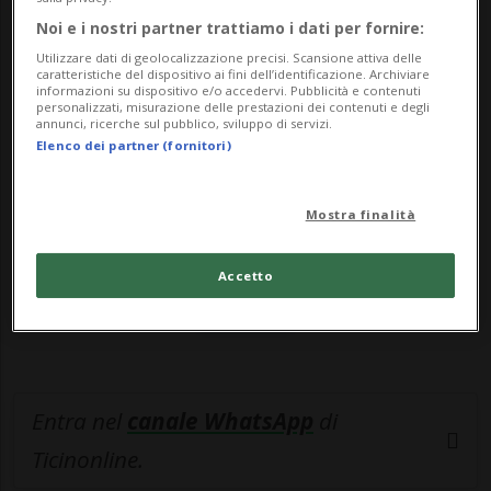
BNS, che gio...
Noi e i nostri partner trattiamo i dati per fornire:
Utilizzare dati di geolocalizzazione precisi. Scansione attiva delle
🔐 Sblocca il nostro archivio
caratteristiche del dispositivo ai fini dell’identificazione. Archiviare
informazioni su dispositivo e/o accedervi. Pubblicità e contenuti
esclusivo!
personalizzati, misurazione delle prestazioni dei contenuti e degli
annunci, ricerche sul pubblico, sviluppo di servizi.
Elenco dei partner (fornitori)
Sottoscrivi un abbonamento
Archivio
per
leggere questo articolo, oppure scegli
Mostra finalità
MyTioAbo
per accedere all'archivio e
navigare su sito e app senza pubblicità.
Accetto
ACCEDI
Entra nel
canale WhatsApp
di
Ticinonline.