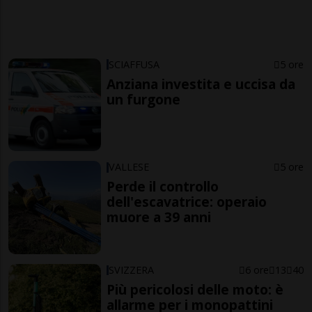
SCIAFFUSA
5 ore
Anziana investita e uccisa da
un furgone
VALLESE
5 ore
Perde il controllo
dell'escavatrice: operaio
muore a 39 anni
SVIZZERA
6 ore
13
40
Più pericolosi delle moto: è
allarme per i monopattini