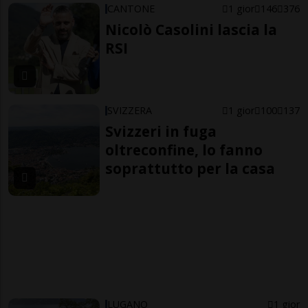
CANTONE
1 gior
146
376
Nicolò Casolini lascia la
RSI
SVIZZERA
1 gior
100
137
Svizzeri in fuga
oltreconfine, lo fanno
soprattutto per la casa
LUGANO
1 gior