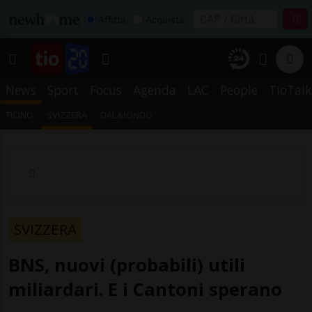
Affitta
Acquista
News
Sport
Focus
Agenda
LAC
People
TioTalk
TICINO
SVIZZERA
DAL MONDO
SVIZZERA
BNS, nuovi (probabili) utili
miliardari. E i Cantoni sperano