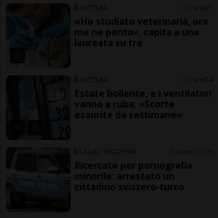
SVIZZERA
1 ora
1
«Ho studiato veterinaria, ora
me ne pento», capita a una
laureata su tre
SVIZZERA
3 ore
4
Estate bollente, e i ventilatori
vanno a ruba: «Scorte
esaurite da settimane»
ITALIA / SVIZZERA
4 ore
1
19
Ricercato per pornografia
minorile: arrestato un
cittadino svizzero-turco