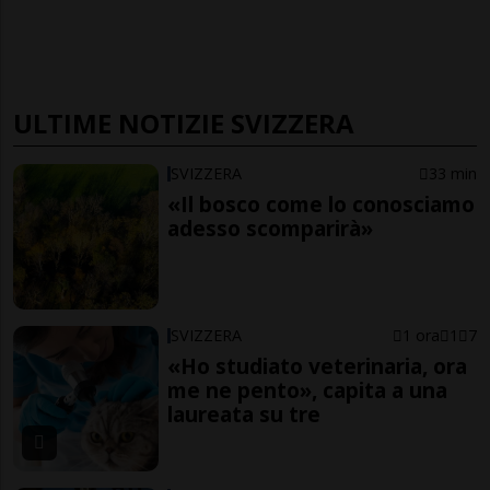
ULTIME NOTIZIE SVIZZERA
SVIZZERA
33 min
«Il bosco come lo conosciamo
adesso scomparirà»
SVIZZERA
1 ora
1
7
«Ho studiato veterinaria, ora
me ne pento», capita a una
laureata su tre