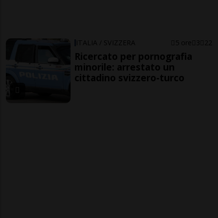
ITALIA / SVIZZERA
5 ore
3
22
Ricercato per pornografia
minorile: arrestato un
cittadino svizzero-turco