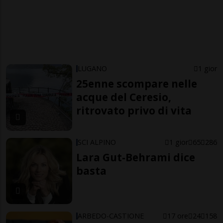
LUGANO
1 gior
25enne scompare nelle
acque del Ceresio,
ritrovato privo di vita
SCI ALPINO
1 gior
65
286
Lara Gut-Behrami dice
basta
ARBEDO-CASTIONE
17 ore
24
158