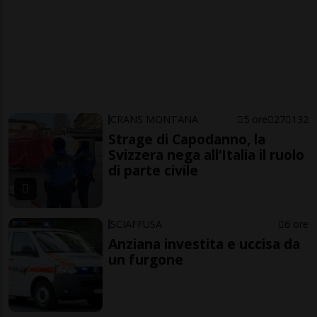
CRANS MONTANA
5 ore
27
132
Strage di Capodanno, la
Svizzera nega all’Italia il ruolo
di parte civile
SCIAFFUSA
6 ore
Anziana investita e uccisa da
un furgone