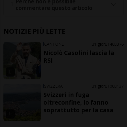
Perché non è possibile
commentare questo articolo
NOTIZIE PIÙ LETTE
CANTONE
1 gior
146
376
Nicolò Casolini lascia la
RSI
SVIZZERA
1 gior
100
137
Svizzeri in fuga
oltreconfine, lo fanno
soprattutto per la casa