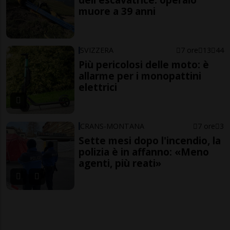
muore a 39 anni
SVIZZERA
7 ore
13
44
Più pericolosi delle moto: è
allarme per i monopattini
elettrici
CRANS-MONTANA
7 ore
3
Sette mesi dopo l'incendio, la
polizia è in affanno: «Meno
agenti, più reati»