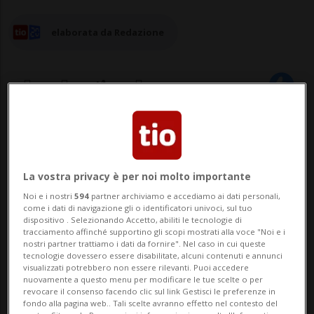
elaborata da Redazione
24 mag 2024 - 11:17
La vostra privacy è per noi molto importante
Noi e i nostri
594
partner archiviamo e accediamo ai dati personali,
come i dati di navigazione gli o identificatori univoci, sul tuo
dispositivo . Selezionando Accetto, abiliti le tecnologie di
tracciamento affinché supportino gli scopi mostrati alla voce "Noi e i
nostri partner trattiamo i dati da fornire". Nel caso in cui queste
tecnologie dovessero essere disabilitate, alcuni contenuti e annunci
BERNA - Nel 2023 sono stati annunciati
visualizzati potrebbero non essere rilevanti. Puoi accedere
nuovamente a questo menu per modificare le tue scelte o per
molti meno posti vacanti (287'671)
revocare il consenso facendo clic sul link Gestisci le preferenze in
fondo alla pagina web.. Tali scelte avranno effetto nel contesto del