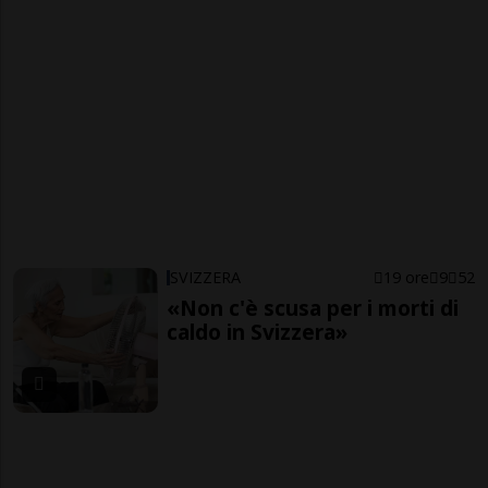
SVIZZERA
19 ore
9
52
«Non c'è scusa per i morti di
caldo in Svizzera»