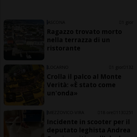
ASCONA
1 gior
Ragazzo trovato morto
nella terrazza di un
ristorante
LOCARNO
1 gior
132
Crolla il palco al Monte
Verità: «È stato come
un'onda»
MEZZOVICO-VIRA
18 ore
113
251
Incidente in scooter per il
deputato leghista Andrea