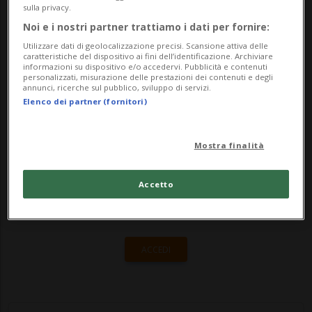
assicurativi.Sulla base di un'analisi del
sulla privacy.
servizio di confronti online comparis.ch
Noi e i nostri partner trattiamo i dati per fornire:
Utilizzare dati di geolocalizzazione precisi. Scansione attiva delle
effettuata prendendo ...
caratteristiche del dispositivo ai fini dell’identificazione. Archiviare
informazioni su dispositivo e/o accedervi. Pubblicità e contenuti
personalizzati, misurazione delle prestazioni dei contenuti e degli
annunci, ricerche sul pubblico, sviluppo di servizi.
🔐 Sblocca il nostro archivio
Elenco dei partner (fornitori)
esclusivo!
Mostra finalità
Sottoscrivi un abbonamento
Archivio
per
leggere questo articolo, oppure scegli
Accetto
MyTioAbo
per accedere all'archivio e
navigare su sito e app senza pubblicità.
ACCEDI