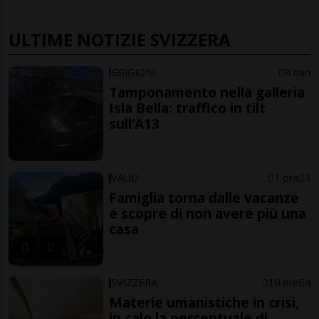
ULTIME NOTIZIE SVIZZERA
GRIGIONI
8 min
Tamponamento nella galleria
Isla Bella: traffico in tilt
sull’A13
VAUD
1 ora
3
Famiglia torna dalle vacanze
e scopre di non avere più una
casa
SVIZZERA
10 ore
4
Materie umanistiche in crisi,
in calo la percentuale di