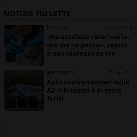
NOTIZIE PIÙ LETTE
SVIZZERA
2 gior
20
44
«Ho studiato veterinaria,
ora me ne pento», capita
a una laureata su tre
MEZZOVICO
14 ore
14
Auto contro camper sulla
A2: il bilancio è di sette
feriti