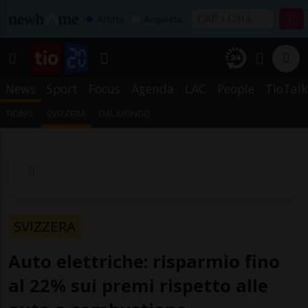
Affitta
Acquista
News
Sport
Focus
Agenda
LAC
People
TioTalk
TICINO
SVIZZERA
DAL MONDO
SVIZZERA
Auto elettriche: risparmio fino
al 22% sui premi rispetto alle