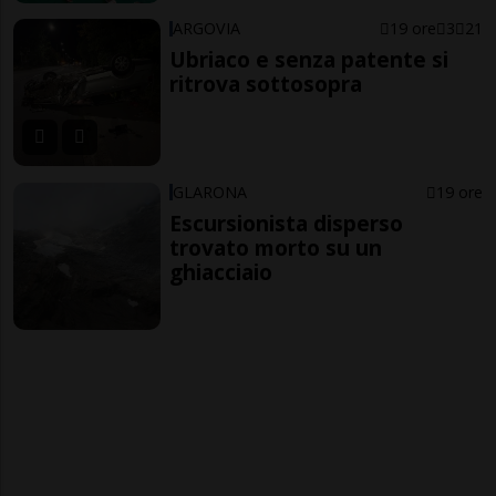
ARGOVIA
19 ore
3
21
Ubriaco e senza patente si
ritrova sottosopra
GLARONA
19 ore
Escursionista disperso
trovato morto su un
ghiacciaio