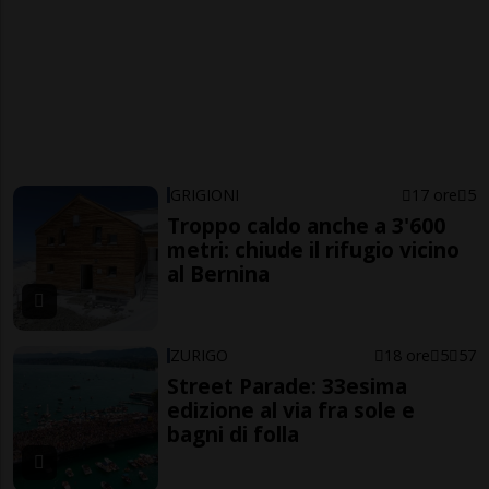
GRIGIONI
17 ore
5
Troppo caldo anche a 3'600
metri: chiude il rifugio vicino
al Bernina
ZURIGO
18 ore
5
57
Street Parade: 33esima
edizione al via fra sole e
bagni di folla