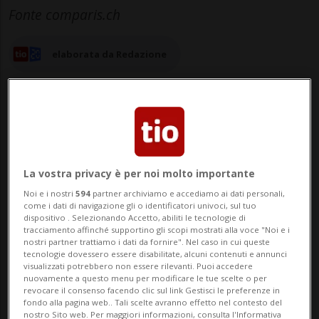
Fonte comparis.ch
elaborata da Redazione
05 mar 2024 - 00:30
La vostra privacy è per noi molto importante
Aggiornamento 21 mar 2024 - 11:15
7
Noi e i nostri
594
partner archiviamo e accediamo ai dati personali,
come i dati di navigazione gli o identificatori univoci, sul tuo
dispositivo . Selezionando Accetto, abiliti le tecnologie di
ZURIGO - La crescita della mobilità
tracciamento affinché supportino gli scopi mostrati alla voce "Noi e i
nostri partner trattiamo i dati da fornire". Nel caso in cui queste
elettrica in Svizzera continua ed è
tecnologie dovessero essere disabilitate, alcuni contenuti e annunci
visualizzati potrebbero non essere rilevanti. Puoi accedere
interessante non solo per l'efficienza
nuovamente a questo menu per modificare le tue scelte o per
revocare il consenso facendo clic sul link Gestisci le preferenze in
energetica, ma anche per i premi
fondo alla pagina web.. Tali scelte avranno effetto nel contesto del
nostro Sito web. Per maggiori informazioni, consulta l'Informativa