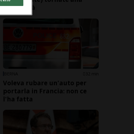
normalità
BERNA
32 min
Voleva rubare un'auto per
portarla in Francia: non ce
l'ha fatta