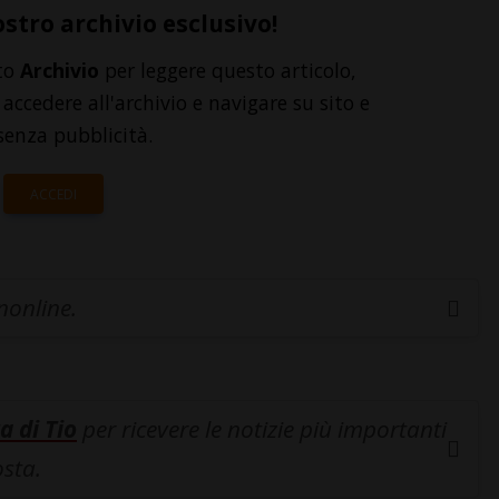
ostro archivio esclusivo!
to
Archivio
per leggere questo articolo,
accedere all'archivio e navigare su sito e
senza pubblicità.
ACCEDI
inonline.
a di Tio
per ricevere le notizie più importanti
osta.