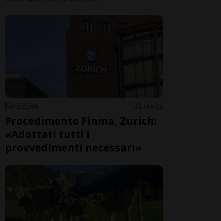
SVIZZERA
2 ore
2
Procedimento Finma, Zurich:
«Adottati tutti i
provvedimenti necessari»