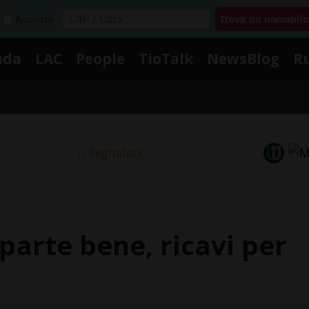
Acquista
nda
LAC
People
TioTalk
NewsBlog
R
Segnalaci
 parte bene, ricavi per