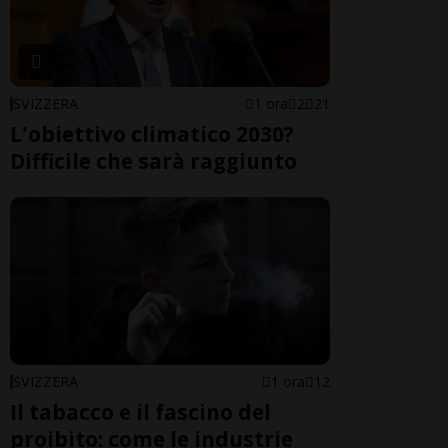
SVIZZERA
1 ora
2
21
L'obiettivo climatico 2030?
Difficile che sarà raggiunto
SVIZZERA
1 ora
12
Il tabacco e il fascino del
proibito: come le industrie