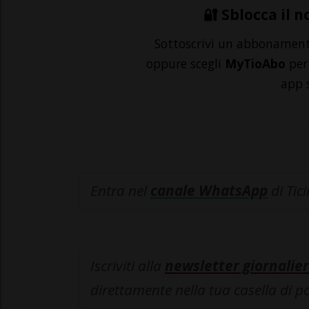
🔐 Sblocca il n
Sottoscrivi un abbonamen
oppure scegli
MyTioAbo
per 
app 
Entra nel
canale WhatsApp
di Tic
Iscriviti alla
newsletter giornalier
direttamente nella tua casella di p