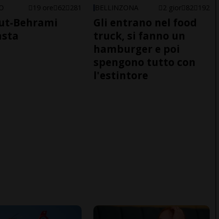
NO
19 ore
62
281
BELLINZONA
2 gior
82
192
ut-Behrami
Gli entrano nel food
asta
truck, si fanno un
hamburger e poi
spengono tutto con
l'estintore