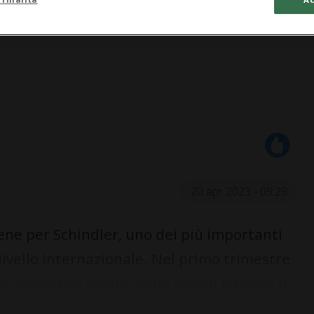
20 apr 2023 - 09:29
ne per Schindler, uno dei più importanti
a livello internazionale. Nel primo trimestre
i ascensori e delle scale mobili ha visto il...