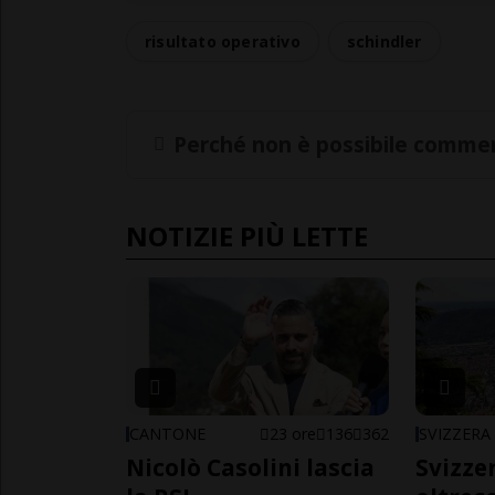
risultato operativo
schindler
Perché non è possibile commen
NOTIZIE PIÙ LETTE
CANTONE
23 ore
136
362
SVIZZERA
Nicolò Casolini lascia
Svizzer