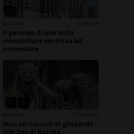
SVIZZERA
1 ora
2
8
Il pericolo di una bolla
immobiliare continua ad
aumentare
SVIZZERA
1 ora
1
18
Nati sei cuccioli di ghepardo
allo Zoo di Basilea