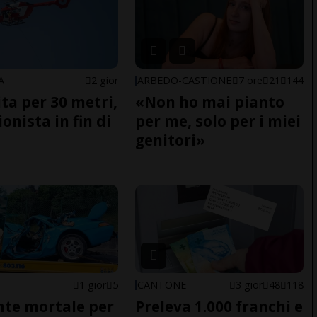
A
2 gior
ARBEDO-CASTIONE
7 ore
21
144
ita per 30 metri,
«Non ho mai pianto
onista in fin di
per me, solo per i miei
genitori»
1 gior
5
CANTONE
3 gior
48
118
nte mortale per
Preleva 1.000 franchi e