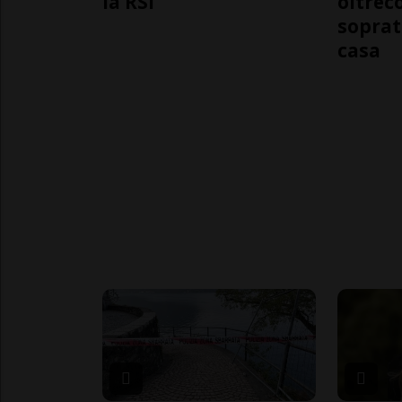
la RSI
oltrec
soprat
casa