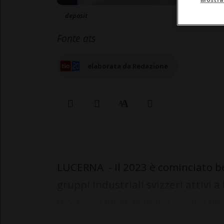
deposit
Fonte ats
elaborata da Redazione
LUCERNA - Il 2023 è cominciato be
gruppi industriali svizzeri attivi 
il colosso lucernese nel campo degl