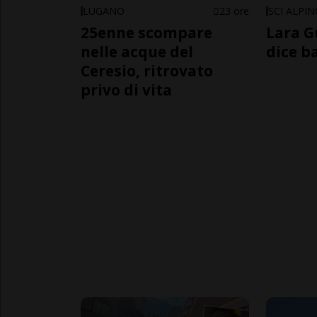
LUGANO
23 ore
SCI ALPI
25enne scompare
Lara G
nelle acque del
dice b
Ceresio, ritrovato
privo di vita