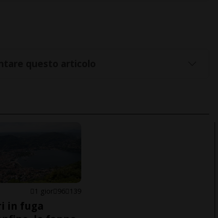
tare questo articolo
1 gior
96
139
i in fuga