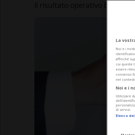
Il risultato operativo Ebit è sa
La vostr
Noi e i nost
identificato
affinché sup
cui queste 
essere rile
consenso fac
nel contest
Noi e i n
Utilizzare d
dell’identif
personalizz
di servizi.
Elenco dei
Mostra