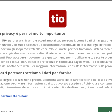
lito da 211 a 282 milioni di franchi
a privacy è per noi molto importante
ri
594
partner archiviamo e accediamo ai dati personali, come i dati di navigazione 
ri univoci, sul tuo dispositivo . Selezionando Accetto, abiliti le tecnologie di tracc
portino gli scopi mostrati alla voce "Noi e i nostri partner trattiamo i dati da fornir
tecnologie dovessero essere disabilitate, alcuni contenuti e annunci visualizzati 
vanti. Puoi accedere nuovamente a questo menu per modificare le tue scelte o per
endo clic sul link Gestisci le preferenze in fondo alla pagina web.. Tali scelte avr
o del nostro Sito web. Per maggiori informazioni, consulta l'Informativa sulla priva
ostri partner trattiamo i dati per fornire:
ati di geolocalizzazione precisi. Scansione attiva delle caratteristiche del dispositivo 
icazione. Archiviare informazioni su dispositivo e/o accedervi. Pubblicità e contenu
ati, misurazione delle prestazioni dei contenuti e degli annunci, ricerche sul pubbl
 partner (fornitori)
 finalità
Ac