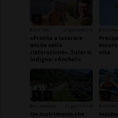
CANTONE
3 gior
208
215
LAVIZZAR
«Pronta a lavorare
Precip
anche nella
escursi
ristorazione». Suter si
vita
indigna: «Anche?»
VALLEMAGGIA
2 gior
17
100
SVIZZERA
Un matrimonio che
Incide