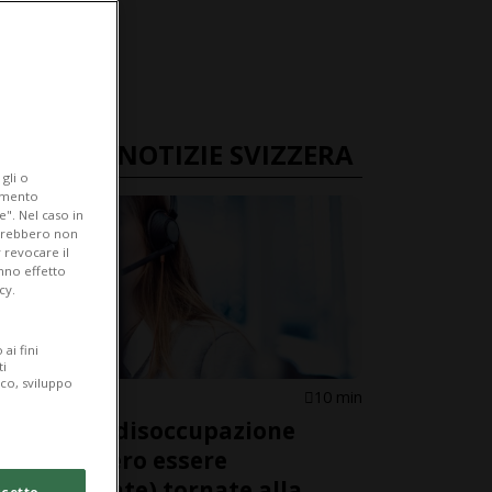
ULTIME NOTIZIE SVIZZERA
gli o
iamento
e". Nel caso in
potrebbero non
 revocare il
anno effetto
cy.
ai fini
ti
ico, sviluppo
SVIZZERA
10 min
Le Casse disoccupazione
dovrebbero essere
(finalmente) tornate alla
cetto