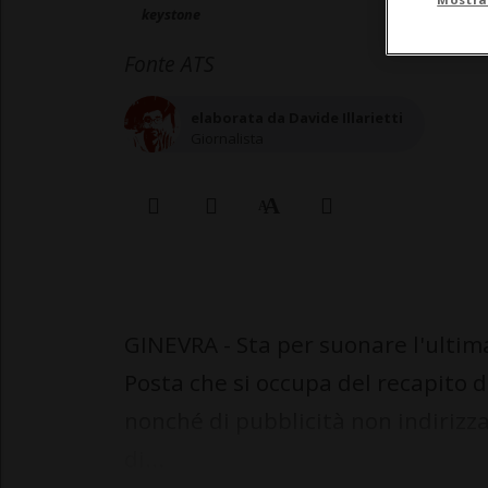
keystone
Fonte ATS
elaborata da Davide Illarietti
Giornalista
GINEVRA - Sta per suonare l'ultima
Posta che si occupa del recapito d
nonché di pubblicità non indirizzat
di...