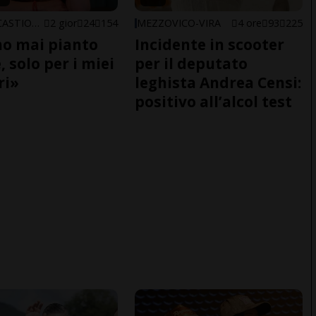
ARBEDO-CASTIONE
2 gior
24
154
MEZZOVICO-VIRA
4 ore
93
225
o mai pianto
Incidente in scooter
 solo per i miei
per il deputato
ri»
leghista Andrea Censi:
positivo all’alcol test