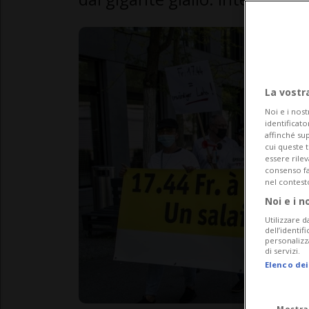
La vostr
Noi e i nost
identificato
affinché sup
cui queste 
essere rile
consenso fac
nel contest
Noi e i n
Utilizzare d
dell’identif
personalizz
di servizi.
Elenco dei
Mostra