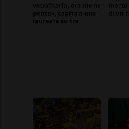
veterinaria, ora me ne
morto 
pento», capita a una
di un 
laureata su tre