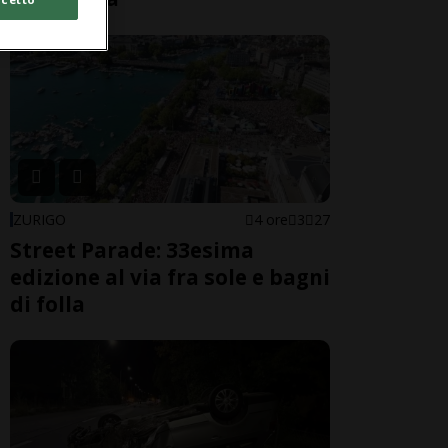
ZURIGO
4 ore
3
27
Street Parade: 33esima
edizione al via fra sole e bagni
di folla