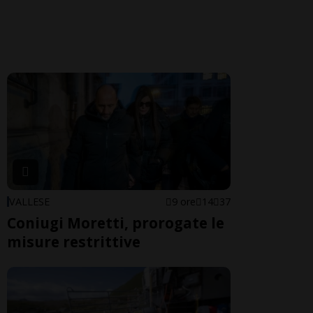
VALLESE
9 ore
14
37
Coniugi Moretti, prorogate le
misure restrittive