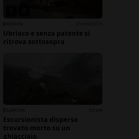
ARGOVIA
5 ore
2
13
Ubriaco e senza patente si
ritrova sottosopra
GLARONA
5 ore
Escursionista disperso
trovato morto su un
ghiacciaio