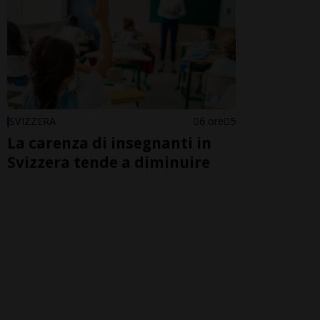
SVIZZERA
6 ore
5
La carenza di insegnanti in
Svizzera tende a diminuire