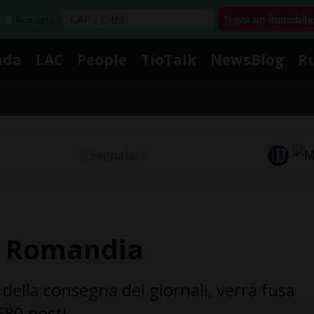
Acquista
nda
LAC
People
TioTalk
NewsBlog
R
Segnalaci
in Romandia
a della consegna dei giornali, verrà fusa
 580 posti