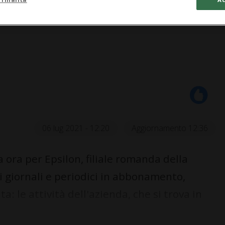
06 lug 2021 - 12:20
Aggiornamento 12:36
 ora per Epsilon, filiale romanda della
i giornali e periodici in abbonamento,
a: le attività dell'azienda, che si trova in