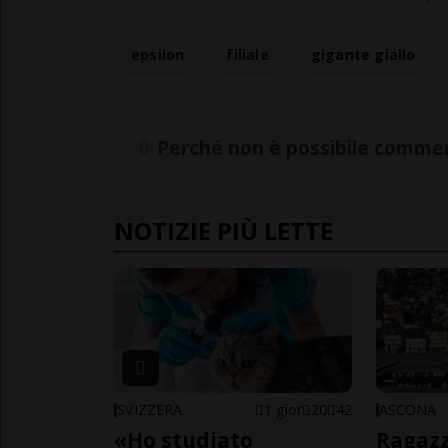
epsilon
filiale
gigante giallo
Perché non è possibile commen
NOTIZIE PIÙ LETTE
SVIZZERA
1 gior
20
42
ASCONA
«Ho studiato
Ragazz