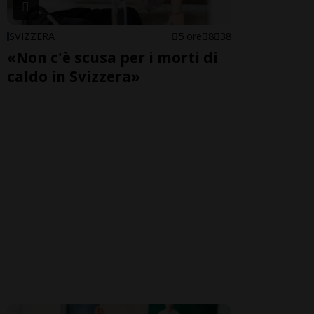
SVIZZERA
5 ore
8
38
«Non c'è scusa per i morti di
caldo in Svizzera»