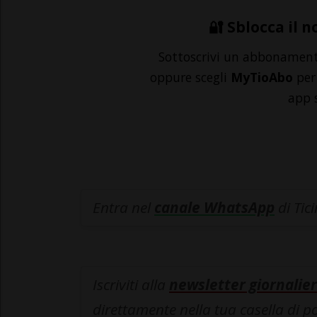
🔐 Sblocca il n
Sottoscrivi un abbonamen
oppure scegli
MyTioAbo
per 
app 
Entra nel
canale WhatsApp
di Tic
Iscriviti alla
newsletter giornalier
direttamente nella tua casella di p