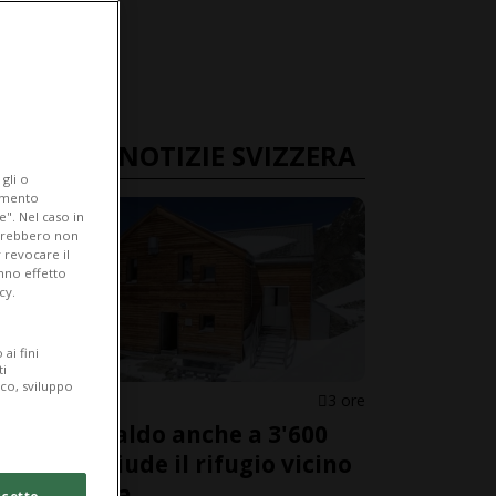
ULTIME NOTIZIE SVIZZERA
gli o
iamento
e". Nel caso in
potrebbero non
 revocare il
anno effetto
cy.
ai fini
ti
ico, sviluppo
GRIGIONI
3 ore
Troppo caldo anche a 3'600
metri: chiude il rifugio vicino
al Bernina
cetto