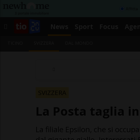
Affitta
News
Sport
Focus
Age
TICINO
SVIZZERA
DAL MONDO
SVIZZERA
La Posta taglia 
La filiale Epsilon, che si occup
dal gigante giallo. Interessati