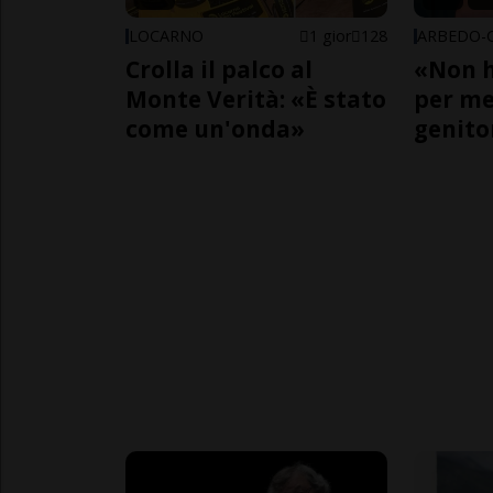
LOCARNO
1 gior
128
Crolla il palco al
«Non h
Monte Verità: «È stato
per me,
come un'onda»
genito