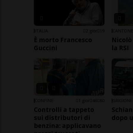
ITALIA
2 gior
19
CANTON
È morto Francesco
Nicolò 
Guccini
la RSI
CONFINE
1 gior
46
80
GRIGIONI
Controlli a tappeto
Schian
sui distributori di
dopo u
benzina: applicavano