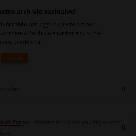
ostro archivio esclusivo!
to
Archivio
per leggere questo articolo,
accedere all'archivio e navigare su sito e
senza pubblicità.
ACCEDI
inonline.
a di Tio
per ricevere le notizie più importanti
osta.