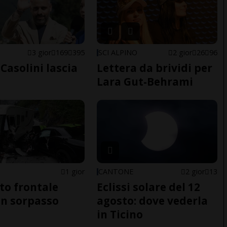
E
3 gior
169
395
SCI ALPINO
2 gior
26
96
Casolini lascia
Lettera da brividi per
Lara Gut-Behrami
1 gior
CANTONE
2 gior
13
to frontale
Eclissi solare del 12
n sorpasso
agosto: dove vederla
in Ticino