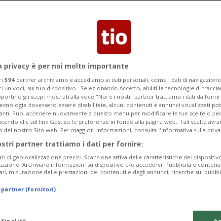
a privacy è per noi molto importante
ri
594
partner archiviamo e accediamo ai dati personali, come i dati di navigazione 
ri univoci, sul tuo dispositivo . Selezionando Accetto, abiliti le tecnologie di tracc
portino gli scopi mostrati alla voce "Noi e i nostri partner trattiamo i dati da fornir
tecnologie dovessero essere disabilitate, alcuni contenuti e annunci visualizzati 
vanti. Puoi accedere nuovamente a questo menu per modificare le tue scelte o per
endo clic sul link Gestisci le preferenze in fondo alla pagina web.. Tali scelte avr
o del nostro Sito web. Per maggiori informazioni, consulta l'Informativa sulla priva
ostri partner trattiamo i dati per fornire:
ati di geolocalizzazione precisi. Scansione attiva delle caratteristiche del dispositivo 
icazione. Archiviare informazioni su dispositivo e/o accedervi. Pubblicità e contenu
ati, misurazione delle prestazioni dei contenuti e degli annunci, ricerche sul pubbl
 partner (fornitori)
 finalità
Ac