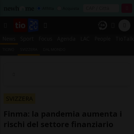
Affitta
Acquista
News
Sport
Focus
Agenda
LAC
People
TioTalk
TICINO
SVIZZERA
DAL MONDO
SVIZZERA
Finma: la pandemia aumenta i
rischi del settore finanziario