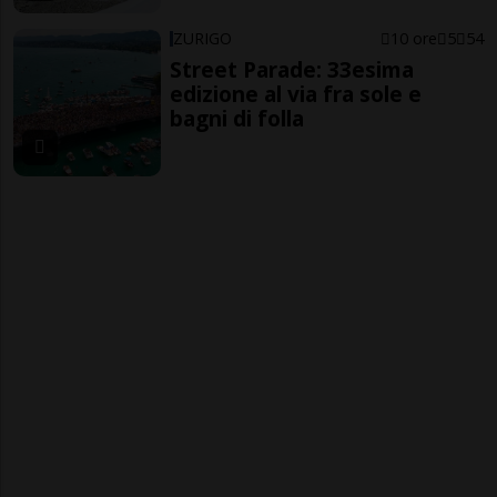
ZURIGO
10 ore
5
54
Street Parade: 33esima
edizione al via fra sole e
bagni di folla