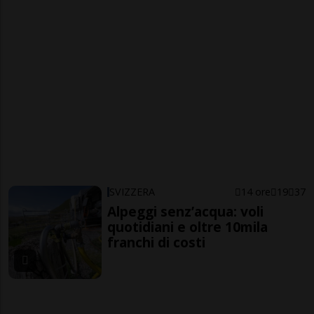
SVIZZERA
14 ore
19
37
Alpeggi senz’acqua: voli
quotidiani e oltre 10mila
franchi di costi