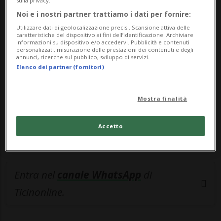
sulla privacy.
Noi e i nostri partner trattiamo i dati per fornire:
🔐 Sblocca il nostro archivio
Utilizzare dati di geolocalizzazione precisi. Scansione attiva delle
esclusivo!
caratteristiche del dispositivo ai fini dell’identificazione. Archiviare
informazioni su dispositivo e/o accedervi. Pubblicità e contenuti
personalizzati, misurazione delle prestazioni dei contenuti e degli
Sottoscrivi un abbonamento
Archivio
per
annunci, ricerche sul pubblico, sviluppo di servizi.
Elenco dei partner (fornitori)
leggere questo articolo, oppure scegli
MyTioAbo
per accedere all'archivio e
navigare su sito e app senza pubblicità.
Mostra finalità
ACCEDI
Accetto
Entra nel
canale WhatsApp
di
Ticinonline.