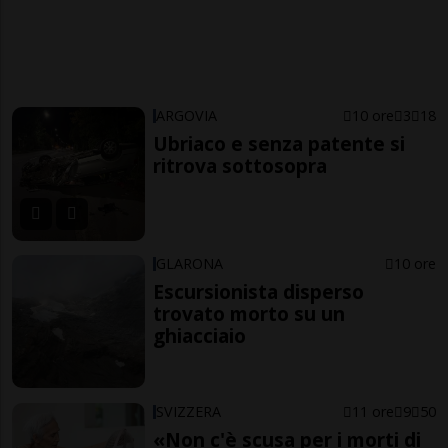
ARGOVIA
10 ore
3
18
Ubriaco e senza patente si
ritrova sottosopra
GLARONA
10 ore
Escursionista disperso
trovato morto su un
ghiacciaio
SVIZZERA
11 ore
9
50
«Non c'è scusa per i morti di