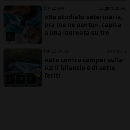
SVIZZERA
2 gior
20
43
«Ho studiato veterinaria,
ora me ne pento», capita
a una laureata su tre
MEZZOVICO
6 ore
12
Auto contro camper sulla
A2: il bilancio è di sette
feriti