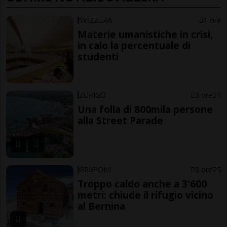
SVIZZERA
1 ora
Materie umanistiche in crisi,
in calo la percentuale di
studenti
ZURIGO
3 ore
1
Una folla di 800mila persone
alla Street Parade
GRIGIONI
8 ore
5
Troppo caldo anche a 3'600
metri: chiude il rifugio vicino
al Bernina