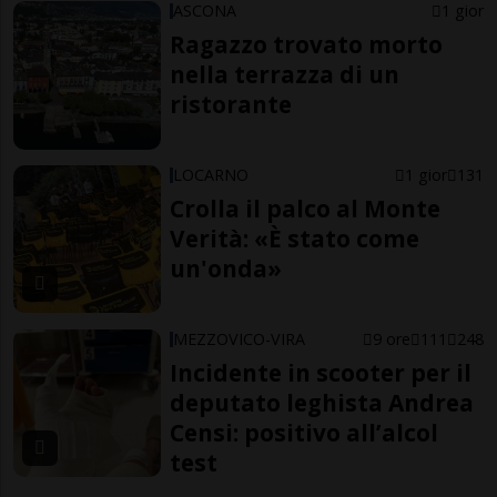
ASCONA
1 gior
Ragazzo trovato morto
nella terrazza di un
ristorante
LOCARNO
1 gior
131
Crolla il palco al Monte
Verità: «È stato come
un'onda»
MEZZOVICO-VIRA
9 ore
111
248
Incidente in scooter per il
deputato leghista Andrea
Censi: positivo all’alcol
test