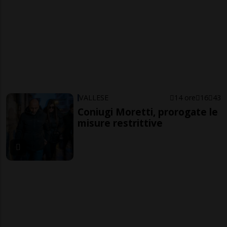
VALLESE
14 ore
16
43
Coniugi Moretti, prorogate le
misure restrittive