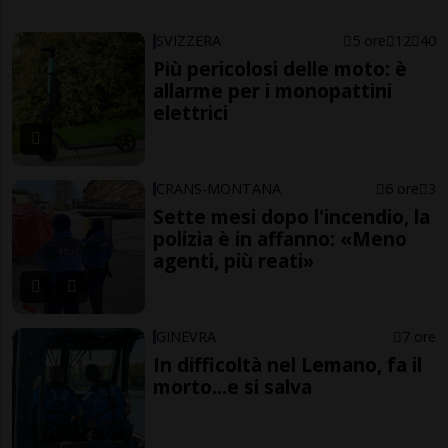
SVIZZERA
5 ore
12
40
Più pericolosi delle moto: è
allarme per i monopattini
elettrici
CRANS-MONTANA
6 ore
3
Sette mesi dopo l'incendio, la
polizia è in affanno: «Meno
agenti, più reati»
GINEVRA
7 ore
In difficoltà nel Lemano, fa il
morto...e si salva