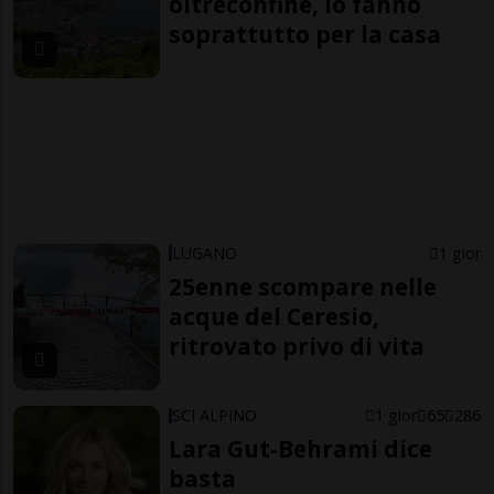
oltreconfine, lo fanno
soprattutto per la casa
LUGANO
1 gior
25enne scompare nelle
acque del Ceresio,
ritrovato privo di vita
SCI ALPINO
1 gior
65
286
Lara Gut-Behrami dice
basta