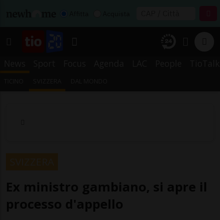
Affitta
Acquista
News
Sport
Focus
Agenda
LAC
People
TioTalk
TICINO
SVIZZERA
DAL MONDO
SVIZZERA
Ex ministro gambiano, si apre il
processo d'appello