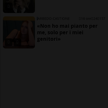
ARBEDO-CASTIONE
16 ore
24
157
«Non ho mai pianto per
me, solo per i miei
genitori»