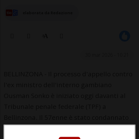
elaborata da Redazione
30 mar 2026 - 10:21
BELLINZONA - Il processo d'appello contro
l'ex ministro dell'interno gambiano
Ousman Sonko è iniziato oggi davanti al
Tribunale penale federale (TPF) a
Bellinzona. Il 57enne è stato condannato
nel maggio 2024 a una pena di 20 anni di