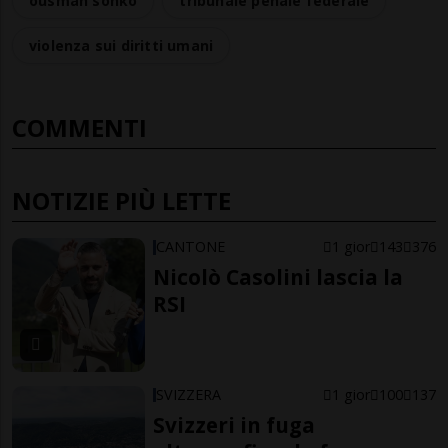
ousman sonko
tribunale penale federale
violenza sui diritti umani
COMMENTI
NOTIZIE PIÙ LETTE
CANTONE
1 gior
143
376
Nicolò Casolini lascia la
RSI
SVIZZERA
1 gior
100
137
Svizzeri in fuga