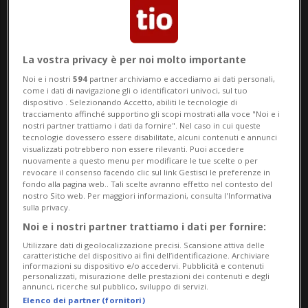
reclusione per crimini contro l'umanità.
Sonko ha cercato fino all'ultimo momento
di intervenire nello svolgimento del suo
La vostra privacy è per noi molto importante
processo. Ha infatti presentato una
Noi e i nostri
594
partner archiviamo e accediamo ai dati personali,
come i dati di navigazione gli o identificatori univoci, sul tuo
richiesta di ricusazione nei confronti del
dispositivo . Selezionando Accetto, abiliti le tecnologie di
tracciamento affinché supportino gli scopi mostrati alla voce "Noi e i
collegio di tre giudici incaricati della
nostri partner trattiamo i dati da fornire". Nel caso in cui queste
tecnologie dovessero essere disabilitate, alcuni contenuti e annunci
procedimento in appello. Tale richiesta,
visualizzati potrebbero non essere rilevanti. Puoi accedere
nuovamente a questo menu per modificare le tue scelte o per
secondo la quale esisterebbe una
revocare il consenso facendo clic sul link Gestisci le preferenze in
fondo alla pagina web.. Tali scelte avranno effetto nel contesto del
relazione gerarchica tra i giudici di primo
nostro Sito web. Per maggiori informazioni, consulta l'Informativa
sulla privacy.
grado e quelli di secondo grado, è stata
Noi e i nostri partner trattiamo i dati per fornire:
respinta lo scorso venerdì dal Tribunale
Utilizzare dati di geolocalizzazione precisi. Scansione attiva delle
caratteristiche del dispositivo ai fini dell’identificazione. Archiviare
federale (TF). Il processo dovrebbe
informazioni su dispositivo e/o accedervi. Pubblicità e contenuti
personalizzati, misurazione delle prestazioni dei contenuti e degli
svolgersi fino al 17 aprile, ma sono già
annunci, ricerche sul pubblico, sviluppo di servizi.
Elenco dei partner (fornitori)