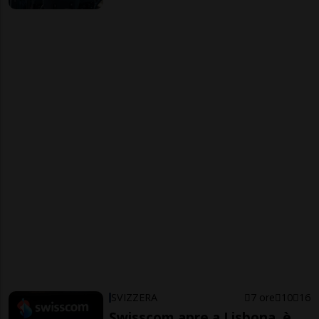
SVIZZERA
7 ore
10
16
Swisscom apre a Lisbona, è