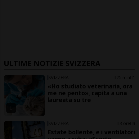
ULTIME NOTIZIE SVIZZERA
SVIZZERA
25 min
1
«Ho studiato veterinaria, ora
me ne pento», capita a una
laureata su tre
SVIZZERA
3 ore
3
Estate bollente, e i ventilatori
vanno a ruba: «Scorte