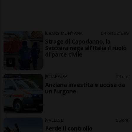
CRANS MONTANA
4 ore
21
99
Strage di Capodanno, la
Svizzera nega all’Italia il ruolo
di parte civile
SCIAFFUSA
4 ore
Anziana investita e uccisa da
un furgone
VALLESE
5 ore
Perde il controllo