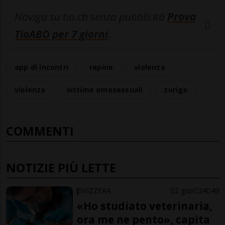
Naviga su tio.ch senza pubblicità
Prova
TioABO per 7 giorni
.
app di incontri
rapine
violenza
violenza
vittime omosessuali
zurigo
COMMENTI
NOTIZIE PIÙ LETTE
SVIZZERA
2 gior
24
49
«Ho studiato veterinaria,
ora me ne pento», capita