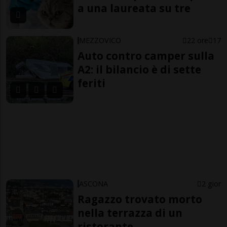
a una laureata su tre
MEZZOVICO
22 ore
17
Auto contro camper sulla
A2: il bilancio è di sette
feriti
ASCONA
2 gior
Ragazzo trovato morto
nella terrazza di un
ristorante