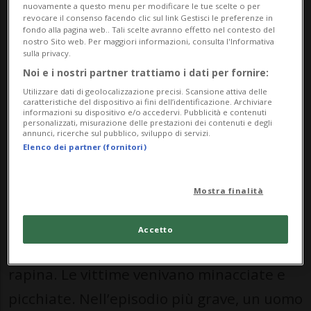
nuovamente a questo menu per modificare le tue scelte o per
contattavano uomini omosessuali più
revocare il consenso facendo clic sul link Gestisci le preferenze in
fondo alla pagina web.. Tali scelte avranno effetto nel contesto del
anziani tramite app di incontri, fissando
nostro Sito web. Per maggiori informazioni, consulta l'Informativa
sulla privacy.
appuntamenti a sfondo sessuale in luoghi
Noi e i nostri partner trattiamo i dati per fornire:
isolati, come aree boschive. Sul posto,
Utilizzare dati di geolocalizzazione precisi. Scansione attiva delle
caratteristiche del dispositivo ai fini dell’identificazione. Archiviare
informazioni su dispositivo e/o accedervi. Pubblicità e contenuti
però, le vittime venivano aggredite: uno
personalizzati, misurazione delle prestazioni dei contenuti e degli
annunci, ricerche sul pubblico, sviluppo di servizi.
dei due fungeva da esca, mentre l’altro,
Elenco dei partner (fornitori)
nascosto e mascherato, interveniva
armato di una pistola softair simile a
Mostra finalità
un’arma vera.
Accetto
Le aggressioni erano finalizzate alla
rapina. Le vittime venivano minacciate e
picchiate. Nell’episodio più grave, un uomo