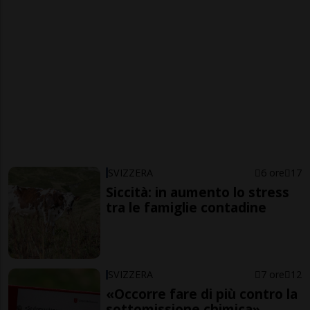
SVIZZERA
6 ore
17
Siccità: in aumento lo stress
tra le famiglie contadine
SVIZZERA
7 ore
12
«Occorre fare di più contro la
sottomissione chimica»