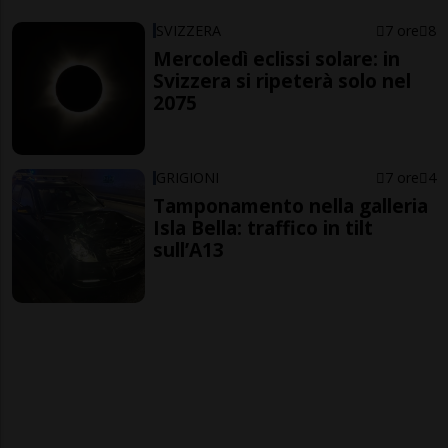
SVIZZERA
7 ore
8
Mercoledì eclissi solare: in
Svizzera si ripeterà solo nel
2075
GRIGIONI
7 ore
4
Tamponamento nella galleria
Isla Bella: traffico in tilt
sull’A13