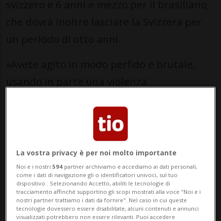
svizzero e 6 anni e mezzo per il brasiliano,
che dovrà inoltre lasciare la Svizzera per
un periodo di otto anni.
«Avete agito in modo perfido e brutale,
usando in parte una violenza
considerevole contro le vostre vittime», ha
dichiarato la giudice presidente durante
la lettura della sentenza. I due sono stati
riconosciuti colpevoli di rapina aggravata
La vostra privacy è per noi molto importante
in concorso, reato che può comportare fino
Noi e i nostri
594
partner archiviamo e accediamo ai dati personali,
come i dati di navigazione gli o identificatori univoci, sul tuo
a 20 anni di carcere.
dispositivo . Selezionando Accetto, abiliti le tecnologie di
tracciamento affinché supportino gli scopi mostrati alla voce "Noi e i
nostri partner trattiamo i dati da fornire". Nel caso in cui queste
tecnologie dovessero essere disabilitate, alcuni contenuti e annunci
I fatti risalgono all’autunno del 2023. I due
visualizzati potrebbero non essere rilevanti. Puoi accedere