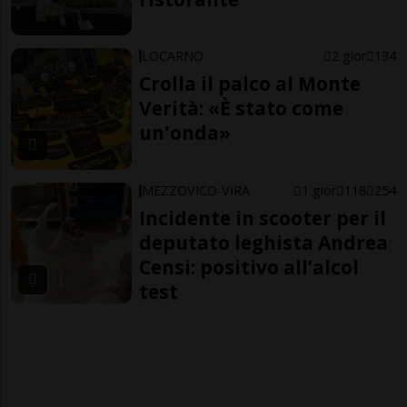
LOCARNO
2 gior
134
Crolla il palco al Monte
Verità: «È stato come
un'onda»
MEZZOVICO-VIRA
1 gior
118
254
Incidente in scooter per il
deputato leghista Andrea
Censi: positivo all’alcol
test