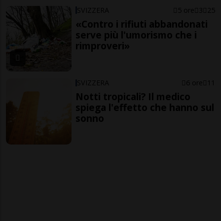
SVIZZERA
5 ore
3
25
«Contro i rifiuti abbandonati
serve più l'umorismo che i
rimproveri»
SVIZZERA
6 ore
11
Notti tropicali? Il medico
spiega l'effetto che hanno sul
sonno