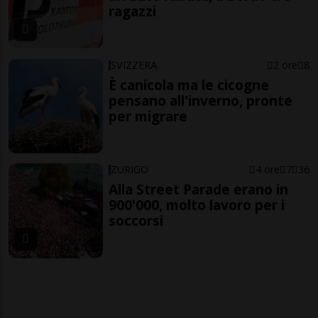
ragazzi
SVIZZERA
2 ore
8
È canicola ma le cicogne
pensano all'inverno, pronte
per migrare
ZURIGO
4 ore
7
36
Alla Street Parade erano in
900'000, molto lavoro per i
soccorsi