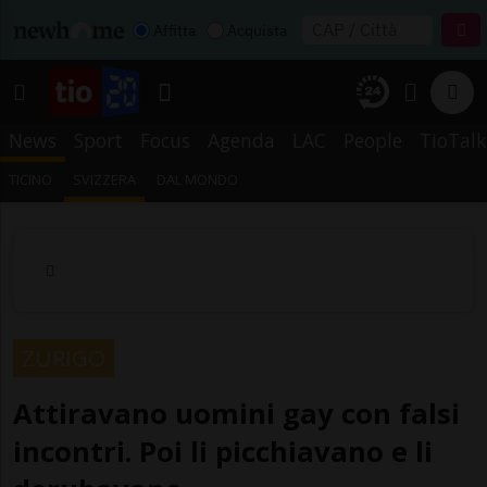
Affitta
Acquista
News
Sport
Focus
Agenda
LAC
People
TioTalk
TICINO
SVIZZERA
DAL MONDO
ZURIGO
Attiravano uomini gay con falsi
incontri. Poi li picchiavano e li