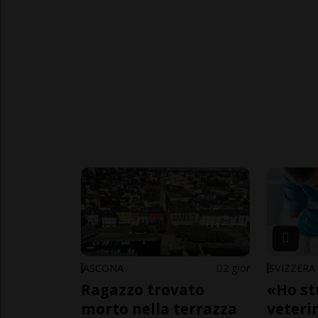
ASCONA
2 gior
SVIZZERA
Ragazzo trovato
«Ho st
morto nella terrazza
veteri