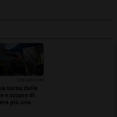
23 ore
21
97
ia torna dalle
e e scopre di
ere più una