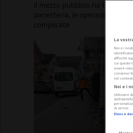
Il mezzo pubblico ha travolto g
panetteria, le operazioni di r
complicate
La vostr
Noi e i nost
identificato
affinché sup
cui queste 
essere rile
consenso fac
nel contest
Noi e i n
Utilizzare d
dell’identif
personalizz
di servizi.
Elenco dei
Mostra