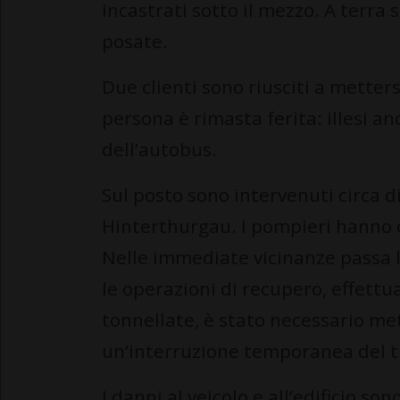
incastrati sotto il mezzo. A terra 
posate.
Due clienti sono riusciti a metter
persona è rimasta ferita: illesi a
dell’autobus.
Sul posto sono intervenuti circa di
Hinterthurgau. I pompieri hanno ch
Nelle immediate vicinanze passa l
le operazioni di recupero, effett
tonnellate, è stato necessario met
un’interruzione temporanea del tra
I danni al veicolo e all’edificio s