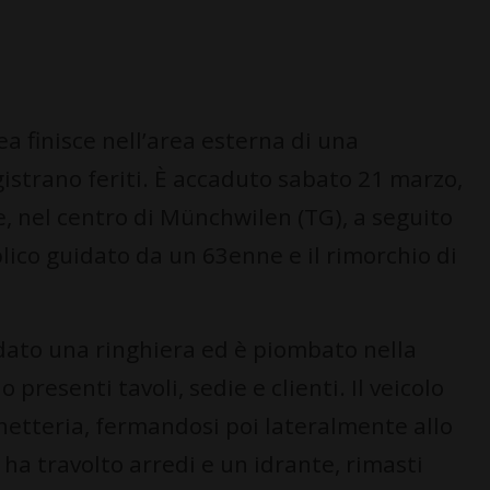
 finisce nell’area esterna di una
gistrano feriti. È accaduto sabato 21 marzo,
e, nel centro di Münchwilen (TG), a seguito
blico guidato da un 63enne e il rimorchio di
dato una ringhiera ed è piombato nella
presenti tavoli, sedie e clienti. Il veicolo
anetteria, fermandosi poi lateralmente allo
o ha travolto arredi e un idrante, rimasti