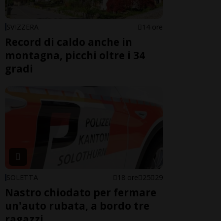
SVIZZERA
14 ore
Record di caldo anche in
montagna, picchi oltre i 34
gradi
SOLETTA
18 ore
25
29
Nastro chiodato per fermare
un'auto rubata, a bordo tre
ragazzi