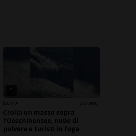
BERNA
13 ore
1
Crolla un masso sopra
l’Oeschinensee, nube di
polvere e turisti in fuga