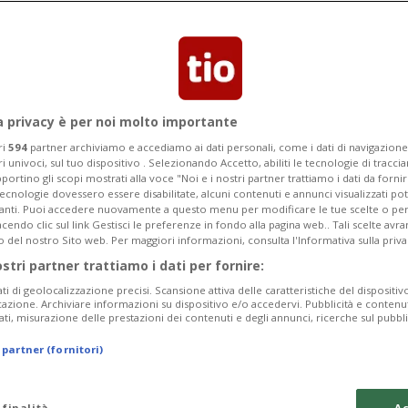
li arredi dell'area esterna di una
imozione sono state parecchio
a privacy è per noi molto importante
ri
594
partner archiviamo e accediamo ai dati personali, come i dati di navigazione 
ri univoci, sul tuo dispositivo . Selezionando Accetto, abiliti le tecnologie di tracc
portino gli scopi mostrati alla voce "Noi e i nostri partner trattiamo i dati da fornir
tecnologie dovessero essere disabilitate, alcuni contenuti e annunci visualizzati 
vanti. Puoi accedere nuovamente a questo menu per modificare le tue scelte o per
endo clic sul link Gestisci le preferenze in fondo alla pagina web.. Tali scelte avr
o del nostro Sito web. Per maggiori informazioni, consulta l'Informativa sulla priva
ostri partner trattiamo i dati per fornire:
ati di geolocalizzazione precisi. Scansione attiva delle caratteristiche del dispositivo 
icazione. Archiviare informazioni su dispositivo e/o accedervi. Pubblicità e contenu
ati, misurazione delle prestazioni dei contenuti e degli annunci, ricerche sul pubbl
 partner (fornitori)
 finalità
Ac