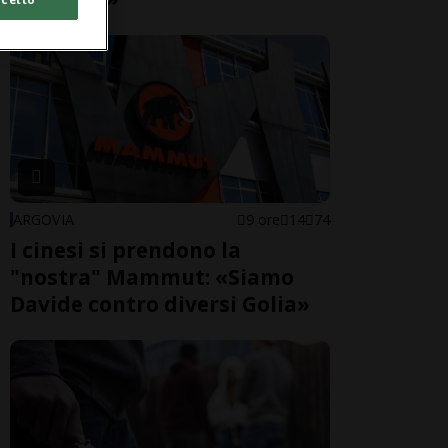
ARGOVIA
9 ore
14
74
I cinesi si prendono la
"nostra" Mammut: «Siamo
Davide contro diversi Golia»