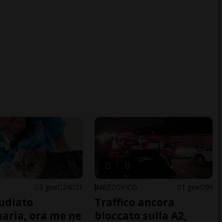
3 gior
24
51
MEZZOVICO
1 gior
99
udiato
Traffico ancora
naria, ora me ne
bloccato sulla A2,