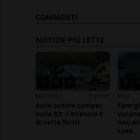
COMMENTI
NOTIZIE PIÙ LETTE
MEZZOVICO
1 gior
21
VAUD
Auto contro camper
Famigl
sulla A2: il bilancio è
vacanz
di sette feriti
non av
casa