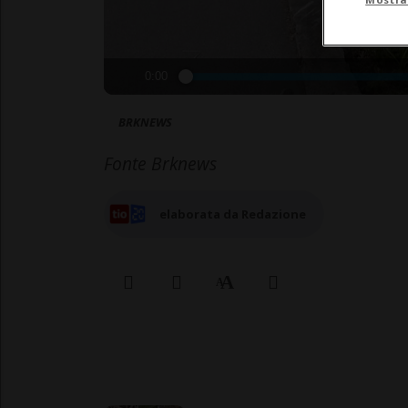
0:00
BRKNEWS
Fonte Brknews
elaborata da Redazione