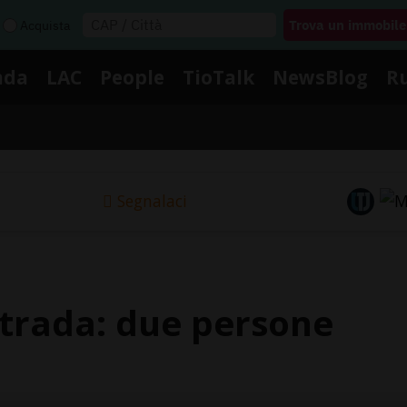
Acquista
nda
LAC
People
TioTalk
NewsBlog
R
Segnalaci
strada: due persone