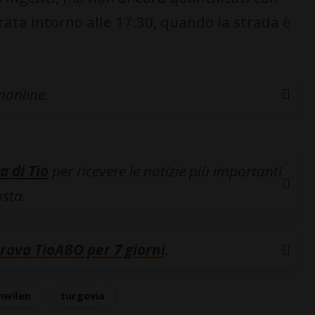
rata intorno alle 17.30, quando la strada è
inonline.
a di Tio
per ricevere le notizie più importanti
osta.
rova TioABO per 7 giorni
.
wilen
turgovia