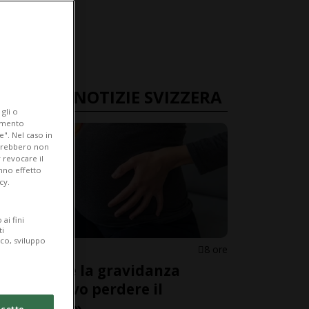
ULTIME NOTIZIE SVIZZERA
gli o
iamento
e". Nel caso in
potrebbero non
 revocare il
anno effetto
cy.
ai fini
ti
ico, sviluppo
SVIZZERA
8 ore
«Durante la gravidanza
desideravo perdere il
bambino»
cetto