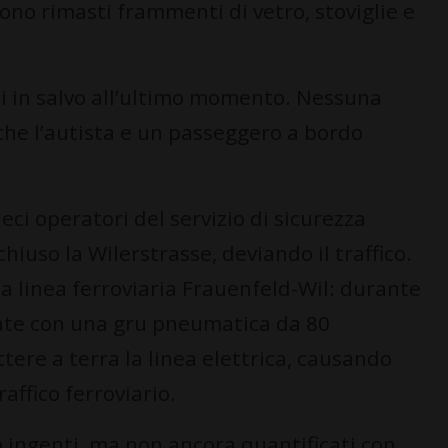
sono rimasti frammenti di vetro, stoviglie e
si in salvo all’ultimo momento. Nessuna
nche l’autista e un passeggero a bordo
eci operatori del servizio di sicurezza
iuso la Wilerstrasse, deviando il traffico.
a linea ferroviaria Frauenfeld-Wil: durante
uate con una gru pneumatica da 80
tere a terra la linea elettrica, causando
ffico ferroviario.
ono ingenti, ma non ancora quantificati con