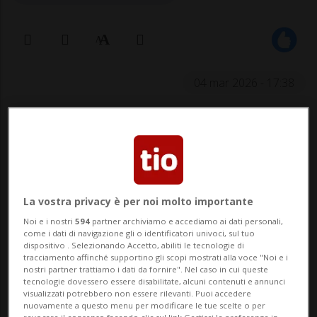
04 mar 2026 - 17:38
La vostra privacy è per noi molto importante
GLATTBRUGG - Una donna di 72 anni è
Noi e i nostri
594
partner archiviamo e accediamo ai dati personali,
come i dati di navigazione gli o identificatori univoci, sul tuo
deceduta oggi a Glattbrugg (ZH) dopo
dispositivo . Selezionando Accetto, abiliti le tecnologie di
tracciamento affinché supportino gli scopi mostrati alla voce "Noi e i
essere stata investita da un camion. Lo
nostri partner trattiamo i dati da fornire". Nel caso in cui queste
tecnologie dovessero essere disabilitate, alcuni contenuti e annunci
visualizzati potrebbero non essere rilevanti. Puoi accedere
riferisce la Polizia cantonale di Zurigo.
nuovamente a questo menu per modificare le tue scelte o per