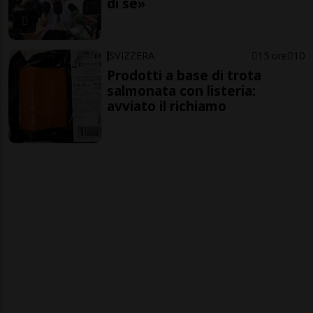
di sé»
SVIZZERA
15 ore
10
Prodotti a base di trota
salmonata con listeria:
avviato il richiamo