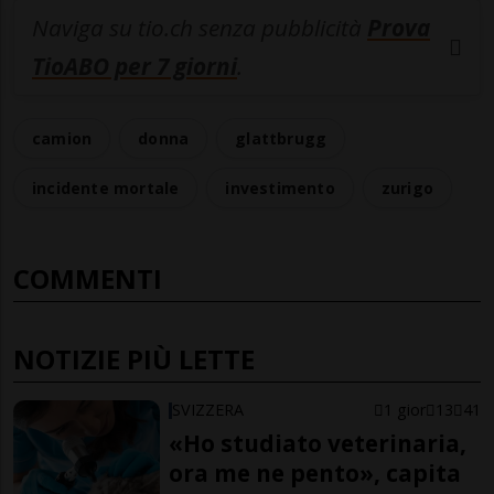
Naviga su tio.ch senza pubblicità
Prova
TioABO per 7 giorni
.
camion
donna
glattbrugg
incidente mortale
investimento
zurigo
COMMENTI
NOTIZIE PIÙ LETTE
SVIZZERA
1 gior
13
41
«Ho studiato veterinaria,
ora me ne pento», capita