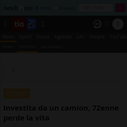
Affitta
Acquista
News
Sport
Focus
Agenda
LAC
People
TioTalk
TICINO
SVIZZERA
DAL MONDO
ZURIGO
Investita da un camion, 72enne
perde la vita