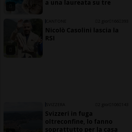
a una laureata su tre
CANTONE
2 gior
166
393
Nicolò Casolini lascia la
RSI
SVIZZERA
2 gior
106
143
Svizzeri in fuga
oltreconfine, lo fanno
soprattutto per la casa