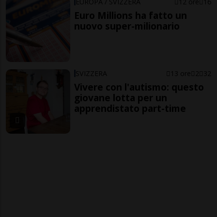
EUROPA / SVIZZERA
12 ore
16
Euro Millions ha fatto un
nuovo super-milionario
SVIZZERA
13 ore
2
32
Vivere con l'autismo: questo
giovane lotta per un
apprendistato part-time