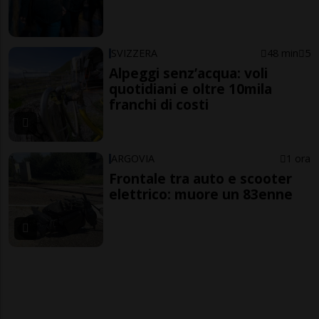
SVIZZERA
48 min
5
Alpeggi senz’acqua: voli
quotidiani e oltre 10mila
franchi di costi
ARGOVIA
1 ora
Frontale tra auto e scooter
elettrico: muore un 83enne