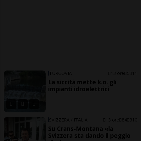
TURGOVIA
13 ore
5
11
La siccità mette k.o. gli
impianti idroelettrici
SVIZZERA / ITALIA
13 ore
84
310
Su Crans-Montana «la
Svizzera sta dando il peggio