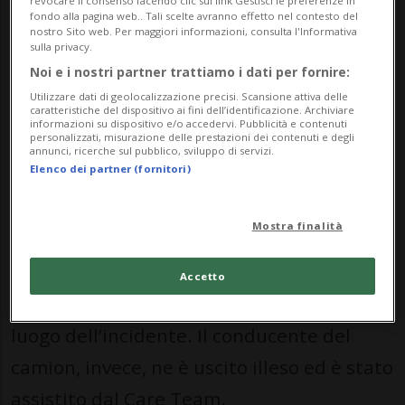
revocare il consenso facendo clic sul link Gestisci le preferenze in
fondo alla pagina web.. Tali scelte avranno effetto nel contesto del
Intorno alle 13 un camionista di 49 anni
nostro Sito web. Per maggiori informazioni, consulta l'Informativa
sulla privacy.
stava percorrendo la Wallisellerstrasse in
Noi e i nostri partner trattiamo i dati per fornire:
direzione di Wallisellen e ha svoltato a
Utilizzare dati di geolocalizzazione precisi. Scansione attiva delle
caratteristiche del dispositivo ai fini dell’identificazione. Archiviare
destra sulla Sankt Annastrasse. Nella zona
informazioni su dispositivo e/o accedervi. Pubblicità e contenuti
personalizzati, misurazione delle prestazioni dei contenuti e degli
dell’incrocio, per cause al momento ancora
annunci, ricerche sul pubblico, sviluppo di servizi.
Elenco dei partner (fornitori)
da chiarire, si è verificata una collisione
con la vittima.
Mostra finalità
A seguito dell’impatto, la donna ha
Accetto
riportato ferite così gravi da morire sul
luogo dell’incidente. Il conducente del
camion, invece, ne è uscito illeso ed è stato
assistito dal Care Team.