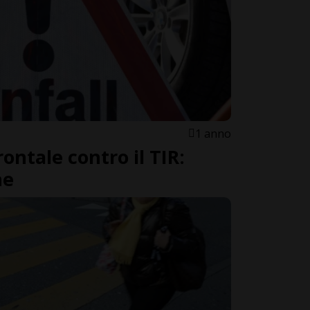
1 anno
frontale contro il TIR:
ne