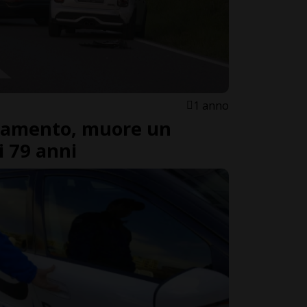
1 anno
namento, muore un
i 79 anni