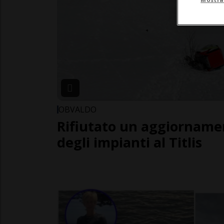
OBVALDO
Rifiutato un aggiornamen
degli impianti al Titlis