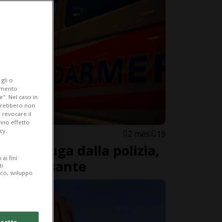
gli o
iamento
e". Nel caso in
potrebbero non
 revocare il
anno effetto
cy.
2 mesi
19
no in fuga dalla polizia,
ai fini
e un passante
ti
ico, sviluppo
cetto