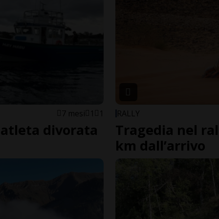
7 mesi
1
1
RALLY
atleta divorata
Tragedia nel ral
km dall’arrivo