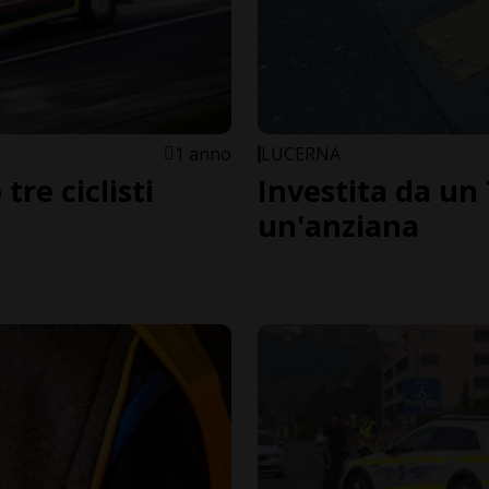
1 anno
LUCERNA
re ciclisti
Investita da un 
un'anziana