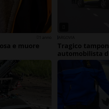
1 anno
ARGOVIA
iosa e muore
Tragico tampo
automobilista d