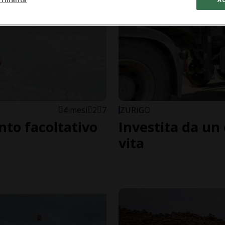
4 mesi
2
7
ZURIGO
to facoltativo
Investita da un
vita