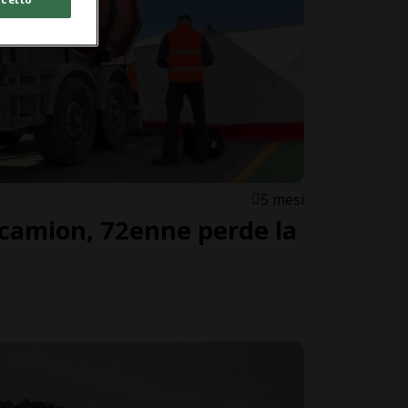
5 mesi
 camion, 72enne perde la