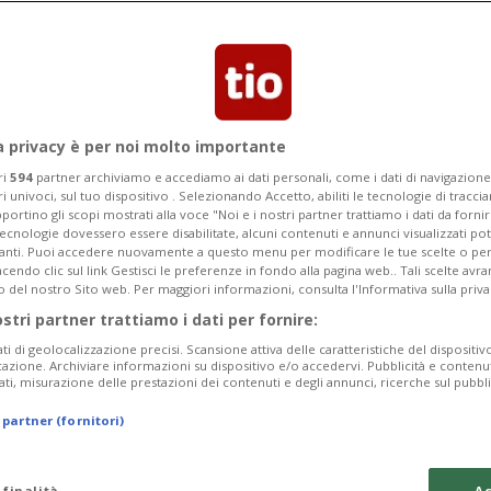
a privacy è per noi molto importante
ri
594
partner archiviamo e accediamo ai dati personali, come i dati di navigazione 
ri univoci, sul tuo dispositivo . Selezionando Accetto, abiliti le tecnologie di tracc
portino gli scopi mostrati alla voce "Noi e i nostri partner trattiamo i dati da fornir
tecnologie dovessero essere disabilitate, alcuni contenuti e annunci visualizzati 
vanti. Puoi accedere nuovamente a questo menu per modificare le tue scelte o per
endo clic sul link Gestisci le preferenze in fondo alla pagina web.. Tali scelte avr
o del nostro Sito web. Per maggiori informazioni, consulta l'Informativa sulla priva
2 sett
5
35
LOSANNA
ostri partner trattiamo i dati per fornire:
na in Valle di
Su un monopatti
ati di geolocalizzazione precisi. Scansione attiva delle caratteristiche del dispositivo 
investe e uccid
icazione. Archiviare informazioni su dispositivo e/o accedervi. Pubblicità e contenu
ati, misurazione delle prestazioni dei contenuti e degli annunci, ricerche sul pubbl
 partner (fornitori)
 finalità
Ac