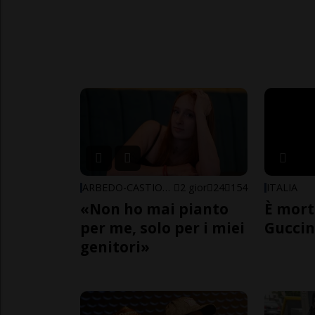
ARBEDO-CASTIONE
2 gior
24
154
ITALIA
«Non ho mai pianto
È mort
per me, solo per i miei
Guccin
genitori»