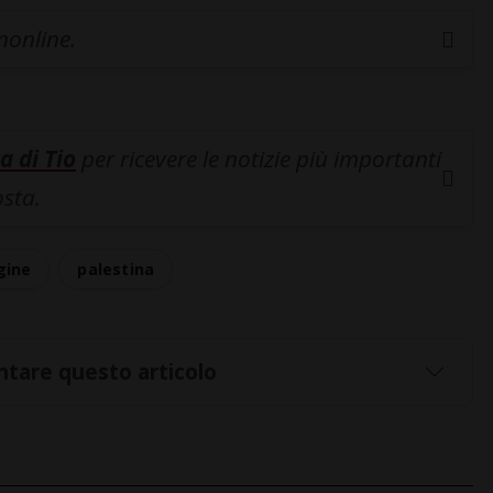
inonline.
a di Tio
per ricevere le notizie più importanti
osta.
gine
palestina
tare questo articolo