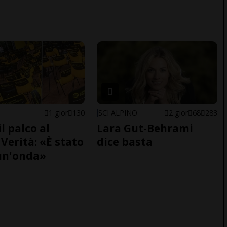
1 gior
130
SCI ALPINO
2 gior
68
283
il palco al
Lara Gut-Behrami
Verità: «È stato
dice basta
un'onda»