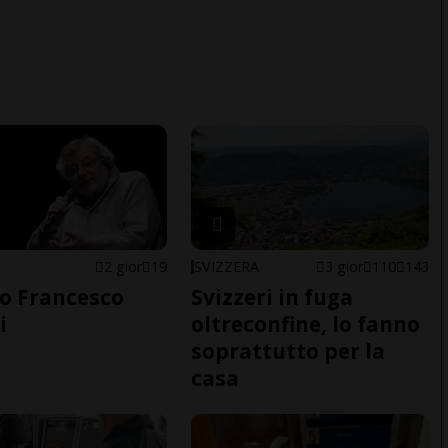
2 gior
19
SVIZZERA
3 gior
110
143
o Francesco
Svizzeri in fuga
i
oltreconfine, lo fanno
soprattutto per la
casa