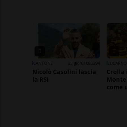
CANTONE
3 gior
168
394
LOCARNO
Nicolò Casolini lascia
Crolla 
la RSI
Monte 
come 