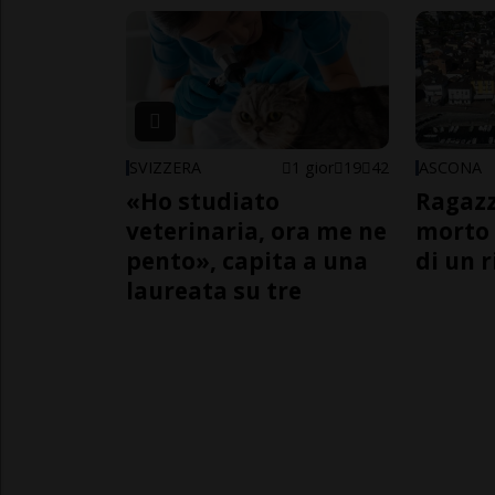
SVIZZERA
1 gior
19
42
ASCONA
«Ho studiato
Ragazz
veterinaria, ora me ne
morto 
pento», capita a una
di un 
laureata su tre