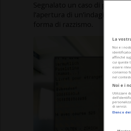
Segnalato un caso di possibil
l’apertura di un’indagine e rib
forma di razzismo.
La vostr
Noi e i nost
identificato
affinché sup
cui queste 
essere rile
consenso fac
nel contest
Noi e i n
Utilizzare d
dell’identif
personalizz
di servizi.
Elenco dei
Mostra