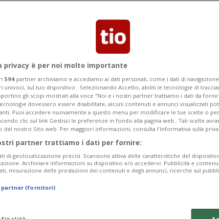
e discriminazione. Le FFS confermano
adiscono la tolleranza zero verso ogni
a privacy è per noi molto importante
ri
594
partner archiviamo e accediamo ai dati personali, come i dati di navigazione 
ri univoci, sul tuo dispositivo . Selezionando Accetto, abiliti le tecnologie di tracc
portino gli scopi mostrati alla voce "Noi e i nostri partner trattiamo i dati da fornir
tecnologie dovessero essere disabilitate, alcuni contenuti e annunci visualizzati 
vanti. Puoi accedere nuovamente a questo menu per modificare le tue scelte o per
endo clic sul link Gestisci le preferenze in fondo alla pagina web.. Tali scelte avr
o del nostro Sito web. Per maggiori informazioni, consulta l'Informativa sulla priva
ostri partner trattiamo i dati per fornire:
ati di geolocalizzazione precisi. Scansione attiva delle caratteristiche del dispositivo 
icazione. Archiviare informazioni su dispositivo e/o accedervi. Pubblicità e contenu
ati, misurazione delle prestazioni dei contenuti e degli annunci, ricerche sul pubbl
 partner (fornitori)
 finalità
Ac