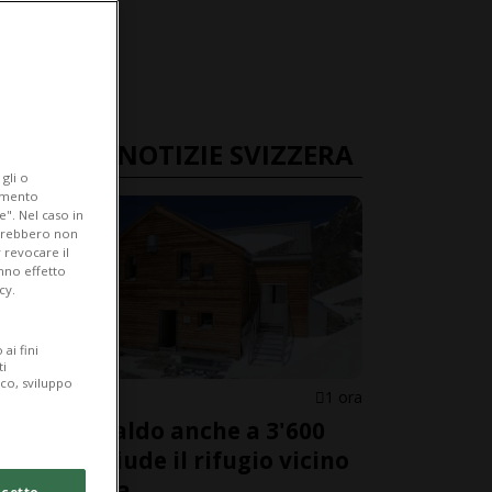
ULTIME NOTIZIE SVIZZERA
gli o
iamento
e". Nel caso in
potrebbero non
 revocare il
anno effetto
cy.
ai fini
ti
ico, sviluppo
GRIGIONI
1 ora
Troppo caldo anche a 3'600
metri: chiude il rifugio vicino
al Bernina
cetto