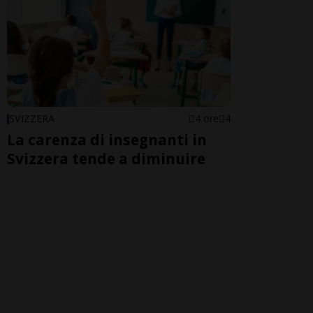
SVIZZERA
4 ore
4
La carenza di insegnanti in
Svizzera tende a diminuire