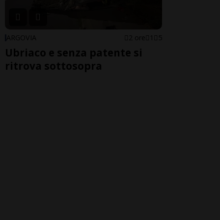
ARGOVIA
2 ore
1
5
Ubriaco e senza patente si
ritrova sottosopra