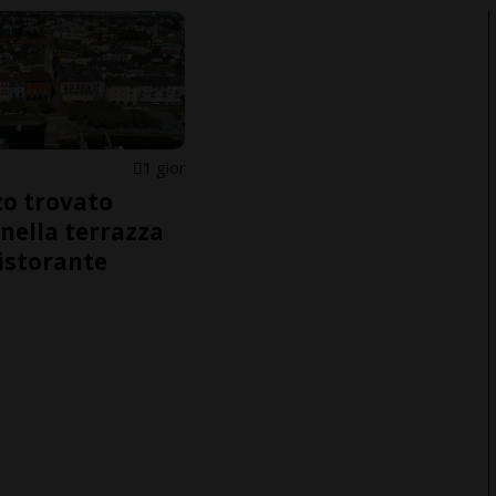
1 gior
o trovato
nella terrazza
ristorante