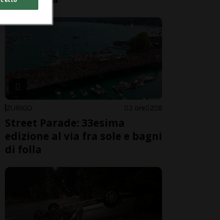
ZURIGO
2 ore
2
8
Street Parade: 33esima
edizione al via fra sole e bagni
di folla