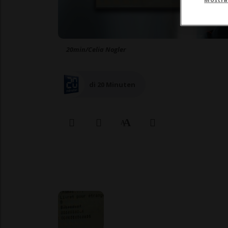
20min/Celia Nogler
di 20 Minuten