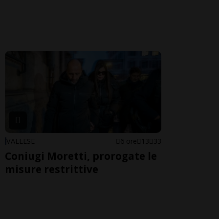
VALLESE
6 ore
13
33
Coniugi Moretti, prorogate le
misure restrittive