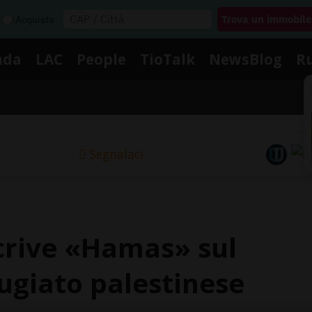
Acquista
nda
LAC
People
TioTalk
NewsBlog
R
Segnalaci
scrive «Hamas» sul
fugiato palestinese