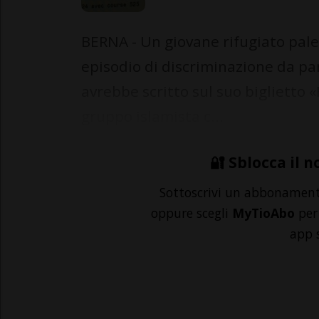
BERNA - Un giovane rifugiato pale
episodio di discriminazione da par
avrebbe scritto sul suo biglietto
gruppo islamista c...
🔐 Sblocca il n
Sottoscrivi un abbonamen
oppure scegli
MyTioAbo
per 
app 