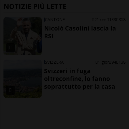
NOTIZIE PIÙ LETTE
CANTONE
21 ore
133
358
Nicolò Casolini lascia la
RSI
SVIZZERA
1 gior
94
138
Svizzeri in fuga
oltreconfine, lo fanno
soprattutto per la casa