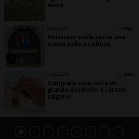
danni
SVIZZERA
1 ora
1
Swisscom vuole aprire una
nuova sede a Lisbona
SVIZZERA
1 ora
2
Comprare casa resta un
grande desiderio. E i prezzi
salgono