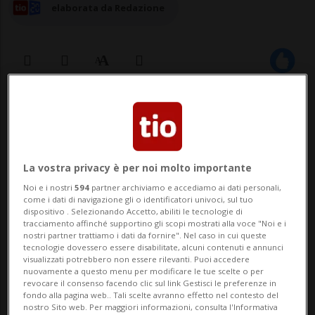
elaborata da Redazione
06 ago 2025 - 21:13
Aggiornamento 07 ago 2025 - 11:26
La vostra privacy è per noi molto importante
BERNA - Seconda vincita milionaria in
Noi e i nostri
594
partner archiviamo e accediamo ai dati personali,
pochissimi giorni in Svizzera. Dopo il
come i dati di navigazione gli o identificatori univoci, sul tuo
dispositivo . Selezionando Accetto, abiliti le tecnologie di
milione tondo tondo vinto sabato scorso,
tracciamento affinché supportino gli scopi mostrati alla voce "Noi e i
nostri partner trattiamo i dati da fornire". Nel caso in cui queste
oggi un giocatore o una giocatrice si è
tecnologie dovessero essere disabilitate, alcuni contenuti e annunci
visualizzati potrebbero non essere rilevanti. Puoi accedere
aggiudicato/a 1,4 milioni azzeccando i sei
nuovamente a questo menu per modificare le tue scelte o per
revocare il consenso facendo clic sul link Gestisci le preferenze in
numeri del Joker. I numeri vincenti sono
fondo alla pagina web.. Tali scelte avranno effetto nel contesto del
nostro Sito web. Per maggiori informazioni, consulta l'Informativa