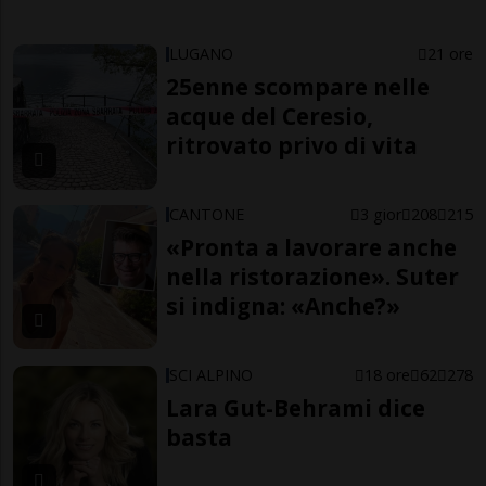
LUGANO
21 ore
25enne scompare nelle
acque del Ceresio,
ritrovato privo di vita
CANTONE
3 gior
208
215
«Pronta a lavorare anche
nella ristorazione». Suter
si indigna: «Anche?»
SCI ALPINO
18 ore
62
278
Lara Gut-Behrami dice
basta