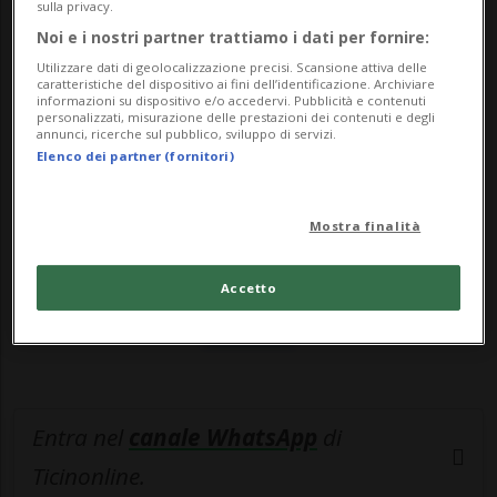
stati 7...
sulla privacy.
Noi e i nostri partner trattiamo i dati per fornire:
Utilizzare dati di geolocalizzazione precisi. Scansione attiva delle
🔐 Sblocca il nostro archivio
caratteristiche del dispositivo ai fini dell’identificazione. Archiviare
informazioni su dispositivo e/o accedervi. Pubblicità e contenuti
esclusivo!
personalizzati, misurazione delle prestazioni dei contenuti e degli
annunci, ricerche sul pubblico, sviluppo di servizi.
Elenco dei partner (fornitori)
Sottoscrivi un abbonamento
Archivio
per
leggere questo articolo, oppure scegli
Mostra finalità
MyTioAbo
per accedere all'archivio e
navigare su sito e app senza pubblicità.
Accetto
ACCEDI
Entra nel
canale WhatsApp
di
Ticinonline.