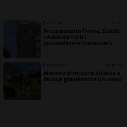
SVIZZERA
32 min
Procedimento Finma, Zurich:
«Adottati tutti i
provvedimenti necessari»
SAN GALLO
41 min
4
Mandria di mucche attacca e
ferisce gravemente un uomo