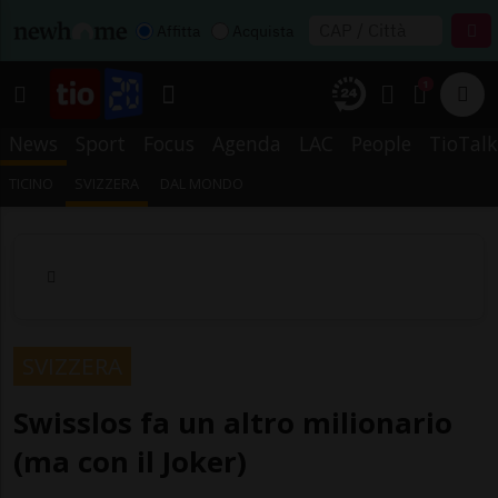
Affitta
Acquista
1
News
Sport
Focus
Agenda
LAC
People
TioTalk
TICINO
SVIZZERA
DAL MONDO
SVIZZERA
Swisslos fa un altro milionario
(ma con il Joker)