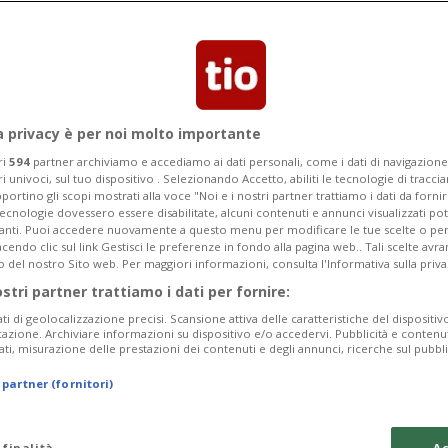
o danni materiali
a privacy è per noi molto importante
ri
594
partner archiviamo e accediamo ai dati personali, come i dati di navigazione 
ri univoci, sul tuo dispositivo . Selezionando Accetto, abiliti le tecnologie di tracc
portino gli scopi mostrati alla voce "Noi e i nostri partner trattiamo i dati da fornir
tecnologie dovessero essere disabilitate, alcuni contenuti e annunci visualizzati 
vanti. Puoi accedere nuovamente a questo menu per modificare le tue scelte o per
endo clic sul link Gestisci le preferenze in fondo alla pagina web.. Tali scelte avr
o del nostro Sito web. Per maggiori informazioni, consulta l'Informativa sulla priva
ostri partner trattiamo i dati per fornire:
ati di geolocalizzazione precisi. Scansione attiva delle caratteristiche del dispositivo 
icazione. Archiviare informazioni su dispositivo e/o accedervi. Pubblicità e contenu
ati, misurazione delle prestazioni dei contenuti e degli annunci, ricerche sul pubbl
 partner (fornitori)
 finalità
Ac