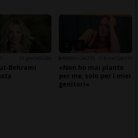
NO
1 gior
65
286
ARBEDO-CASTIONE
19 ore
24
159
ut-Behrami
«Non ho mai pianto
asta
per me, solo per i miei
genitori»