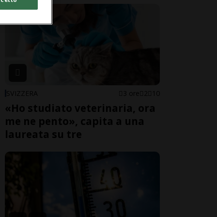
SVIZZERA
3 ore
2
10
«Ho studiato veterinaria, ora
me ne pento», capita a una
laureata su tre