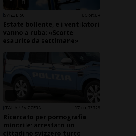
SVIZZERA
6 ore
4
Estate bollente, e i ventilatori
vanno a ruba: «Scorte
esaurite da settimane»
ITALIA / SVIZZERA
7 ore
3
23
Ricercato per pornografia
minorile: arrestato un
cittadino svizzero-turco