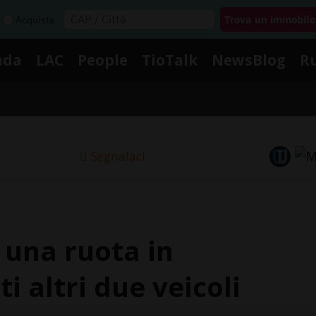
Acquista
nda
LAC
People
TioTalk
NewsBlog
R
Segnalaci
una ruota in
i altri due veicoli