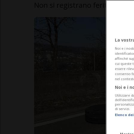
Non si registrano feriti ma sol
La vostr
Noi e i nost
identificato
affinché sup
cui queste 
essere rile
consenso fac
nel contest
Noi e i n
Utilizzare d
dell’identif
personalizz
di servizi.
Elenco dei
Mostra