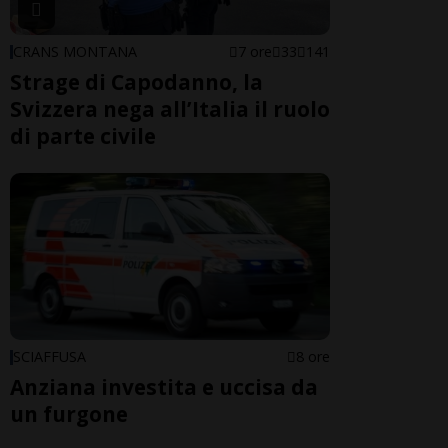
CRANS MONTANA
7 ore
33
141
Strage di Capodanno, la
Svizzera nega all’Italia il ruolo
di parte civile
SCIAFFUSA
8 ore
Anziana investita e uccisa da
un furgone