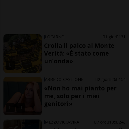
LOCARNO
1 gior
131
Crolla il palco al Monte
Verità: «È stato come
un'onda»
ARBEDO-CASTIONE
2 gior
26
154
«Non ho mai pianto per
me, solo per i miei
genitori»
MEZZOVICO-VIRA
7 ore
105
243