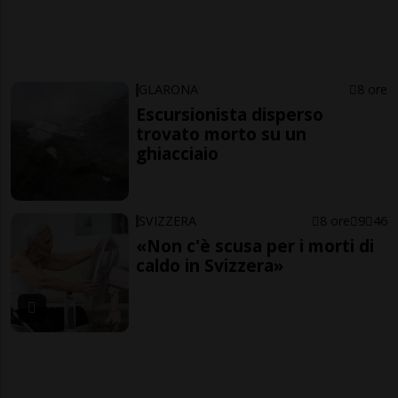
GLARONA
8 ore
Escursionista disperso
trovato morto su un
ghiacciaio
SVIZZERA
8 ore
9
46
«Non c'è scusa per i morti di
caldo in Svizzera»