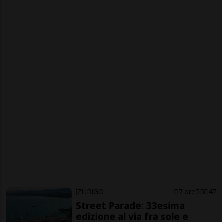
ZURIGO
7 ore
5
47
Street Parade: 33esima
edizione al via fra sole e