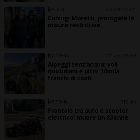
VALLESE
12 ore
15
41
Coniugi Moretti, prorogate le
misure restrittive
SVIZZERA
12 ore
19
37
Alpeggi senz’acqua: voli
quotidiani e oltre 10mila
franchi di costi
ARGOVIA
12 ore
Frontale tra auto e scooter
elettrico: muore un 83enne