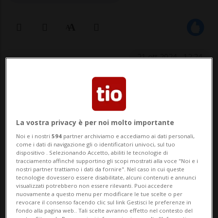
21 ott 2024 - 12:24
La vostra privacy è per noi molto importante
Noi e i nostri
594
partner archiviamo e accediamo ai dati personali,
come i dati di navigazione gli o identificatori univoci, sul tuo
BERNA - Circa 500 persone si sono riunite
dispositivo . Selezionando Accetto, abiliti le tecnologie di
tracciamento affinché supportino gli scopi mostrati alla voce "Noi e i
oggi sulla Piazza federale di Berna per
nostri partner trattiamo i dati da fornire". Nel caso in cui queste
tecnologie dovessero essere disabilitate, alcuni contenuti e annunci
protestare contro i tagli previsti dalla
visualizzati potrebbero non essere rilevanti. Puoi accedere
nuovamente a questo menu per modificare le tue scelte o per
Stahl Gerlafingen. Chiedono una rinuncia a
revocare il consenso facendo clic sul link Gestisci le preferenze in
fondo alla pagina web.. Tali scelte avranno effetto nel contesto del