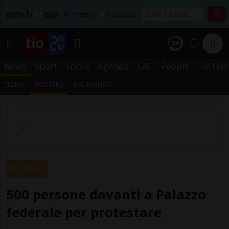
Affitta
Acquista
News
Sport
Focus
Agenda
LAC
People
TioTalk
TICINO
SVIZZERA
DAL MONDO
BERNA
500 persone davanti a Palazzo
federale per protestare