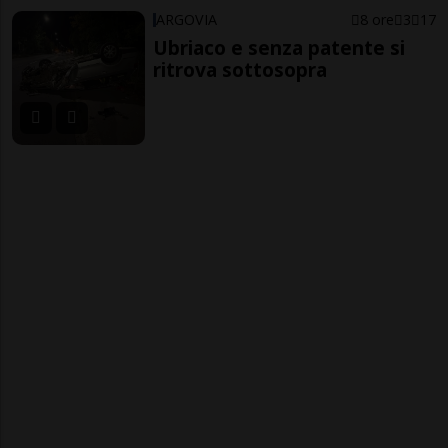
ARGOVIA
8 ore
3
17
Ubriaco e senza patente si
ritrova sottosopra