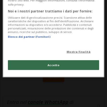
nostro Sito web. Per maggiori informazioni, consulta l'Informativa
ulteriori licenziamenti e la conservazione
sulla privacy.
dell'acciaieria."Salvate questi posti di ...
Noi e i nostri partner trattiamo i dati per fornire:
Utilizzare dati di geolocalizzazione precisi. Scansione attiva delle
caratteristiche del dispositivo ai fini dell’identificazione. Archiviare
🔐 Sblocca il nostro archivio
informazioni su dispositivo e/o accedervi. Pubblicità e contenuti
personalizzati, misurazione delle prestazioni dei contenuti e degli
annunci, ricerche sul pubblico, sviluppo di servizi.
esclusivo!
Elenco dei partner (fornitori)
Sottoscrivi un abbonamento
Archivio
per
leggere questo articolo, oppure scegli
Mostra finalità
MyTioAbo
per accedere all'archivio e
navigare su sito e app senza pubblicità.
Accetto
ACCEDI
Entra nel
canale WhatsApp
di