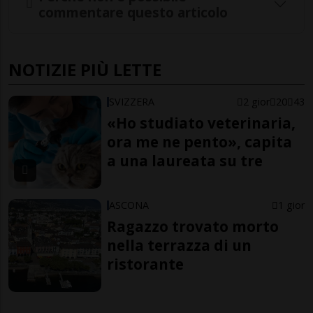
commentare questo articolo
NOTIZIE PIÙ LETTE
SVIZZERA
2 gior
20
43
«Ho studiato veterinaria,
ora me ne pento», capita
a una laureata su tre
ASCONA
1 gior
Ragazzo trovato morto
nella terrazza di un
ristorante