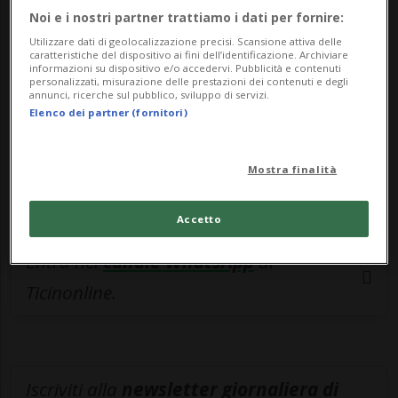
esclusivo!
Noi e i nostri partner trattiamo i dati per fornire:
Utilizzare dati di geolocalizzazione precisi. Scansione attiva delle
Sottoscrivi un abbonamento
Archivio
per
caratteristiche del dispositivo ai fini dell’identificazione. Archiviare
informazioni su dispositivo e/o accedervi. Pubblicità e contenuti
leggere questo articolo, oppure scegli
personalizzati, misurazione delle prestazioni dei contenuti e degli
MyTioAbo
per accedere all'archivio e
annunci, ricerche sul pubblico, sviluppo di servizi.
Elenco dei partner (fornitori)
navigare su sito e app senza pubblicità.
Mostra finalità
ACCEDI
Accetto
Entra nel
canale WhatsApp
di
Ticinonline.
Iscriviti alla
newsletter giornaliera di