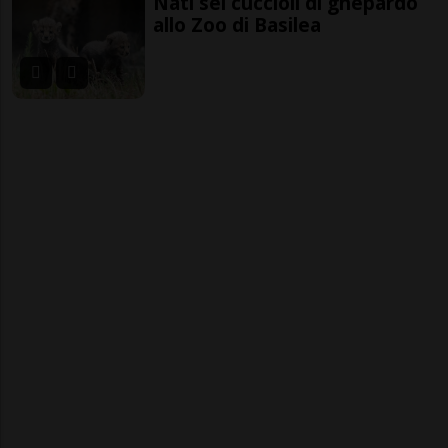
Nati sei cuccioli di ghepardo
allo Zoo di Basilea