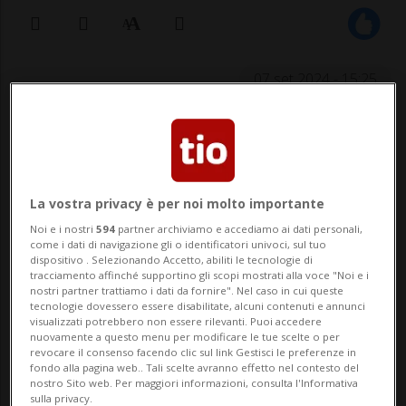
07 set 2024 - 15:25
FORCH - Un ciclista di 78 anni ha riportato
gravi ferite in un incidente avvenuto
venerdì pomeriggio nel villaggio di Forch,
La vostra privacy è per noi molto importante
che fa parte del Comune di Küsnacht. Poco
Noi e i nostri
594
partner archiviamo e accediamo ai dati personali,
come i dati di navigazione gli o identificatori univoci, sul tuo
prima delle 14:00 l'uomo stava
dispositivo . Selezionando Accetto, abiliti le tecnologie di
tracciamento affinché supportino gli scopi mostrati alla voce "Noi e i
percorrendo la Kaltensteinstrasse in
nostri partner trattiamo i dati da fornire". Nel caso in cui queste
tecnologie dovessero essere disabilitate, alcuni contenuti e annunci
direzione di ...
visualizzati potrebbero non essere rilevanti. Puoi accedere
nuovamente a questo menu per modificare le tue scelte o per
revocare il consenso facendo clic sul link Gestisci le preferenze in
fondo alla pagina web.. Tali scelte avranno effetto nel contesto del
🔐 Sblocca il nostro archivio
nostro Sito web. Per maggiori informazioni, consulta l'Informativa
sulla privacy.