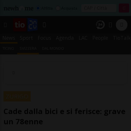
Affitta
Acquista
News
Sport
Focus
Agenda
LAC
People
TioTalk
TICINO
SVIZZERA
DAL MONDO
ZURIGO
Cade dalla bici e si ferisce: grave
un 78enne