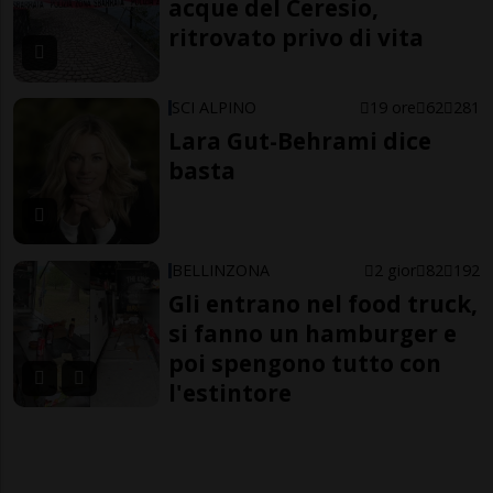
acque del Ceresio,
ritrovato privo di vita
SCI ALPINO
19 ore
62
281
Lara Gut-Behrami dice
basta
BELLINZONA
2 gior
82
192
Gli entrano nel food truck,
si fanno un hamburger e
poi spengono tutto con
l'estintore