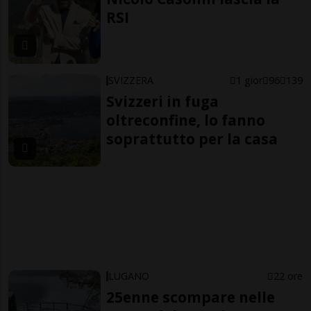
RSI
SVIZZERA
1 gior
96
139
Svizzeri in fuga
oltreconfine, lo fanno
soprattutto per la casa
LUGANO
22 ore
25enne scompare nelle