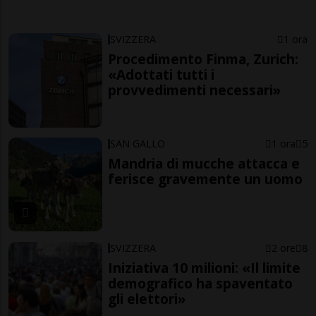
SVIZZERA
1 ora
Procedimento Finma, Zurich:
«Adottati tutti i
provvedimenti necessari»
SAN GALLO
1 ora
5
Mandria di mucche attacca e
ferisce gravemente un uomo
SVIZZERA
2 ore
8
Iniziativa 10 milioni: «Il limite
demografico ha spaventato
gli elettori»