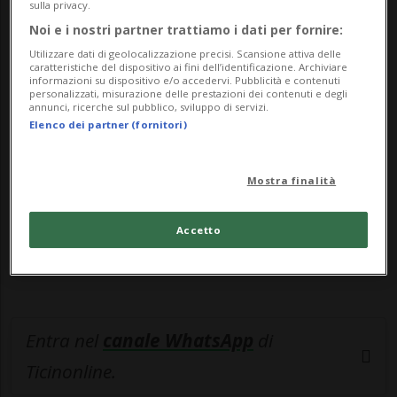
12,5 milioni di fra...
sulla privacy.
Noi e i nostri partner trattiamo i dati per fornire:
🔐 Sblocca il nostro archivio
Utilizzare dati di geolocalizzazione precisi. Scansione attiva delle
caratteristiche del dispositivo ai fini dell’identificazione. Archiviare
informazioni su dispositivo e/o accedervi. Pubblicità e contenuti
esclusivo!
personalizzati, misurazione delle prestazioni dei contenuti e degli
annunci, ricerche sul pubblico, sviluppo di servizi.
Sottoscrivi un abbonamento
Archivio
per
Elenco dei partner (fornitori)
leggere questo articolo, oppure scegli
MyTioAbo
per accedere all'archivio e
Mostra finalità
navigare su sito e app senza pubblicità.
Accetto
ACCEDI
Entra nel
canale WhatsApp
di
Ticinonline.