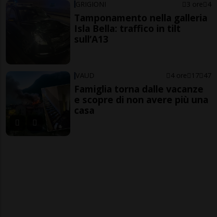
GRIGIONI
3 ore
4
Tamponamento nella galleria
Isla Bella: traffico in tilt
sull’A13
VAUD
4 ore
17
47
Famiglia torna dalle vacanze
e scopre di non avere più una
casa