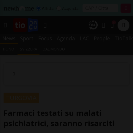
Affitta
Acquista
1
News
Sport
Focus
Agenda
LAC
People
TioTalk
TICINO
SVIZZERA
DAL MONDO
TURGOVIA
Farmaci testati su malati
psichiatrici, saranno risarciti