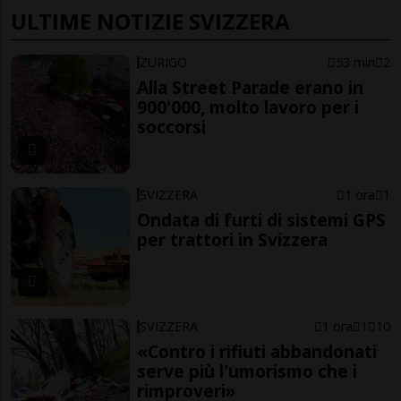
ULTIME NOTIZIE SVIZZERA
ZURIGO
53 min
2
Alla Street Parade erano in
900'000, molto lavoro per i
soccorsi
SVIZZERA
1 ora
1
Ondata di furti di sistemi GPS
per trattori in Svizzera
SVIZZERA
1 ora
1
10
«Contro i rifiuti abbandonati
serve più l'umorismo che i
rimproveri»