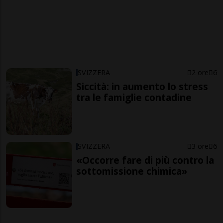
SVIZZERA
2 ore
6
Siccità: in aumento lo stress
tra le famiglie contadine
SVIZZERA
3 ore
6
«Occorre fare di più contro la
sottomissione chimica»