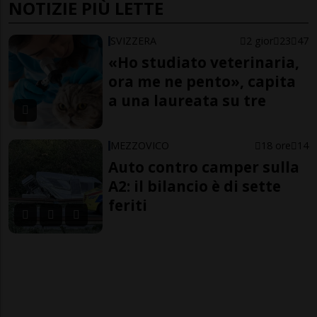
NOTIZIE PIÙ LETTE
SVIZZERA
2 gior
23
47
«Ho studiato veterinaria,
ora me ne pento», capita
a una laureata su tre
MEZZOVICO
18 ore
14
Auto contro camper sulla
A2: il bilancio è di sette
feriti