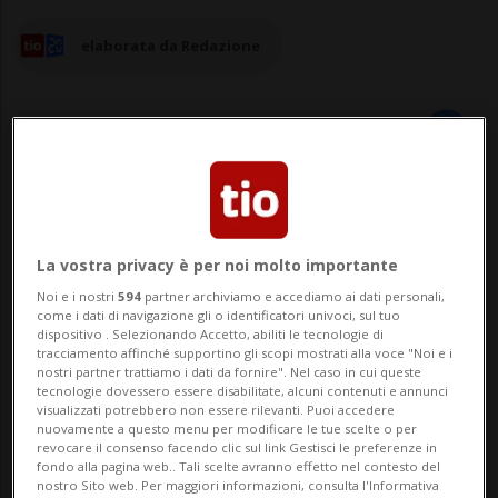
elaborata da Redazione
05 giu 2024 - 18:00
FRAUENFELD - Il cantone di Turgovia
La vostra privacy è per noi molto importante
Noi e i nostri
594
partner archiviamo e accediamo ai dati personali,
risarcirà le circa 500 vittime dei test con
come i dati di navigazione gli o identificatori univoci, sul tuo
dispositivo . Selezionando Accetto, abiliti le tecnologie di
farmaci effettuati tra il 1940 e il 1980
tracciamento affinché supportino gli scopi mostrati alla voce "Noi e i
nostri partner trattiamo i dati da fornire". Nel caso in cui queste
presso la clinica psichiatrica di
tecnologie dovessero essere disabilitate, alcuni contenuti e annunci
visualizzati potrebbero non essere rilevanti. Puoi accedere
Münsterlingen (TG). Il Parlamento
nuovamente a questo menu per modificare le tue scelte o per
revocare il consenso facendo clic sul link Gestisci le preferenze in
cantonale ha approvato un contributo di
fondo alla pagina web.. Tali scelte avranno effetto nel contesto del
nostro Sito web. Per maggiori informazioni, consulta l'Informativa