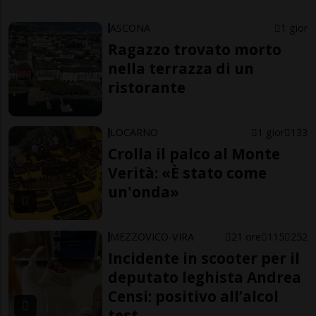
ASCONA
1 gior
Ragazzo trovato morto
nella terrazza di un
ristorante
LOCARNO
1 gior
133
Crolla il palco al Monte
Verità: «È stato come
un'onda»
MEZZOVICO-VIRA
21 ore
115
252
Incidente in scooter per il
deputato leghista Andrea
Censi: positivo all’alcol
test