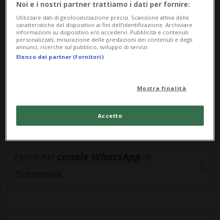
🔐 Sblocca il nostro archivio
Noi e i nostri partner trattiamo i dati per fornire:
esclusivo!
Utilizzare dati di geolocalizzazione precisi. Scansione attiva delle
caratteristiche del dispositivo ai fini dell’identificazione. Archiviare
informazioni su dispositivo e/o accedervi. Pubblicità e contenuti
Sottoscrivi un abbonamento
Archivio
per
personalizzati, misurazione delle prestazioni dei contenuti e degli
annunci, ricerche sul pubblico, sviluppo di servizi.
leggere questo articolo, oppure scegli
Elenco dei partner (fornitori)
MyTioAbo
per accedere all'archivio e
navigare su sito e app senza pubblicità.
Mostra finalità
ACCEDI
Accetto
Entra nel
canale WhatsApp
di
Ticinonline.