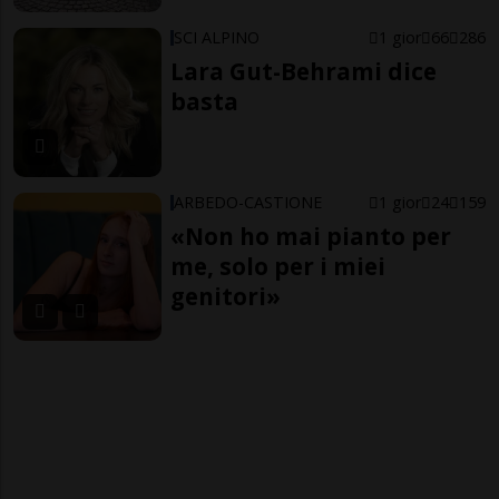
SCI ALPINO
1 gior
66
286
Lara Gut-Behrami dice
basta
ARBEDO-CASTIONE
1 gior
24
159
«Non ho mai pianto per
me, solo per i miei
genitori»