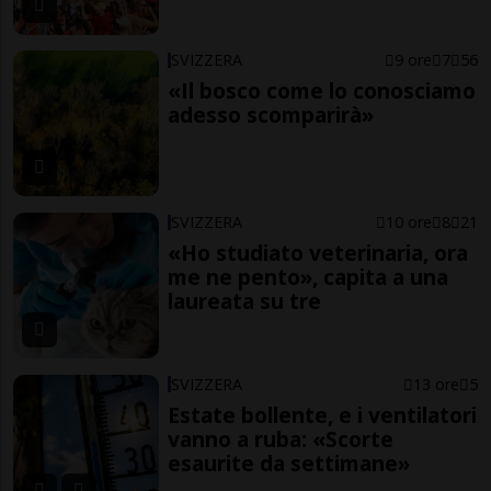
SVIZZERA
9 ore
7
56
«Il bosco come lo conosciamo
adesso scomparirà»
SVIZZERA
10 ore
8
21
«Ho studiato veterinaria, ora
me ne pento», capita a una
laureata su tre
SVIZZERA
13 ore
5
Estate bollente, e i ventilatori
vanno a ruba: «Scorte
esaurite da settimane»