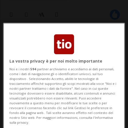
18 dic 2023 - 08:17
ZERMATT - Gli impianti sciistici hanno
finalmente riaperto i battenti e per Air
La vostra privacy è per noi molto importante
Zermatt significa più lavoro. Solo
Noi e i nostri
594
partner archiviamo e accediamo ai dati personali,
come i dati di navigazione gli o identificatori univoci, sul tuo
nell'ultimo fine settimana, nell'Alto
dispositivo . Selezionando Accetto, abiliti le tecnologie di
tracciamento affinché supportino gli scopi mostrati alla voce "Noi e i
Vallese, sono state diverse le chiamate per
nostri partner trattiamo i dati da fornire". Nel caso in cui queste
tecnologie dovessero essere disabilitate, alcuni contenuti e annunci
cui le squadre di soccorso sono dovute
visualizzati potrebbero non essere rilevanti. Puoi accedere
nuovamente a questo menu per modificare le tue scelte o per
intervenire, ...
revocare il consenso facendo clic sul link Gestisci le preferenze in
fondo alla pagina web.. Tali scelte avranno effetto nel contesto del
nostro Sito web. Per maggiori informazioni, consulta l'Informativa
sulla privacy.