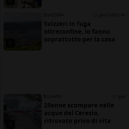
SVIZZERA
1 gior
100
141
Svizzeri in fuga
oltreconfine, lo fanno
soprattutto per la casa
LUGANO
1 gior
25enne scompare nelle
acque del Ceresio,
ritrovato privo di vita