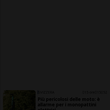
SVIZZERA
15 ore
15
52
Più pericolosi delle moto: è
allarme per i monopattini
elettrici