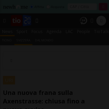
Affitta
Acquista
News
Sport
Focus
Agenda
LAC
People
TioTalk
TICINO
SVIZZERA
DAL MONDO
URI
Una nuova frana sulla
Axenstrasse: chiusa fino a