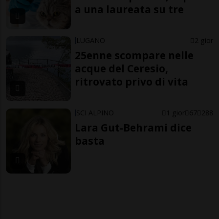
a una laureata su tre
LUGANO
2 gior
25enne scompare nelle
acque del Ceresio,
ritrovato privo di vita
SCI ALPINO
1 gior
67
288
Lara Gut-Behrami dice
basta