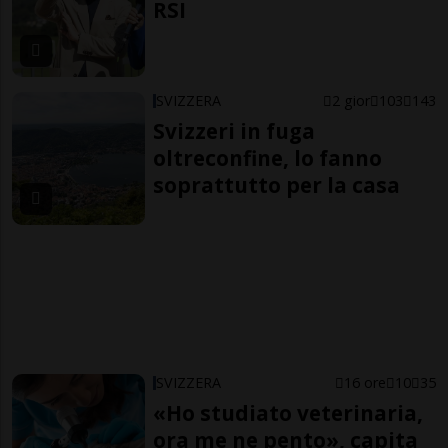
RSI
SVIZZERA
2 gior
103
143
Svizzeri in fuga
oltreconfine, lo fanno
soprattutto per la casa
SVIZZERA
16 ore
10
35
«Ho studiato veterinaria,
ora me ne pento», capita