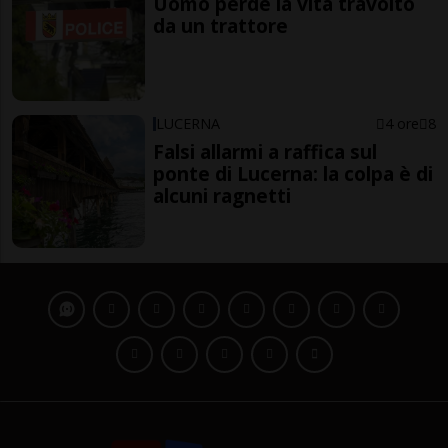
Uomo perde la vita travolto
da un trattore
LUCERNA
4 ore
8
Falsi allarmi a raffica sul
ponte di Lucerna: la colpa è di
alcuni ragnetti