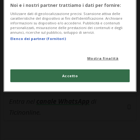
🔐 Sblocca il nostro archivio
Noi e i nostri partner trattiamo i dati per fornire:
esclusivo!
Utilizzare dati di geolocalizzazione precisi. Scansione attiva delle
caratteristiche del dispositivo ai fini dell’identificazione. Archiviare
informazioni su dispositivo e/o accedervi. Pubblicità e contenuti
Sottoscrivi un abbonamento
Archivio
per
personalizzati, misurazione delle prestazioni dei contenuti e degli
annunci, ricerche sul pubblico, sviluppo di servizi.
leggere questo articolo, oppure scegli
Elenco dei partner (fornitori)
MyTioAbo
per accedere all'archivio e
navigare su sito e app senza pubblicità.
Mostra finalità
ACCEDI
Accetto
Entra nel
canale WhatsApp
di
Ticinonline.