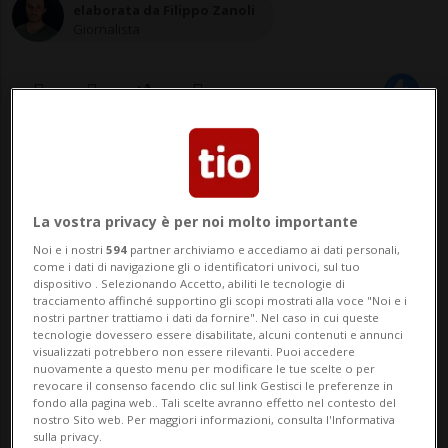
elaborata da Filippo Zanoli
Giornalista
09 giu 2020 - 07:26
FLÜELEN - Dopo l'ennesima frana, caduta
La vostra privacy è per noi molto importante
ieri sera, è di nuovo chiusa la Axenstrasse
Noi e i nostri
594
partner archiviamo e accediamo ai dati personali,
come i dati di navigazione gli o identificatori univoci, sul tuo
tra Flüelen e Sisikon, nel canton Uri.
dispositivo . Selezionando Accetto, abiliti le tecnologie di
tracciamento affinché supportino gli scopi mostrati alla voce "Noi e i
Secondo i primi accertamenti, nessuno è
nostri partner trattiamo i dati da fornire". Nel caso in cui queste
tecnologie dovessero essere disabilitate, alcuni contenuti e annunci
rimasto ferito. I massi sono caduti poco
visualizzati potrebbero non essere rilevanti. Puoi accedere
nuovamente a questo menu per modificare le tue scelte o per
dopo le 22.00 nella zona d...
revocare il consenso facendo clic sul link Gestisci le preferenze in
fondo alla pagina web.. Tali scelte avranno effetto nel contesto del
nostro Sito web. Per maggiori informazioni, consulta l'Informativa
sulla privacy.