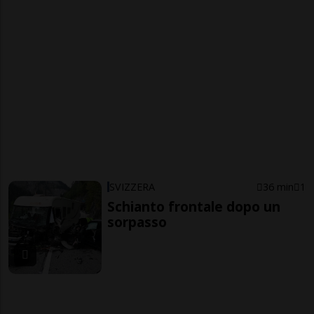
SVIZZERA
36 min
1
Schianto frontale dopo un
sorpasso