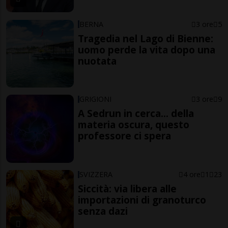
BERNA
3 ore
5
Tragedia nel Lago di Bienne:
uomo perde la vita dopo una
nuotata
GRIGIONI
3 ore
9
A Sedrun in cerca... della
materia oscura, questo
professore ci spera
SVIZZERA
4 ore
1
23
Siccità: via libera alle
importazioni di granoturco
senza dazi