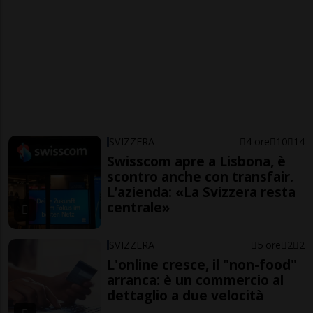
SVIZZERA
4 ore
10
14
Swisscom apre a Lisbona, è
scontro anche con transfair.
L’azienda: «La Svizzera resta
centrale»
SVIZZERA
5 ore
2
2
L'online cresce, il "non-food"
arranca: è un commercio al
dettaglio a due velocità