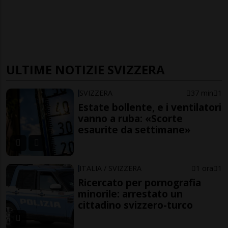
ULTIME NOTIZIE SVIZZERA
SVIZZERA
37 min
1
Estate bollente, e i ventilatori
vanno a ruba: «Scorte
esaurite da settimane»
ITALIA / SVIZZERA
1 ora
1
Ricercato per pornografia
minorile: arrestato un
cittadino svizzero-turco