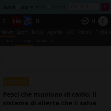
Affitta
Acquista
News
Sport
Focus
Agenda
LAC
People
TioTalk
TICINO
SVIZZERA
DAL MONDO
SVIZZERA
Pesci che muoiono di caldo: il
sistema di allerta che li salva