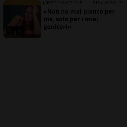
ARBEDO-CASTIONE
13 ore
24
154
«Non ho mai pianto per
me, solo per i miei
genitori»