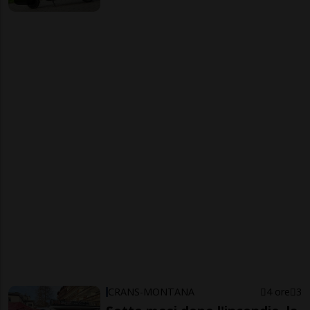
CRANS-MONTANA
4 ore
3