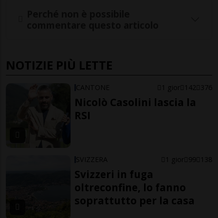
Perché non è possibile
commentare questo articolo
NOTIZIE PIÙ LETTE
CANTONE
1 gior
142
376
Nicolò Casolini lascia la
RSI
SVIZZERA
1 gior
99
138
Svizzeri in fuga
oltreconfine, lo fanno
soprattutto per la casa