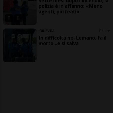
Sette mesi dopo l'incendio, la
polizia è in affanno: «Meno
agenti, più reati»
GINEVRA
4 ore
In difficoltà nel Lemano, fa il
morto...e si salva