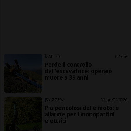
VALLESE
2 ore
Perde il controllo
dell'escavatrice: operaio
muore a 39 anni
SVIZZERA
3 ore
10
26
Più pericolosi delle moto: è
allarme per i monopattini
elettrici