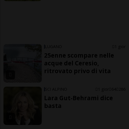
LUGANO
1 gior
25enne scompare nelle
acque del Ceresio,
ritrovato privo di vita
SCI ALPINO
1 gior
64
286
Lara Gut-Behrami dice
basta