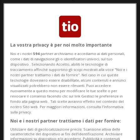
stress da calore - fino a tre settimane in
anticipo.
Il sistema valuta il rischio futuro per le
popolazioni ittiche in oltre 50 località in
La vostra privacy è per noi molto importante
Noi e i nostri
594
partner archiviamo e accediamo ai dati personali,
Svizzera, come ha comunicato oggi
come i dati di navigazione gli o identificatori univoci, sul tuo
dispositivo . Selezionando Accetto, abiliti le tecnologie di
l'Istituto federale di ricerca per la foresta,
tracciamento affinché supportino gli scopi mostrati alla voce "Noi e i
nostri partner trattiamo i dati da fornire". Nel caso in cui queste
la neve e il paesaggio(WSL). Infatti, quando
tecnologie dovessero essere disabilitate, alcuni contenuti e annunci
visualizzati potrebbero non essere rilevanti. Puoi accedere
i fiumi svizzeri in estate diventano caldi, la
nuovamente a questo menu per modificare le tue scelte o per
revocare il consenso facendo clic sul link Gestisci le preferenze in
situazione si fa difficile per i pesci. I pesci,
fondo alla pagina web.. Tali scelte avranno effetto nel contesto del
nostro Sito web. Per maggiori informazioni, consulta l'Informativa
essendo animali a sangue freddo,
sulla privacy.
Noi e i nostri partner trattiamo i dati per fornire:
dipendono dalla temperatura
Utilizzare dati di geolocalizzazione precisi. Scansione attiva delle
dell'ambiente. Se questa aumenta, vanno
caratteristiche del dispositivo ai fini dell’identificazione. Archiviare
informazioni su dispositivo e/o accedervi. Pubblicità e contenuti