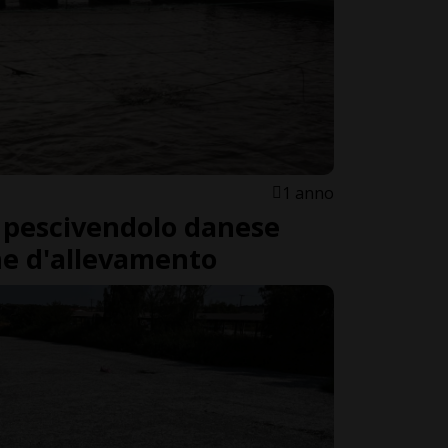
1 anno
l pescivendolo danese
ne d'allevamento