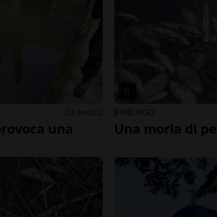
3 mesi
2
FRIBURGO
provoca una
Una moria di pe