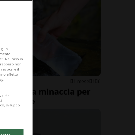
gli o
iamento
e". Nel caso in
potrebbero non
 revocare il
anno effetto
cy.
1 mese
1
6
date: una minaccia per
ai fini
 potabile
ti
ico, sviluppo
cetto