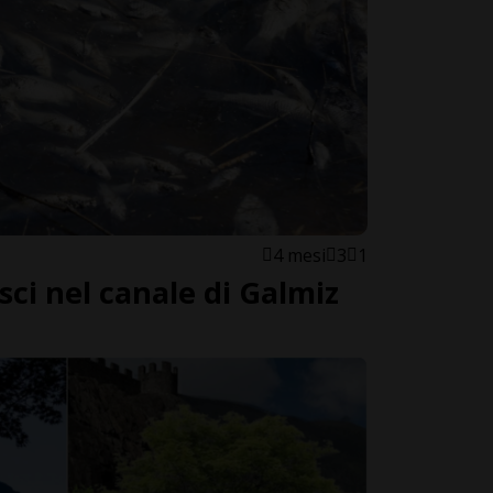
4 mesi
3
1
sci nel canale di Galmiz