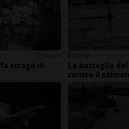
1 anno
3
SVIZZERA
fa strage di
La battaglia de
contro il salmo