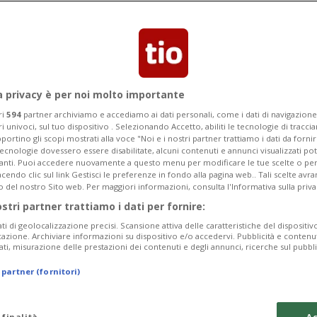
a privacy è per noi molto importante
ri
594
partner archiviamo e accediamo ai dati personali, come i dati di navigazione 
ri univoci, sul tuo dispositivo . Selezionando Accetto, abiliti le tecnologie di tracc
portino gli scopi mostrati alla voce "Noi e i nostri partner trattiamo i dati da fornir
tecnologie dovessero essere disabilitate, alcuni contenuti e annunci visualizzati 
vanti. Puoi accedere nuovamente a questo menu per modificare le tue scelte o per
endo clic sul link Gestisci le preferenze in fondo alla pagina web.. Tali scelte avr
o del nostro Sito web. Per maggiori informazioni, consulta l'Informativa sulla priva
1 sett
10
41
SVIZZERA
ostri partner trattiamo i dati per fornire:
er pesci, ecco
Acque surriscal
ati di geolocalizzazione precisi. Scansione attiva delle caratteristiche del dispositivo 
animali e acqua
icazione. Archiviare informazioni su dispositivo e/o accedervi. Pubblicità e contenu
ati, misurazione delle prestazioni dei contenuti e degli annunci, ricerche sul pubbl
 partner (fornitori)
 finalità
Ac