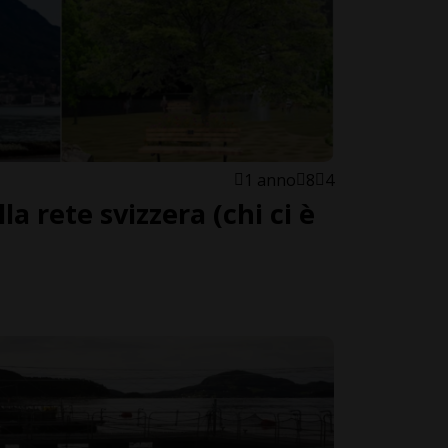
1 anno
8
4
la rete svizzera (chi ci è