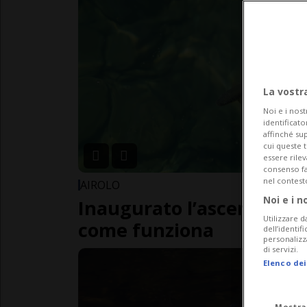
La vostr
Noi e i nost
identificato
affinché sup
cui queste 
essere rile
consenso fac
nel contest
AIROLO
Noi e i n
Inaugurato l’ascensore p
Utilizzare d
come funziona
dell’identif
personalizz
di servizi.
Elenco dei
Mostra