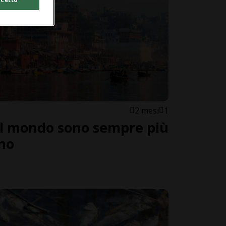
2 mesi
1
o il mondo sono sempre più
eno