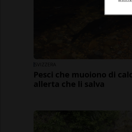
SVIZZERA
Pesci che muoiono di cald
allerta che li salva