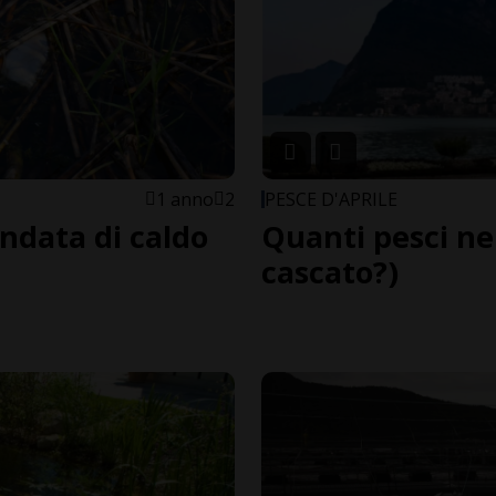
1 anno
2
PESCE D'APRILE
ondata di caldo
Quanti pesci nel
cascato?)