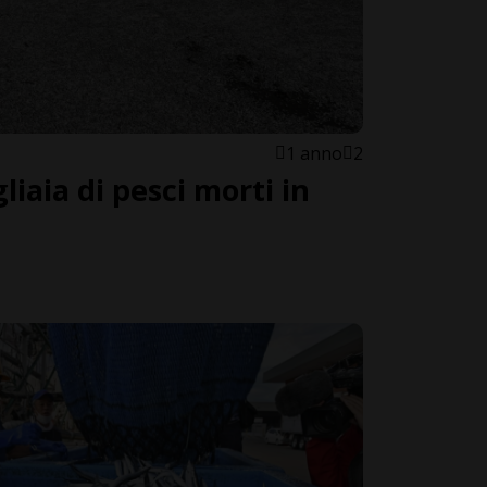
1 anno
2
liaia di pesci morti in