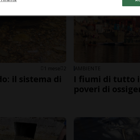
1 mese
2
AMBIENTE
o: il sistema di
I fiumi di tutt
poveri di ossig