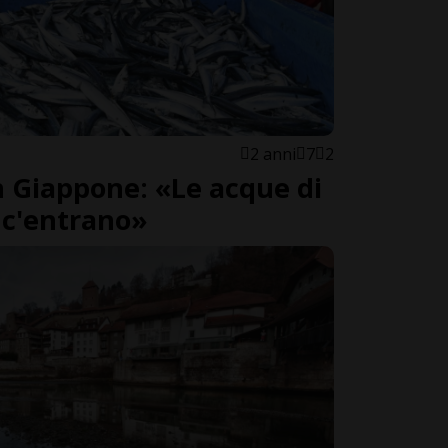
2 anni
7
2
in Giappone: «Le acque di
c'entrano»