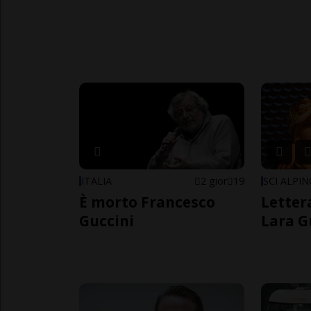
ITALIA
2 gior
19
SCI ALPI
È morto Francesco
Letter
Guccini
Lara G