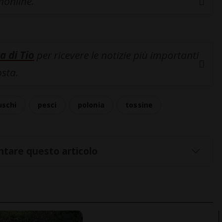
inonline.
a di Tio
per ricevere le notizie più importanti
osta.
uschi
pesci
polonia
tossine
tare questo articolo