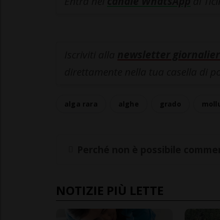
Entra nel
canale WhatsApp
di Tic
Iscriviti alla
newsletter giornalier
direttamente nella tua casella di p
alga rara
alghe
grado
moll
Perché non è possibile commen
NOTIZIE PIÙ LETTE