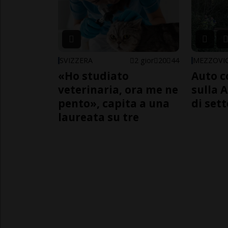
SVIZZERA
2 gior
20
44
MEZZOVI
«Ho studiato
Auto c
veterinaria, ora me ne
sulla A
pento», capita a una
di sett
laureata su tre