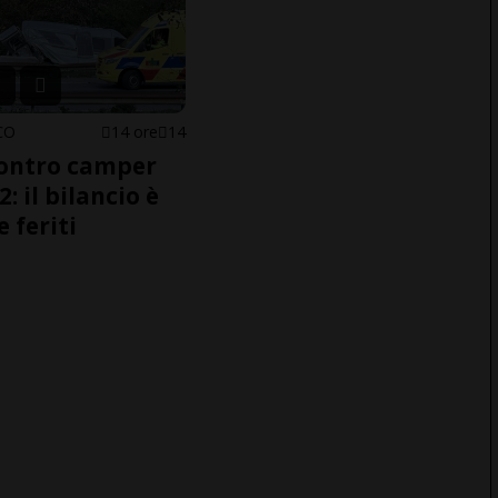
CO
14 ore
14
ontro camper
2: il bilancio è
e feriti