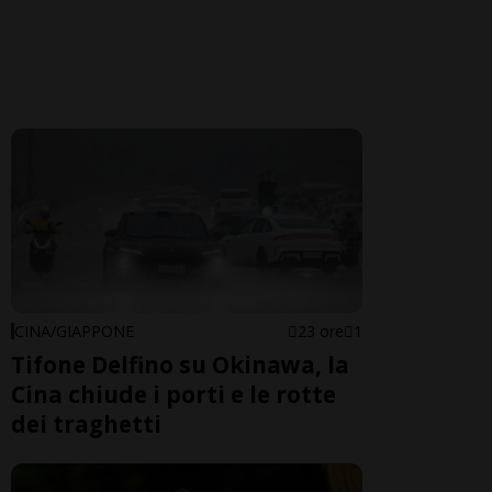
CINA/GIAPPONE
23 ore
1
Tifone Delfino su Okinawa, la
Cina chiude i porti e le rotte
dei traghetti