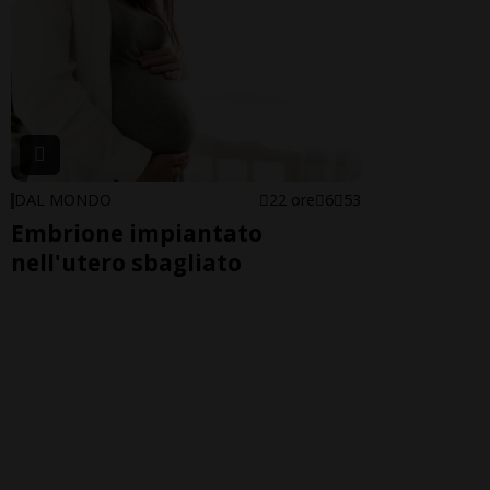
DAL MONDO
22 ore
6
53
Embrione impiantato
nell'utero sbagliato