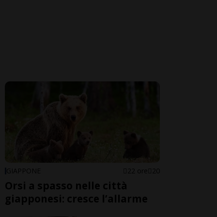
GIAPPONE
22 ore
20
Orsi a spasso nelle città
giapponesi: cresce l’allarme