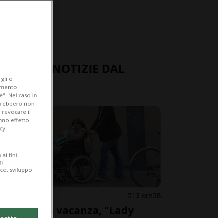
ULTIME NOTIZIE DAL
gli o
MONDO
iamento
e". Nel caso in
potrebbero non
 revocare il
anno effetto
cy.
ai fini
ti
ico, sviluppo
ITALIA
13 ore
8
Malore in vacanza, "Lady
cetto