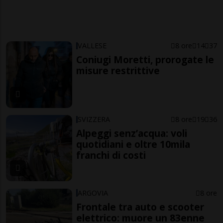
VALLESE
8 ore
14
37
Coniugi Moretti, prorogate le
misure restrittive
SVIZZERA
8 ore
19
36
Alpeggi senz’acqua: voli
quotidiani e oltre 10mila
franchi di costi
ARGOVIA
8 ore
Frontale tra auto e scooter
elettrico: muore un 83enne