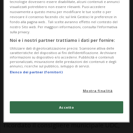
Ginevra ha deciso di investire 3,29 milioni
tecnologie dovessero essere disabilitate, alcuni contenuti e annunci
visualizzati potrebbero non essere rilevanti. Puoi accedere
di franchi per rinnovare i marciapiedi del
nuovamente a questo menu per modificare le tue scelte o per
revocare il consenso facendo clic sul link Gestisci le preferenze in
ponte, riporta «La Tribune de Genève».
fondo alla pagina web.. Tali scelte avranno effetto nel contesto del
nostro Sito web. Per maggiori informazioni, consulta l'Informativa
Ispezioni condotte nel 2021 hanno rivelato
sulla privacy.
Noi e i nostri partner trattiamo i dati per fornire:
importanti danni ai giunti e ad alcuni
Utilizzare dati di geolocalizzazione precisi. Scansione attiva delle
elementi della struttura metallica che
caratteristiche del dispositivo ai fini dell’identificazione. Archiviare
informazioni su dispositivo e/o accedervi. Pubblicità e contenuti
sostiene le strutture a sbalzo. Sebbene la
personalizzati, misurazione delle prestazioni dei contenuti e degli
annunci, ricerche sul pubblico, sviluppo di servizi.
stabilità generale dell’opera non sia messa
Elenco dei partner (fornitori)
in discussione, si ritiene necessario un
Mostra finalità
intervento rapido, al fine di garantirne la
sicurezza. «La sostituzione dei giunti è
Accetto
raccomandata prima del 2027», ha
ricordato il consigliere municipale UDC,