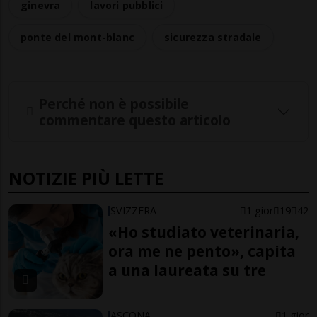
ginevra
lavori pubblici
ponte del mont-blanc
sicurezza stradale
Perché non è possibile
commentare questo articolo
NOTIZIE PIÙ LETTE
SVIZZERA
1 gior
19
42
«Ho studiato veterinaria,
ora me ne pento», capita
a una laureata su tre
ASCONA
1 gior