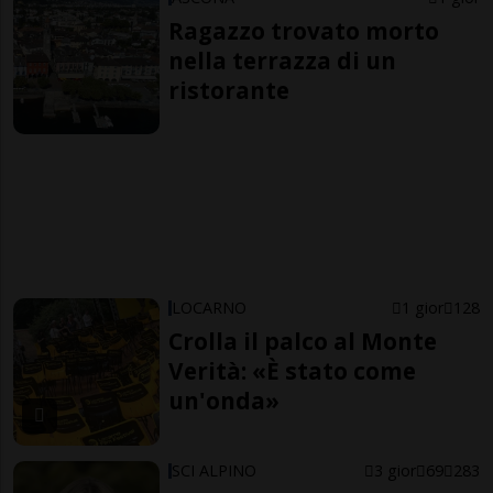
Ragazzo trovato morto
nella terrazza di un
ristorante
LOCARNO
1 gior
128
Crolla il palco al Monte
Verità: «È stato come
un'onda»
SCI ALPINO
3 gior
69
283