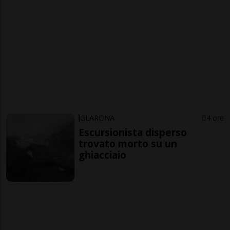
GLARONA
4 ore
Escursionista disperso
trovato morto su un
ghiacciaio