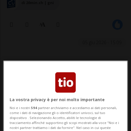
di 20min.ch | gni
05 giu 2026 - 15:09
GINEVRA - Il ponte del Mont-Blanc deve
La vostra privacy è per noi molto importante
Noi e i nostri
594
partner archiviamo e accediamo ai dati personali,
essere rinnovato senza indugio. Mercoledì,
come i dati di navigazione gli o identificatori univoci, sul tuo
dispositivo . Selezionando Accetto, abiliti le tecnologie di
il Consiglio municipale della Città di
tracciamento affinché supportino gli scopi mostrati alla voce "Noi e i
nostri partner trattiamo i dati da fornire". Nel caso in cui queste