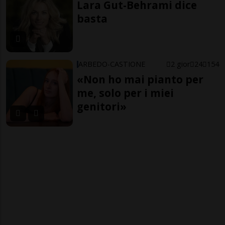
Lara Gut-Behrami dice
basta
ARBEDO-CASTIONE
2 gior
24
154
«Non ho mai pianto per
me, solo per i miei
genitori»