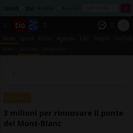
Affitta
Acquista
News
Sport
Focus
Agenda
LAC
People
TioTalk
TICINO
SVIZZERA
DAL MONDO
Ginevra
3 milioni per rinnovare il ponte
del Mont-Blanc