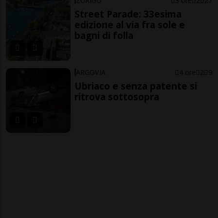
ZURIGO
3 ore
2
27
Street Parade: 33esima
edizione al via fra sole e
bagni di folla
ARGOVIA
4 ore
2
9
Ubriaco e senza patente si
ritrova sottosopra