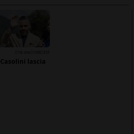
E
16 ore
109
351
Casolini lascia