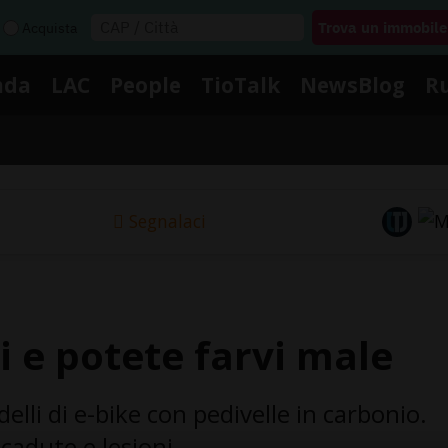
Acquista
nda
LAC
People
TioTalk
NewsBlog
R
Segnalaci
 e potete farvi male
lli di e-bike con pedivelle in carbonio.
cadute e lesioni.