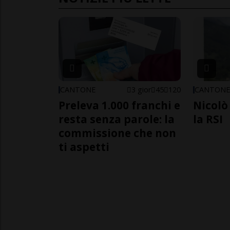
CANTONE
3 gior
45
120
CANTON
Preleva 1.000 franchi e
Nicolò 
resta senza parole: la
la RSI
commissione che non
ti aspetti