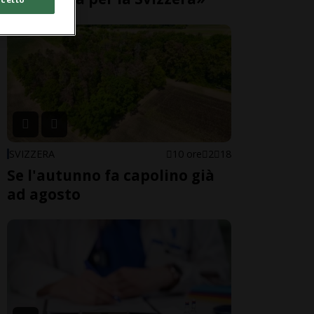
SVIZZERA
10 ore
2
18
Se l'autunno fa capolino già
ad agosto