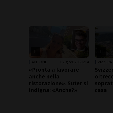
CANTONE
2 gior
208
214
SVIZZERA
«Pronta a lavorare
Svizzer
anche nella
oltrec
ristorazione». Suter si
soprat
indigna: «Anche?»
casa