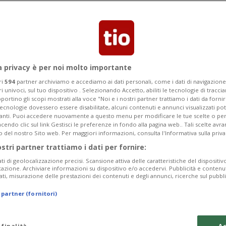
a privacy è per noi molto importante
ri
594
partner archiviamo e accediamo ai dati personali, come i dati di navigazione 
ri univoci, sul tuo dispositivo . Selezionando Accetto, abiliti le tecnologie di tracc
portino gli scopi mostrati alla voce "Noi e i nostri partner trattiamo i dati da fornir
tecnologie dovessero essere disabilitate, alcuni contenuti e annunci visualizzati 
vanti. Puoi accedere nuovamente a questo menu per modificare le tue scelte o per
endo clic sul link Gestisci le preferenze in fondo alla pagina web.. Tali scelte avr
o del nostro Sito web. Per maggiori informazioni, consulta l'Informativa sulla priva
ostri partner trattiamo i dati per fornire:
ati di geolocalizzazione precisi. Scansione attiva delle caratteristiche del dispositivo 
icazione. Archiviare informazioni su dispositivo e/o accedervi. Pubblicità e contenu
ati, misurazione delle prestazioni dei contenuti e degli annunci, ricerche sul pubbl
 partner (fornitori)
 finalità
Ac