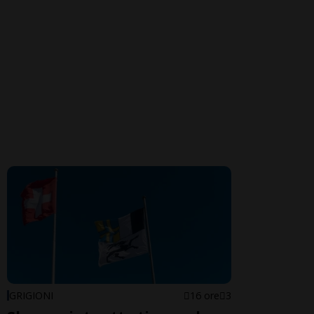
GRIGIONI
16 ore
3