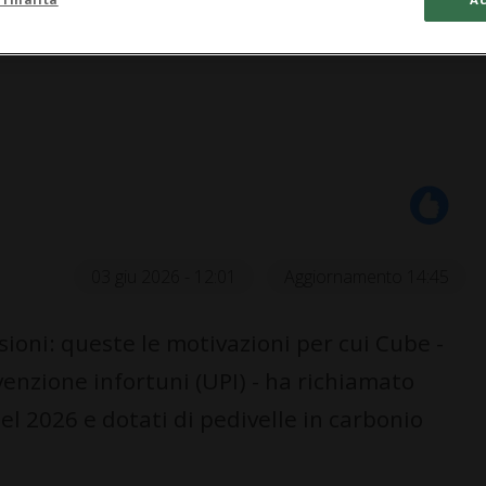
03 giu 2026 - 12:01
Aggiornamento 14:45
sioni: queste le motivazioni per cui Cube -
evenzione infortuni (UPI) - ha richiamato
el 2026 e dotati di pedivelle in carbonio