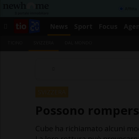
Affitta
News
Sport
Focus
Age
TICINO
SVIZZERA
DAL MONDO
SVIZZERA
Possono rompersi
Cube ha richiamato alcuni mode
La loro rottura può provocare 