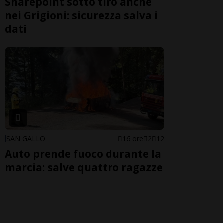
Sharepoint sotto tiro anche
nei Grigioni: sicurezza salva i
dati
SAN GALLO
16 ore
2
12
Auto prende fuoco durante la
marcia: salve quattro ragazze