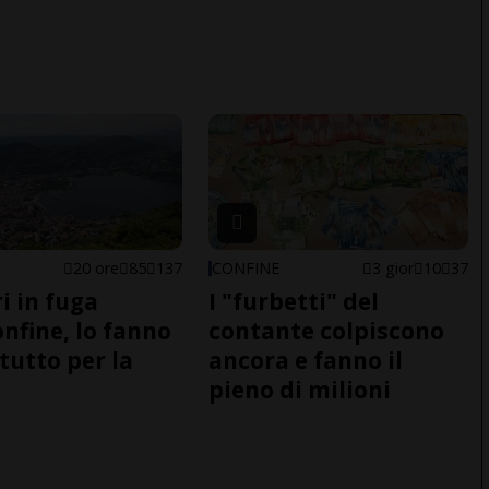
20 ore
85
137
CONFINE
3 gior
10
37
i in fuga
I "furbetti" del
onfine, lo fanno
contante colpiscono
tutto per la
ancora e fanno il
pieno di milioni