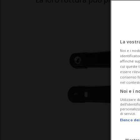
La vostr
Noi e i nost
identificato
affinché sup
cui queste 
essere rile
consenso fac
nel contest
Noi e i n
Utilizzare d
dell’identif
personalizz
di servizi.
Elenco dei
Mostra