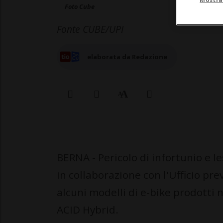
Foto Cube
Fonte CUBE/UPI
elaborata da Redazione
BERNA - Pericolo di infortunio e le
in collaborazione con l'Ufficio pr
alcuni modelli di e-bike prodotti n
ACID Hybrid.