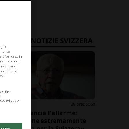
ULTIME NOTIZIE SVIZZERA
gli o
iamento
e". Nel caso in
potrebbero non
 revocare il
anno effetto
cy.
ai fini
ti
ico, sviluppo
SVIZZERA
8 ore
5
60
Blocher lancia l'allarme:
«Situazione estremamente
pericolosa per la Svizzera»
cetto