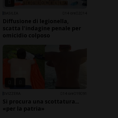
BASILEA
14 ore
2
14
Diffusione di legionella,
scatta l'indagine penale per
omicidio colposo
SVIZZERA
14 ore
19
91
Si procura una scottatura...
«per la patria»