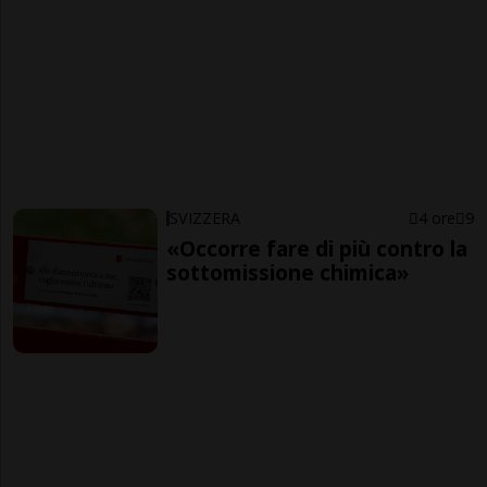
SVIZZERA
4 ore
9
«Occorre fare di più contro la
sottomissione chimica»