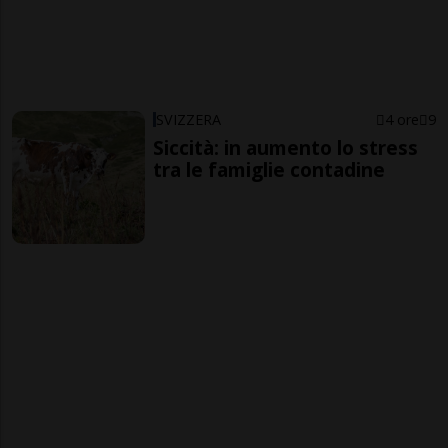
SVIZZERA
4 ore
9
Siccità: in aumento lo stress
tra le famiglie contadine