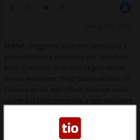
11 mag 2026 - 12:12
BERNA - Seggiolini auto non omologati e
potenzialmente pericolosi per i bambini
sono in vendita su diversi negozi online,
tra cui Wohnherz.ch ed Edelkraftshop.ch.
L’allerta arriva dall’Ufficio federale delle
strade (USTRA), che invita a non utilizzare
questi prodotti durante i tragitti in
automobile.
I dispositivi vengono commercializzati con