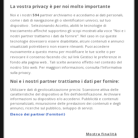
La vostra privacy è per noi molto importante
denominazioni che richiamano la sicurezza
Noi e i nostri
594
partner archiviamo e accediamo ai dati personali,
dei più piccoli. Wohnherz.ch propone il
come i dati di navigazione gli o identificatori univoci, sul tuo
dispositivo . Selezionando Accetto, abiliti le tecnologie di
prodotto come "Schützende
tracciamento affinché supportino gli scopi mostrati alla voce "Noi e i
nostri partner trattiamo i dati da fornire". Nel caso in cui queste
Autositzpolsterung für Kinder"
tecnologie dovessero essere disabilitate, alcuni contenuti e annunci
visualizzati potrebbero non essere rilevanti. Puoi accedere
(imbottitura protettiva per seggiolini auto
nuovamente a questo menu per modificare le tue scelte o per
revocare il consenso facendo clic sul link Gestisci le preferenze in
per bambini), mentre Edelkraftshop.ch lo
fondo alla pagina web.. Tali scelte avranno effetto nel contesto del
nostro Sito web. Per maggiori informazioni, consulta l'Informativa
presenta come "TravelSafeTM-Tragbarer
sulla privacy.
Noi e i nostri partner trattiamo i dati per fornire:
Hochstuhl für Baby – Sicherheit und
Utilizzare dati di geolocalizzazione precisi. Scansione attiva delle
Komfort unterwegs" (seggiolone portatile
caratteristiche del dispositivo ai fini dell’identificazione. Archiviare
informazioni su dispositivo e/o accedervi. Pubblicità e contenuti
personalizzati, misurazione delle prestazioni dei contenuti e degli
per neonati – sicurezza e comfort in
annunci, ricerche sul pubblico, sviluppo di servizi.
Elenco dei partner (fornitori)
viaggio), disponibile in diversi colori.
Nonostante l’aspetto e la descrizione,
Mostra finalità