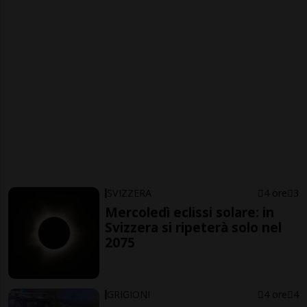
SVIZZERA
4 ore
3
Mercoledì eclissi solare: in
Svizzera si ripeterà solo nel
2075
GRIGIONI
4 ore
4