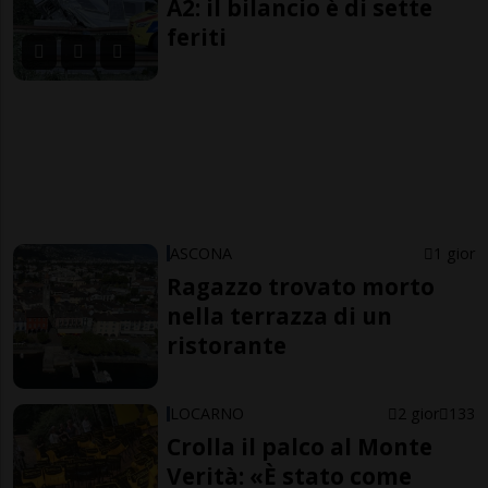
A2: il bilancio è di sette
feriti
ASCONA
1 gior
Ragazzo trovato morto
nella terrazza di un
ristorante
LOCARNO
2 gior
133
Crolla il palco al Monte
Verità: «È stato come