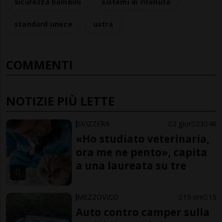
sicurezza bambini
sistemi di ritenuta
standard unece
ustra
COMMENTI
NOTIZIE PIÙ LETTE
SVIZZERA
2 gior
23
48
«Ho studiato veterinaria,
ora me ne pento», capita
a una laureata su tre
MEZZOVICO
19 ore
15
Auto contro camper sulla