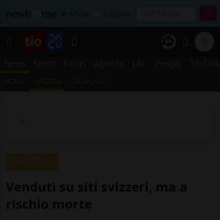
Affitta
Acquista
News
Sport
Focus
Agenda
LAC
People
TioTalk
TICINO
SVIZZERA
DAL MONDO
SVIZZERA
Venduti su siti svizzeri, ma a
rischio morte