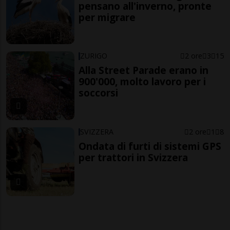
pensano all'inverno, pronte
per migrare
ZURIGO
2 ore
3
15
Alla Street Parade erano in
900'000, molto lavoro per i
soccorsi
SVIZZERA
2 ore
1
8
Ondata di furti di sistemi GPS
per trattori in Svizzera