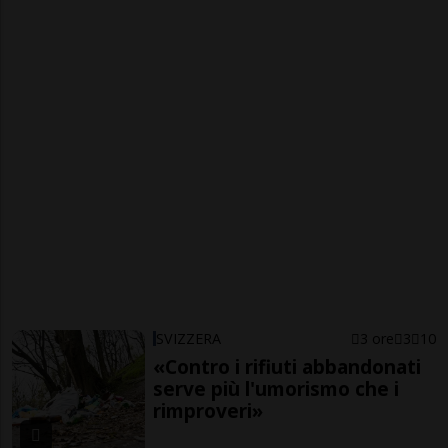
SVIZZERA
3 ore
3
10
«Contro i rifiuti abbandonati
serve più l'umorismo che i
rimproveri»